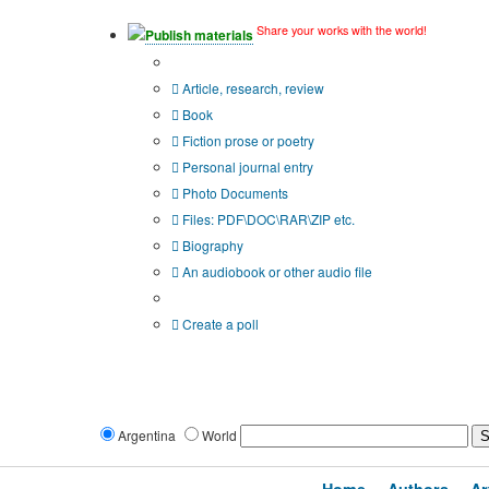
Share your works with the world!
Publish materials
Publication type?
Article, research, review
Book
Fiction prose or poetry
Personal journal entry
Photo Documents
Files: PDF\DOC\RAR\ZIP etc.
Biography
An audiobook or other audio file
Additional options:
Create a poll
Argentina
World