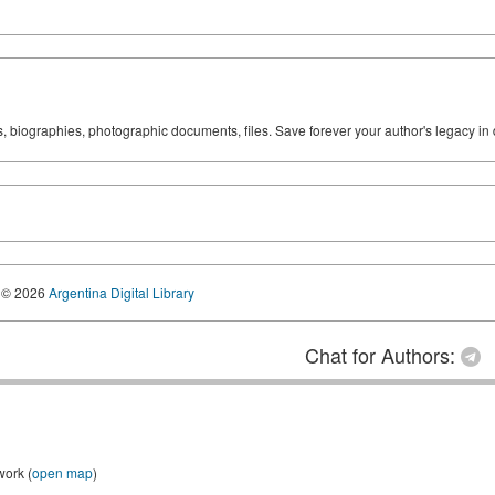
ks, biographies, photographic documents, files. Save forever your author's legacy in 
© 2026
Argentina Digital Library
Chat for Authors:
work (
open map
)