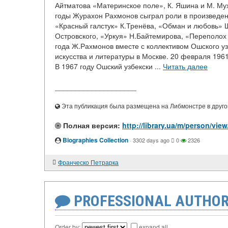
Айтматова «Материнское поле», К. Яшина и М. М
годы Журахон Рахмонов сыграл роли в произведе
«Красный галстук» К.Тренёва, «Обман и любовь» Ш
Островского, «Уркуя» Н.Байтемирова, «Переполох 
года Ж.Рахмонов вместе с коллективом Ошского узб
искусства и литературы в Москве. 20 февраля 1961
В 1967 году Ошский узбекски ...
Читать далее
____________________
Эта публикация была размещена на Либмонстре в другой
Полная версия:
http://library.ua/m/person/
Biographies Collection
·
3302 days ago
0
2326
Франческо Петрарка
PROFESSIONAL AUTHOR
Order by:
expand all