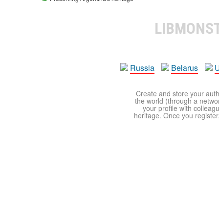
LIBMONS
Russia
Belarus
U
Create and store your autho
the world (through a network
your profile with colleag
heritage. Once you register,