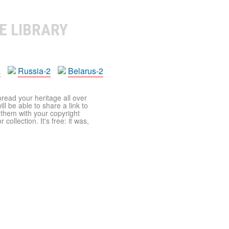
E LIBRARY
a
Russia-2
Belarus-2
pread your heritage all over
ll be able to share a link to
t them with your copyright
ollection. It's free: it was,