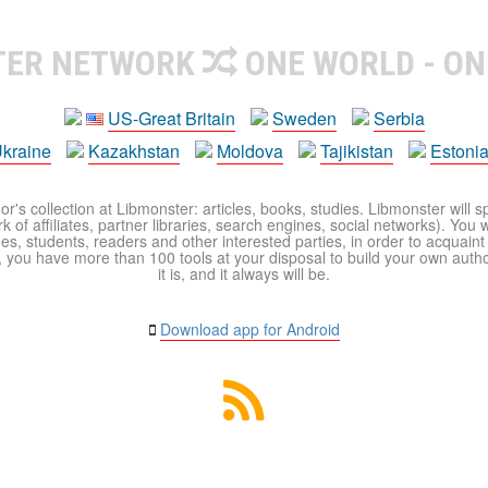
TER NETWORK
ONE WORLD - ON
US-Great Britain
Sweden
Serbia
kraine
Kazakhstan
Moldova
Tajikistan
Estoni
r's collection at Libmonster: articles, books, studies. Libmonster will s
 of affiliates, partner libraries, search engines, social networks). You wi
ues, students, readers and other interested parties, in order to acquain
 you have more than 100 tools at your disposal to build your own author c
it is, and it always will be.
Download app for Android