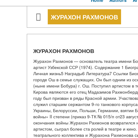
Home
Authors
Ar
ЖУРАХОН РАХМОНОВ
ЖУРАХОН РАХМОНОВ
Журахон Рахмонов — основатель театра имени Боб
артист Узбекской ССР (1974). Содержание 1 Биог
Личная жизнь5 Награды6 Литература7 Ссылки Биог
городе Ош в семье служащих. Он был одним из ос
(ныне имени Бобура) г. Ош. Поступил артистом в 
Кирова являются его отец Мадазимов Рахмонберди (
году был призван в ряды Красной армии. Участвов
служил старшим сержантом 9-го танкового корпуса
Украины, Белоруссии, Польши, Германии, взятии 
войны» II степени (приказ 9-ТК № 015/п от23 авгу
окончания войны Журахон Рахмонов возвратился н
артистом, сыграл более ста ролей в театре и кин
театрального коллектива и Журахона Рахмонова с