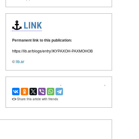
LINK
Permanent link to this publication:
https://lib.ar/blogs/entry/ЖУРАХОН-РАХМОНОВ
©
lib.ar
‹
›
Share this article with friends