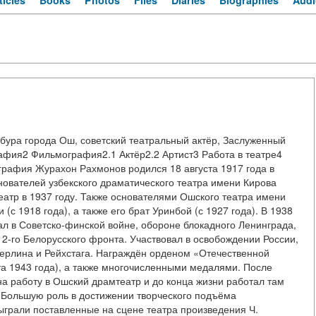
ticles
Books
Photos
Files
Diaries
Biographies
Audi
ура города Ош, советский театральный актёр, Заслуженный
рафия2 Фильмография2.1 Актёр2.2 Артист3 Работа в театре4
рафия Журахон Рахмонов родился 18 августа 1917 года в
нователей узбекского драматического театра имени Кирова
театр в 1937 году. Также основателями Ошского театра имени
с 1918 года), а также его брат Уринбой (с 1927 года). В 1938
ал в Советско-финской войне, обороне блокадного Ленинграда,
 2-го Белорусского фронта. Участвовал в освобождении России,
Берлина и Рейхстага. Награждён орденом «Отечественной
ста 1943 года), а также многочисленными медалями. После
а работу в Ошский драмтеатр и до конца жизни работал там
о. Большую роль в достижении творческого подъёма
ыграли поставленные на сцене театра произведения Ч.