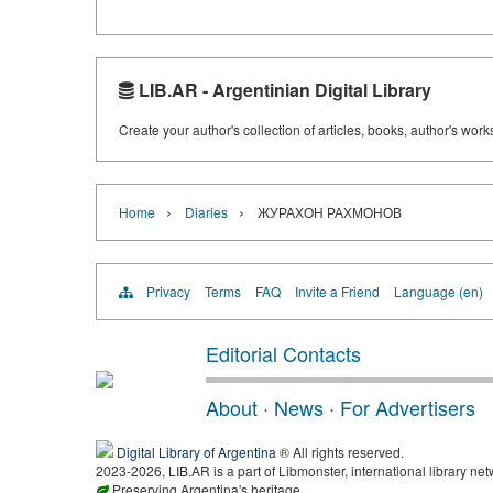
LIB.AR - Argentinian Digital Library
Create your author's collection of articles, books, author's wor
›
›
Home
Diaries
ЖУРАХОН РАХМОНОВ
Privacy
Terms
FAQ
Invite a Friend
Language (en)
Editorial Contacts
About
·
News
·
For Advertisers
Digital Library of Argentina
® All rights reserved.
2023-2026, LIB.AR is a part of Libmonster, international library net
Preserving Argentina's heritage