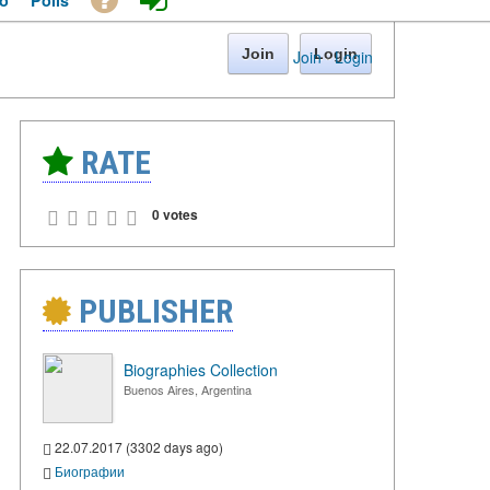
o
Polls
Join
Login
Join
·
Login
RATE
0 votes
PUBLISHER
Biographies Collection
Buenos Aires, Argentina
22.07.2017 (3302 days ago)
Биографии