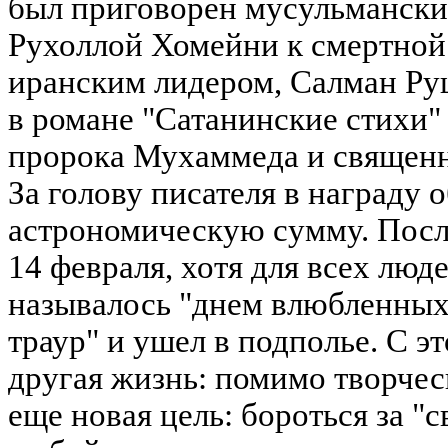
был приговорен мусульмански
Рухоллой Хомейни к смертной 
иранским лидером, Салман Руш
в романе "Сатанинские стихи" 
пророка Мухаммеда и священн
За голову писателя в награду 
астрономическую сумму. Посл
14 февраля, хотя для всех люд
называлось "днем влюбленных"
траур" и ушел в подполье. С эт
другая жизнь: помимо творчес
еще новая цель: бороться за "с