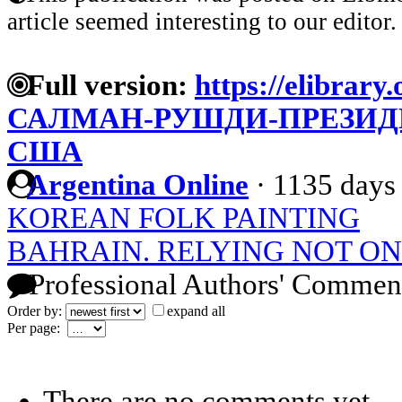
article seemed interesting to our editor.
Full version:
https://elibrary.
САЛМАН-РУШДИ-ПРЕЗИД
США
Argentina Online
·
1135 days
KOREAN FOLK PAINTING
BAHRAIN. RELYING NOT ONL
Professional Authors' Commen
Order by:
expand all
Per page:
There are no comments yet