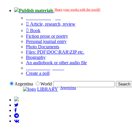
Share your works with the world!
Publish materials
Publication type?
Article, research, review
Book
Fiction prose or poetry
Personal journal entry
Photo Documents
Files: PDF\DOC\RAR\ZIP etc.
Biography
An audiobook or other audio file
Additional options:
Create a poll
Argentina
World
Argentina
LIBRARY