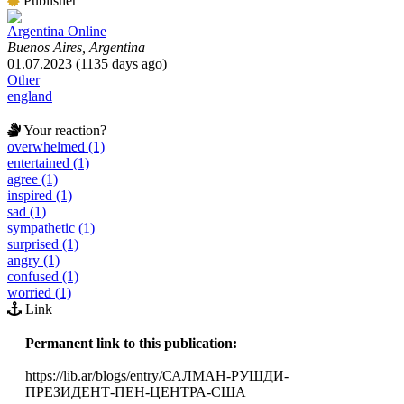
Publisher
Argentina Online
Buenos Aires, Argentina
01.07.2023 (1135 days ago)
Other
england
Your reaction?
overwhelmed (1)
entertained (1)
agree (1)
inspired (1)
sad (1)
sympathetic (1)
surprised (1)
angry (1)
confused (1)
worried (1)
Link
Permanent link to this publication:
https://lib.ar/blogs/entry/САЛМАН-РУШДИ-
ПРЕЗИДЕНТ-ПЕН-ЦЕНТРА-США