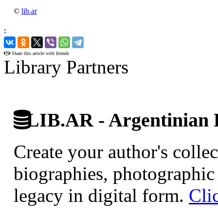
©
lib.ar
‹
›
Share this article with friends
Library Partners
LIB.AR - Argentinian D
Create your author's collec
biographies, photographic 
legacy in digital form.
Cli