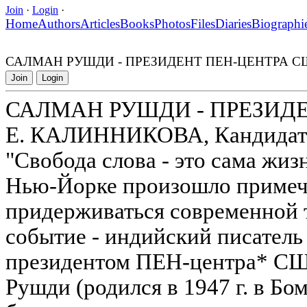
Join
·
Login
·
Home
Authors
Articles
Books
Photos
Files
Diaries
Biographi
САЛМАН РУШДИ - ПРЕЗИДЕНТ ПЕН-ЦЕНТРА 
Join
Login
САЛМАН РУШДИ - ПРЕЗИД
Е. КАЛИННИКОВА, Кандидат 
"Свобода слова - это сама жизн
Нью-Йорке произошло примеча
придерживаться современной 
событие - индийский писател
президентом ПЕН-центра* СШ
Рушди (родился в 1947 г. в Бом