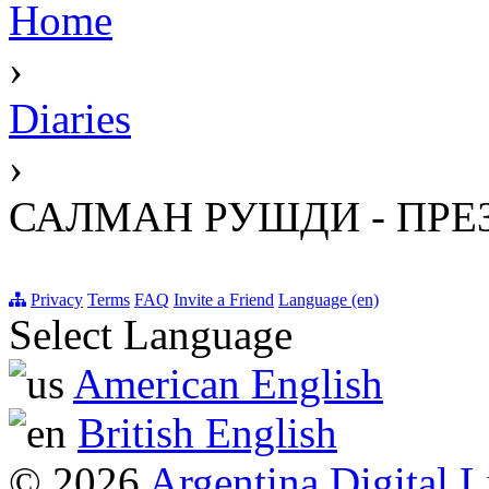
Home
›
Diaries
›
САЛМАН РУШДИ - ПРЕ
Privacy
Terms
FAQ
Invite a Friend
Language (en)
Select Language
American English
British English
© 2026
Argentina Digital L