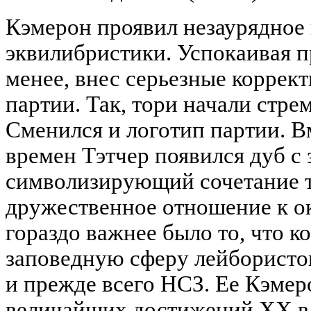
Кэмерон проявил незаурядное
эквилибристики. Успокаивая пр
менее, внес серьезные коррек
партии. Так, тори начали стре
Сменился и логотип партии. В
времен Тэтчер появился дуб с 
символизирующий сочетание т
дружественное отношение к о
гораздо важнее было то, что к
заповедную сферу лейбористо
и прежде всего НСЗ. Ее Кэмер
величайших достижений XX в." 