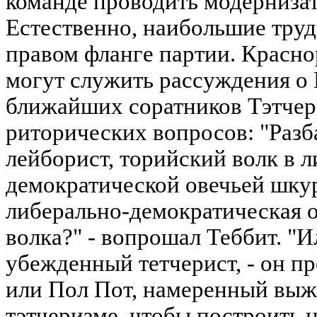
команде проводить модернизат
Естественно, наибольшие труд
правом фланге партии. Красн
могут служить рассуждения о 
ближайших соратников Тэтчер
риторических вопросов: "Раз
лейборист, торийский волк в 
демократической овечьей шкур
либерально-демократическая о
волка?" - вопрошал Теббит. "И
убежденный тетчерист, - он п
или Пол Пот, намеренный выж
тэтчеризме, чтобы построить