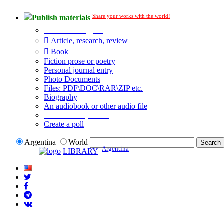
Share your works with the world!
Publish materials
Publication type?
Article, research, review
Book
Fiction prose or poetry
Personal journal entry
Photo Documents
Files: PDF\DOC\RAR\ZIP etc.
Biography
An audiobook or other audio file
Additional options:
Create a poll
Argentina
World
Argentina
LIBRARY