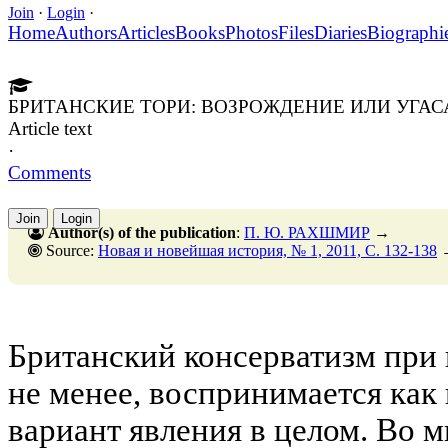
Join
·
Login
·
Home
Authors
Articles
Books
Photos
Files
Diaries
Biographi
БРИТАНСКИЕ ТОРИ: ВОЗРОЖДЕНИЕ ИЛИ УГАС
Article text
·
Comments
Join
Login
Author(s) of the publication
:
П. Ю. РАХШМИР
→
Source:
Новая и новейшая история, № 1, 2011, C. 132-138
Британский консерватизм при 
не менее, воспринимается как
вариант явления в целом. Во 