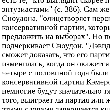
есть те, "кто выглядит скорее
энтузиастами" (с. 386). Сам ж
Сноудона, "олицетворяет пер
консервативной партии, котор
предложить на выборах". Но п
подчеркивает Сноудон, "Дэвид
сможет доказать, что его парт
изменилась, когда он окажется 
четыре с половиной года были
консервативной партии Кэмер
немногие будут значительно т
того, выиграет ли партия или же
этими словами завершается кн