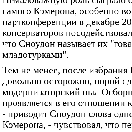
Немаловажную роль сыграло о
самого Кэмерона, особенно в
партконференции в декабре 20
консерваторов посодействовал
что Сноудон называет их "гов
младотурками".
Тем не менее, после избрания
довольно осторожно, порой с
модернизаторский пыл Осборна
проявляется в его отношении 
- приводит Сноудон слова одн
Кэмерона, - чувствовал, что п