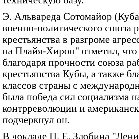
Э. Альвареда Сотомайор (Куба
военно-политического союза р
крестьянства в разгроме агр
на Плайя-Хирон" отметил, что
благодаря прочности союза ра
крестьянства Кубы, а также бл
классов страны с международ
была победа сил социализма н
контрреволюции и американск
подчеркнул он.
В докладе П. Е. Злобина "Лен