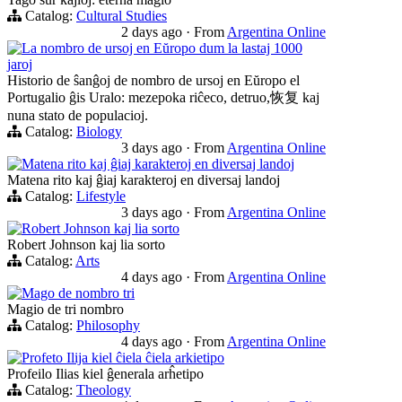
Catalog:
Cultural Studies
2 days ago
·
From
Argentina Online
La nombro de ursoj en Eŭropo dum la lastaj 1000
jaroj
Historio de ŝanĝoj de nombro de ursoj en Eŭropo el
Portugalio ĝis Uralo: mezepoka riĉeco, detruo,恢复 kaj
nuna stato de populacioj.
Catalog:
Biology
3 days ago
·
From
Argentina Online
Matena rito kaj ĝiaj karakteroj en diversaj landoj
Matena rito kaj ĝiaj karakteroj en diversaj landoj
Catalog:
Lifestyle
3 days ago
·
From
Argentina Online
Robert Johnson kaj lia sorto
Robert Johnson kaj lia sorto
Catalog:
Arts
4 days ago
·
From
Argentina Online
Mago de nombro tri
Magio de tri nombro
Catalog:
Philosophy
4 days ago
·
From
Argentina Online
Profeto Ilija kiel ĉiela ĉiela arkietipo
Profeilo Ilias kiel ĝenerala arĥetipo
Catalog:
Theology