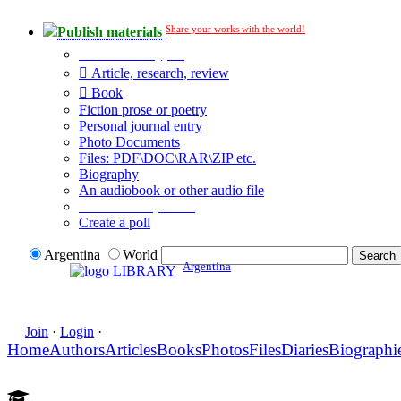
Share your works with the world!
Publish materials
Publication type?
Article, research, review
Book
Fiction prose or poetry
Personal journal entry
Photo Documents
Files: PDF\DOC\RAR\ZIP etc.
Biography
An audiobook or other audio file
Additional options:
Create a poll
Argentina
World
Argentina
LIBRARY
Join
·
Login
·
Home
Authors
Articles
Books
Photos
Files
Diaries
Biographi