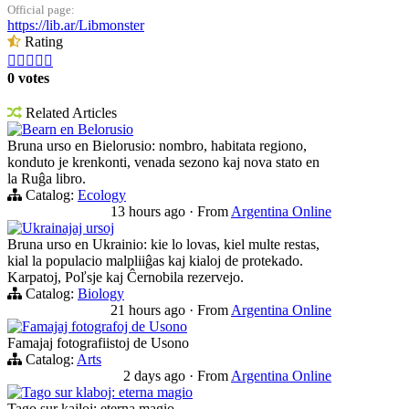
Official page:
https://lib.ar/Libmonster
Rating





0 votes
Related Articles
Bearn en Belorusio
Bruna urso en Bielorusio: nombro, habitata regiono,
konduto je krenkonti, venada sezono kaj nova stato en
la Ruĝa libro.
Catalog:
Ecology
13 hours ago
·
From
Argentina Online
Ukrainajaj ursoj
Bruna urso en Ukrainio: kie lo lovas, kiel multe restas,
kial la populacio malpliiĝas kaj kialoj de protekado.
Karpatoj, Poľsje kaj Ĉernobila rezervejo.
Catalog:
Biology
21 hours ago
·
From
Argentina Online
Famajaj fotografoj de Usono
Famajaj fotografiistoj de Usono
Catalog:
Arts
2 days ago
·
From
Argentina Online
Tago sur klaboj: eterna magio
Tago sur kajloj: eterna magio