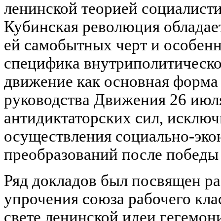
ленинской теорией социалист
Кубинская революция обладае
ей самобытных черт и особенн
специфика внутриполитическо
движение как основная форма
руководства Движения 26 июл
антидиктаторских сил, исклю
осуществления социально-эк
преобразований после победы
Ряд докладов был посвящен р
упрочения союза рабочего кла
свете ленинской идеи гегемон