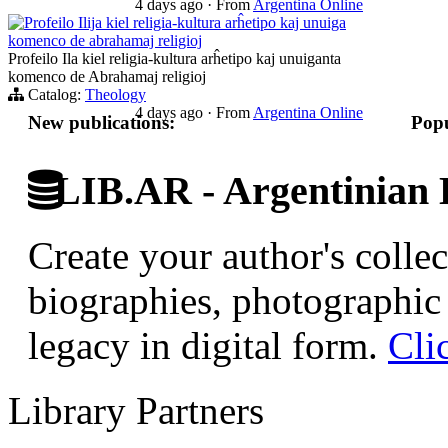
4 days ago
·
From
Argentina Online
Profeilo Ilija kiel religia-kultura arĥetipo kaj unuiga
komenco de abrahamaj religioj
Profeilo Ila kiel religia-kultura arĥetipo kaj unuiganta
komenco de Abrahamaj religioj
Catalog:
Theology
4 days ago
·
From
Argentina Online
New publications:
Popu
LIB.AR - Argentinian D
Create your author's collec
biographies, photographic 
legacy in digital form.
Cli
Library Partners