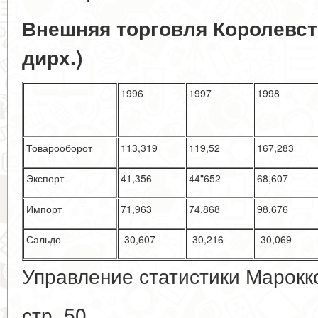
Внешняя торговля Королевст
дирх.)
1996
1997
1998
Товарооборот
113,319
119,52
167,283
Экспорт
41,356
44"652
68,607
Импорт
71,963
74,868
98,676
Сальдо
-30,607
-30,216
-30,069
Управление статистики Марокко
стр. 50