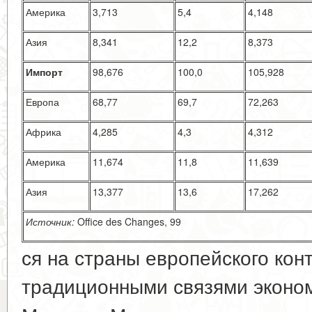
Америка
3,713
5,4
4,148
Азия
8,341
12,2
8,373
Импорт
98,676
100,0
105,928
Европа
68,77
69,7
72,263
Африка
4,285
4,3
4,312
Америка
11,674
11,8
11,639
Азия
13,377
13,6
17,262
Источник:
Office des Changes, 99
ся на страны европейского кон
традиционными связями эконом