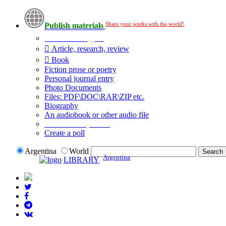
Share your works with the world!
Publish materials
Publication type?
Article, research, review
Book
Fiction prose or poetry
Personal journal entry
Photo Documents
Files: PDF\DOC\RAR\ZIP etc.
Biography
An audiobook or other audio file
Additional options:
Create a poll
Argentina
World
Argentina
LIBRARY