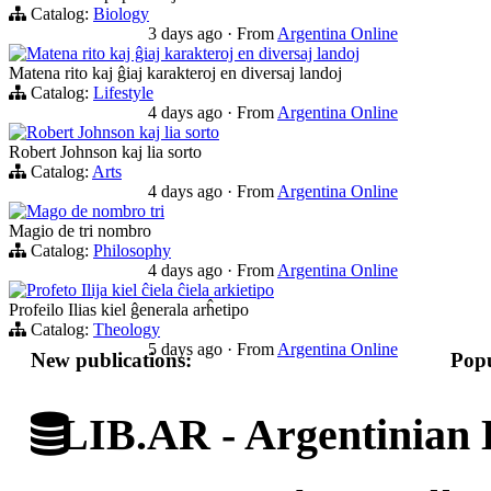
Catalog:
Biology
3 days ago
·
From
Argentina Online
Matena rito kaj ĝiaj karakteroj en diversaj landoj
Matena rito kaj ĝiaj karakteroj en diversaj landoj
Catalog:
Lifestyle
4 days ago
·
From
Argentina Online
Robert Johnson kaj lia sorto
Robert Johnson kaj lia sorto
Catalog:
Arts
4 days ago
·
From
Argentina Online
Mago de nombro tri
Magio de tri nombro
Catalog:
Philosophy
4 days ago
·
From
Argentina Online
Profeto Ilija kiel ĉiela ĉiela arkietipo
Profeilo Ilias kiel ĝenerala arĥetipo
Catalog:
Theology
5 days ago
·
From
Argentina Online
New publications:
Popu
LIB.AR - Argentinian D