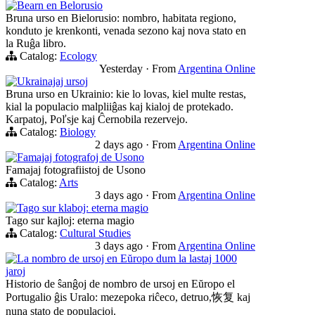
Bearn en Belorusio
Bruna urso en Bielorusio: nombro, habitata regiono,
konduto je krenkonti, venada sezono kaj nova stato en
la Ruĝa libro.
Catalog:
Ecology
Yesterday
·
From
Argentina Online
Ukrainajaj ursoj
Bruna urso en Ukrainio: kie lo lovas, kiel multe restas,
kial la populacio malpliiĝas kaj kialoj de protekado.
Karpatoj, Poľsje kaj Ĉernobila rezervejo.
Catalog:
Biology
2 days ago
·
From
Argentina Online
Famajaj fotografoj de Usono
Famajaj fotografiistoj de Usono
Catalog:
Arts
3 days ago
·
From
Argentina Online
Tago sur klaboj: eterna magio
Tago sur kajloj: eterna magio
Catalog:
Cultural Studies
3 days ago
·
From
Argentina Online
La nombro de ursoj en Eŭropo dum la lastaj 1000
jaroj
Historio de ŝanĝoj de nombro de ursoj en Eŭropo el
Portugalio ĝis Uralo: mezepoka riĉeco, detruo,恢复 kaj
nuna stato de populacioj.