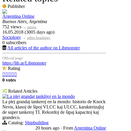
Publisher
Argentina Online
Buenos Aires, Argentina
752 views
→
rating
16.05.2018 (3005 days ago)
Sociology
→
other headings
0 subscribers
All articles of the author on Libmonster
Official page:
https://lib.ar/Libmonster
Rating





0 votes
Related Articles
La plej grandaj tankŭjoj en la mondo
La plej grandaj tankeroj en la mondo: historio de Knock
Nevis, klasoj de ŝipoj VLCC kaj ULCC, karakterizaĵoj
de super tankeroj TI. Rekordoj de ŝipaj kapacitoj kaj
grandeco.
Catalog:
Shipbuilding
20 hours ago
·
From
Argentina Online