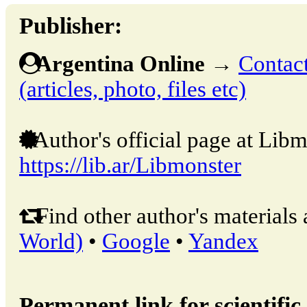
Publisher:
Argentina Online
→
Contact
(articles, photo, files etc)
Author's official page at Libm
https://lib.ar/Libmonster
Find other author's materials 
World)
•
Google
•
Yandex
Permanent link for scientific 