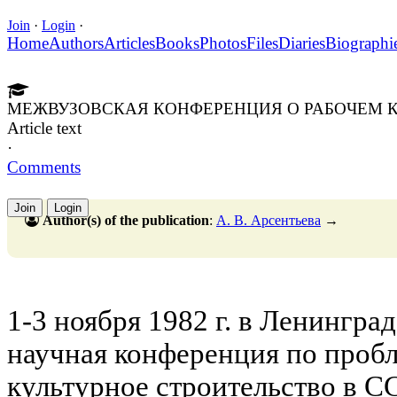
Join
·
Login
·
Home
Authors
Articles
Books
Photos
Files
Diaries
Biographi
МЕЖВУЗОВСКАЯ КОНФЕРЕНЦИЯ О РАБОЧЕМ 
Article text
·
Comments
Join
Login
Author(s) of the publication
:
А. В. Арсентьева
→
1-3 ноября 1982 г. в Ленингр
научная конференция по пробл
культурное строительство в С