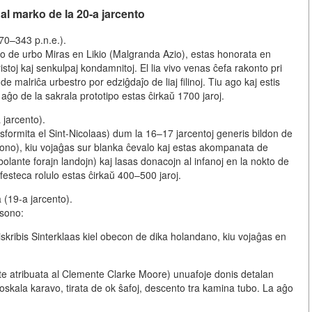
al marko de la 20-a jarcento
270–343 p.n.e.).
opo de urbo Miras en Likio (Malgranda Azio), estas honorata en
stoj kaj senkulpaj kondamnitoj. El lia vivo venas ĉefa rakonto pri
malriĉa urbestro por edziĝdaĵo de liaj filinoj. Tiu ago kaj estis
 aĝo de la sakrala prototipo estas ĉirkaŭ 1700 jaroj.
jarcento).
sformita el Sint-Nicolaas) dum la 16–17 jarcentoj generis bildon de
stono), kiu vojaĝas sur blanka ĉevalo kaj estas akompanata de
bolante forajn landojn) kaj lasas donacojn al infanoj en la nokto de
 festeca rolulo estas ĉirkaŭ 400–500 jaroj.
(19-a jarcento).
sono:
skribis Sinterklaas kiel obecon de dika holandano, kiu vojaĝas en
e atribuata al Clemente Clarke Moore) unuafoje donis detalan
roskala karavo, tirata de ok ŝafoj, descento tra kamina tubo. La aĝo