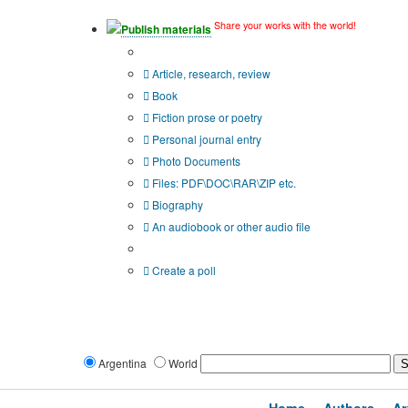
Share your works with the world!
Publish materials
Publication type?
Article, research, review
Book
Fiction prose or poetry
Personal journal entry
Photo Documents
Files: PDF\DOC\RAR\ZIP etc.
Biography
An audiobook or other audio file
Additional options:
Create a poll
Argentina
World