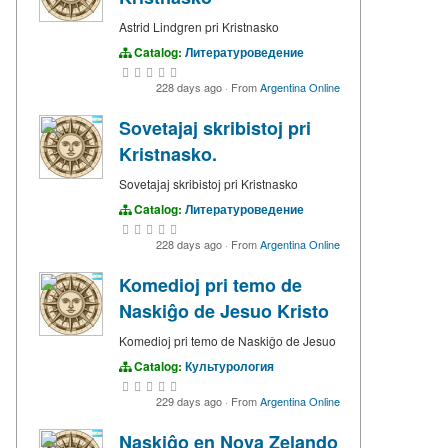
Astrid Lindgren pri Kristnasko
Catalog:
Литературоведение
228 days ago
·
From
Argentina Online
Sovetajaj skribistoj pri
Kristnasko.
Sovetajaj skribistoj pri Kristnasko
Catalog:
Литературоведение
228 days ago
·
From
Argentina Online
Komedioj pri temo de
Naskiĝo de Jesuo Kristo
Komedioj pri temo de Naskiĝo de Jesuo
Catalog:
Культурология
229 days ago
·
From
Argentina Online
Naskiĝo en Nova Zelando