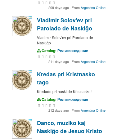
209 days ago
·
From
Argentina Online
Vladimir Solov'ev pri
Parolado de Naskiĝo
Vladimir Solov'ev pri Parolado de
Naskiĝo
Catalog:
Религиоведение
211 days ago
·
From
Argentina Online
Kredas pri Kristnasko
tago
Kredado pri naski de Kristnasko!
Catalog:
Религиоведение
212 days ago
·
From
Argentina Online
Danco, muziko kaj
Naskiĝo de Jesuo Kristo