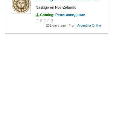
Naskiĝo en Nov-Zelando
Catalog:
Религиоведение
232 days ago
·
From
Argentina Online