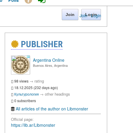
o
Polls
Join
Login
Join
·
Login
PUBLISHER
Argentina Online
Buenos Aires, Argentina
→
rating
98 views
18.12.2025 (232 days ago)
→
other headings
Культурология
0 subscribers
All articles of the author on Libmonster
Official page:
https://lib.ar/Libmonster