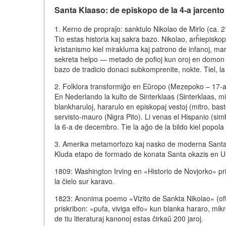
Santa Klaaso: de episkopo de la 4-a jarcento 
1. Kerno de propraĵo: sanktulo Nikolao de Mirlo (ca. 
Tio estas historia kaj sakra bazo. Nikolao, arĥiepisk
kristanismo kiel mirakluma kaj patrono de infanoj, mari
sekreta helpo — metado de pofioj kun oroj en domon de 
bazo de tradicio donaci subkomprenite, nokte. Tiel, la
2. Folklora transformiĝo en Eŭropo (Mezepoko – 17-a 
En Nederlando la kulto de Sinterklaas (Sinterklaas, mi
blankharuloj, hararulo en episkopaj vestoj (mitro, ba
servisto-mauro (Nigra Pito). Li venas el Hispanio (sim
la 6-a de decembro. Tie la aĝo de la bildo kiel popola
3. Amerika metamorfozo kaj nasko de moderna Santa 
Kluda etapo de formado de konata Santa okazis en U
1809: Washington Irving en «Historio de Novjorko» pri
la ĉielo sur karavo.
1823: Anonima poemo «Vizito de Sankta Nikolao» (oft
priskribon: «pufa, viviga elfo» kun blanka hararo, mik
de tiu literaturaj kanonoj estas ĉirkaŭ 200 jaroj.