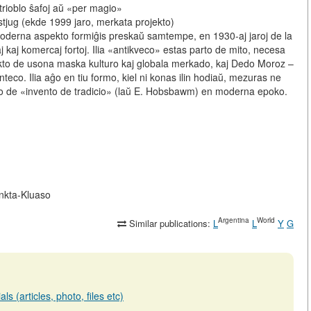
 trioblo ŝafoj aŭ «per magio»
jug (ekde 1999 jaro, merkata projekto)
a moderna aspekto formiĝis preskaŭ samtempe, en 1930-aj jaroj de la
aj kaj komercaj fortoj. Ilia «antikveco» estas parto de mito, necesa
rodukto de usona maska kulturo kaj globala merkado, kaj Dedo Moroz –
nteco. Ilia aĝo en tiu formo, kiel ni konas ilin hodiaŭ, mezuras ne
plo de «invento de tradicio» (laŭ E. Hobsbawm) en moderna epoko.
ankta-Kluaso
Argentina
World
Similar publications:
L
L
Y
G
s (articles, photo, files etc)