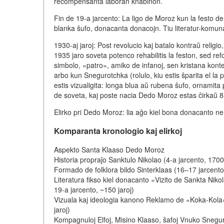
recompensanta laboran knabinon.
Fin de 19-a jarcento: La ligo de Moroz kun la festo de 
blanka ŝufo, donacanta donacojn. Tiu literatur-komuna
1930-aj jaroj: Post revolucio kaj batalo kontraŭ relig
1935 jaro soveta potenco rehabilitis la feston, sed re
simbolo, «patro», amiko de infanoj, sen kristana konte
arbo kun Snegurotchka (rolulo, kiu estis ŝparita el la p
estis vizualigita: longa blua aŭ rubena ŝufo, ornamita
de soveta, kaj poste nacia Dedo Moroz estas ĉirkaŭ 8
Elirko pri Dedo Moroz: lia aĝo kiel bona donacanto ne pl
Komparanta kronologio kaj elirkoj
Aspekto Santa Klaaso Dedo Moroz
Historia propraĵo Sanktulo Nikolao (4-a jarcento, 1700 
Formado de folklora bildo Sinterklaas (16–17 jarcento
Literatura fikso kiel donacanto «Vizito de Sankta Niko
19-a jarcento, ~150 jaroj)
Vizuala kaj ideologia kanono Reklamo de «Koka-Kola»
jaroj)
Kompagnuloj Elfoj, Misino Klaaso, ŝafoj Vnuko Sneguro