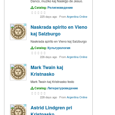
Danco, muziko kaj Naskiĝo de Jesuo.
Catalog:
Религиоведение
225 days ago
·
From
Argentina Online
Naskrada spirito en Vieno
kaj Salzburgo
Naskrada spirito en Vieno kaj Salzburgo
Catalog:
Культурология
226 days ago
·
From
Argentina Online
Mark Twain kaj
Kristnasko
Mark Twain kaj Kristnasko festo
Catalog:
Литературоведение
228 days ago
·
From
Argentina Online
Astrid Lindgren pri
Kristnasko