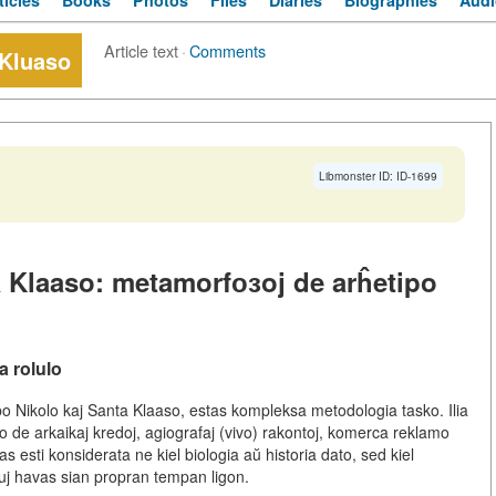
ticles
Books
Photos
Files
Diaries
Biographies
Audi
Article text
·
Comments
 Kluaso
Libmonster ID: ID-1699
 Klaaso: metamorfозoj de arĥetipo
 rolulo
Papo Nikolo kaj Santa Klaaso, estas kompleksa metodologia tasko. Ilia
 de arkaikaj kredoj, agiografaj (vivo) rakontoj, komerca reklamo
vas esti konsiderata ne kiel biologia aŭ historia dato, sed kiel
kiuj havas sian propran tempan ligon.