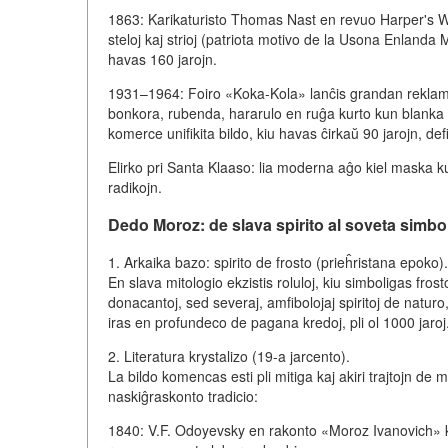
1863: Karikaturisto Thomas Nast en revuo Harper's We
steloj kaj strioj (patriota motivo de la Usona Enlanda M
havas 160 jarojn.
1931–1964: Foiro «Koka-Kola» lanĉis grandan reklamk
bonkora, rubenda, hararulo en ruĝa kurto kun blanka 
komerce unifikita bildo, kiu havas ĉirkaŭ 90 jarojn, defi
Elirko pri Santa Klaaso: lia moderna aĝo kiel maska ku
radikojn.
Dedo Moroz: de slava spirito al soveta simbo
1. Arkaika bazo: spirito de frosto (prieĥristana epoko).
En slava mitologio ekzistis roluloj, kiu simboligas fro
donacantoj, sed severaj, amfibolojaj spiritoj de naturo, 
iras en profundeco de pagana kredoj, pli ol 1000 jaroj
2. Literatura krystalizo (19-a jarcento).
La bildo komencas esti pli mitiga kaj akiri trajtojn d
naskiĝraskonto tradicio:
1840: V.F. Odoyevsky en rakonto «Moroz Ivanovich» kr