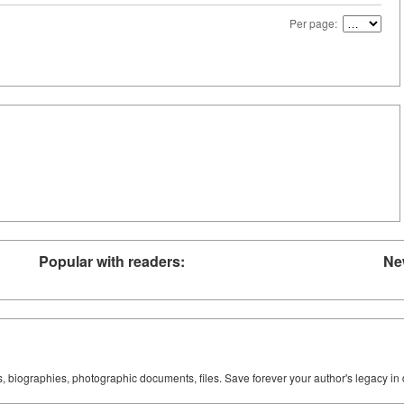
Per page:
Popular with readers:
Ne
ks, biographies, photographic documents, files. Save forever your author's legacy in 