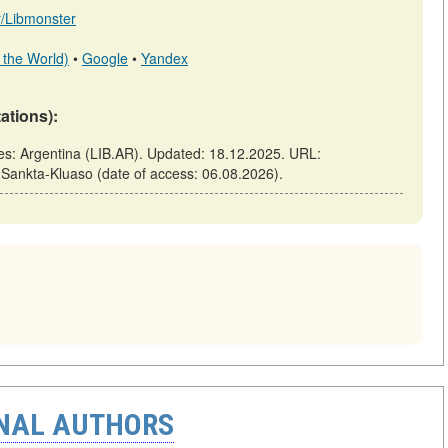
ar/Libmonster
 the World)
•
Google
•
Yandex
tations):
es: Argentina (LIB.AR). Updated: 18.12.2025. URL:
j-Sankta-Kluaso (date of access: 06.08.2026).
ONAL AUTHORS