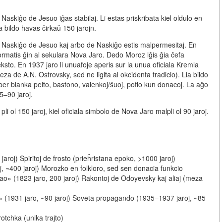
Naskiĝo de Jesuo iĝas stabilaj. Li estas priskribata kiel oldulo en
 bildo havas ĉirkaŭ 150 jarojn.
io, Naskiĝo de Jesuo kaj arbo de Naskiĝo estis malpermesitaj. En
formatis ĝin al sekulara Nova Jaro. Dedo Moroz iĝis ĝia ĉefa
ksto. En 1937 jaro li unuafoje aperis sur la unua oficiala Kremla
eza de A.N. Ostrovsky, sed ne ligita al okcidenta tradicio). Lia bildo
 per blanka pelto, bastono, valenkoj/ŝuoj, pofio kun donacoj. La aĝo
5–90 jaroj.
i ol 150 jaroj, kiel oficiala simbolo de Nova Jaro malpli ol 90 jaroj.
jaroj) Spiritoj de frosto (prieĥristana epoko, >1000 jaroj)
j, ~400 jaroj) Morozko en folkloro, sed sen donacia funkcio
lao» (1823 jaro, 200 jaroj) Rakontoj de Odoyevsky kaj aliaj (meza
 (1931 jaro, ~90 jaroj) Soveta propagando (1935–1937 jaroj, ~85
tchka (unika trajto)