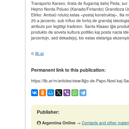
Transporto Karavo, tirata de flugantaj ŝafoj Peda, sur
Hejmo Norda Poluso (Kanado/Finlando) Grandioza Ust
Elirko: Ambaŭ roluloj estas «postaj konstruktaj», ili
20-a jarcento, sub influo de fortoj de grandaj ideologi
atributo por legitiigi tradicion. Santa Klaaso iĝis p
produkto de soveta kultura politiko kaj posta nacia ide
jarcentojn, sed dekadejoj, kio estas elstariga ekzem
©
lib.ar
Permanent link to this publication:
https://lib.ar/m/articles/view/Aĝo-de-Papo-Noel-kaj-S
Publisher:
Argentina Online
→
Contacts and other material