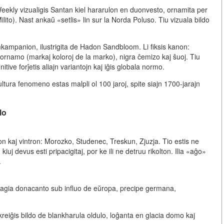
ekly vizualigis Santan kiel hararulon en duonvesto, ornamita per
ilito). Nast ankaŭ «setlis» lin sur la Norda Poluso. Tiu vizuala bildo
ampanion, ilustrigita de Hadon Sandbloom. Li fiksis kanon:
ornamo (markaj koloroj de la marko), nigra ĉemizo kaj ŝuoj. Tiu
nitive forĵetis aliajn variantojn kaj iĝis globala normo.
ltura fenomeno estas malpli ol 100 jaroj, spite siajn 1700-jarajn
lo
ston kaj vintron: Morozko, Studenec, Treskun, Zjuzja. Tio estis ne
kiuj devus esti pripacigitaj, por ke ili ne detruu rikolton. Ilia «aĝo»
.
e magia donacanto sub influo de eŭropa, precipe germana,
eiĝis bildo de blankharula oldulo, loĝanta en glacia domo kaj