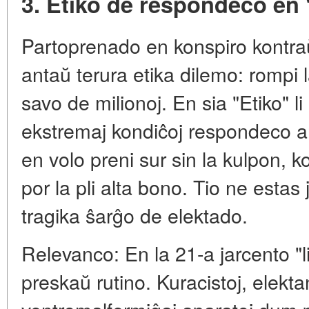
3. Etiko de respondeco en 
Partoprenado en konspiro kontraŭ
antaŭ terura etika dilemo: rompi
savo de milionoj. En sia "Etiko" li 
ekstremaj kondiĉoj respondeco a
en volo preni sur sin la kulpon, 
por la pli alta bono. Tio ne estas
tragika ŝarĝo de elektado.
Relevanco: En la 21-a jarcento "li
preskaŭ rutino. Kuracistoj, elekt