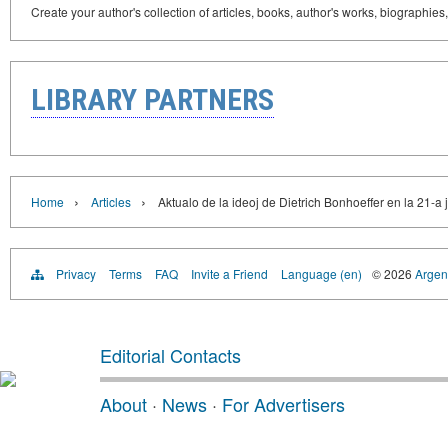
Create your author's collection of articles, books, author's works, biographies
LIBRARY PARTNERS
›
›
Home
Articles
Aktualo de la ideoj de Dietrich Bonhoeffer en la 21-a 
Privacy
Terms
FAQ
Invite a Friend
Language (en)
© 2026
Argent
Editorial Contacts
About
·
News
·
For Advertisers