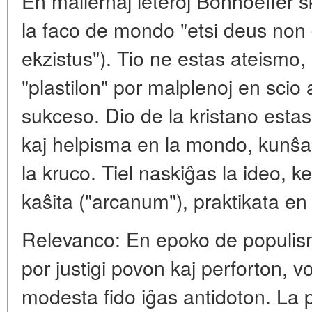
En mallernaj leteroj Bonhoeffer s
la faco de mondo "etsi deus non d
ekzistus"). Tio ne estas ateismo,
"plastilon" por malplenoj en scio 
sukceso. Dio de la kristano esta
kaj helpisma en la mondo, kunŝa
la kruco. Tiel naskiĝas la ideo, k
kaŝita ("arcanum"), praktikata e
Relevanco: En epoko de populismo,
por justigi povon kaj perforton, v
modesta fido iĝas antidoton. La 