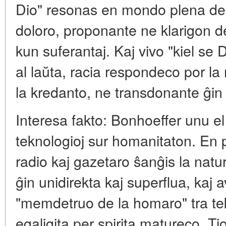
Dio" resonas en mondo plena de 
doloro, proponante ne klarigon d
kun suferantaj. Kaj vivo "kiel se 
al laŭta, racia respondeco por la
la kredanto, ne transdonante ĝin 
Interesa fakto: Bonhoeffer unu el
teknologioj sur homanitaton. En pr
radio kaj gazetaro ŝanĝis la nat
ĝin unidirekta kaj superflua, kaj 
"memdetruo de la homaro" tra te
egaligita per spirita matureco. T