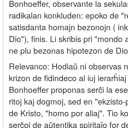
Bonhoeffer, observante la sekula
radikalan konkluden: epoko de "rel
satisdanta homajn bezonojn ( in
Dio"), finis. Li skribis pri "mondo
ne plu bezonas hipotezon de Dio 
Relevanco: Hodiaŭ ni observas ne 
krizon de fidindeco al iuj ierarĥiaj i
Bonhoeffer proponas serĉi la es
ritoj kaj dogmoj, sed en "ekzisto-
de Kristo, "homo por aliaj". Tio
serĉoj de aŭtentika spiritaĵo for d