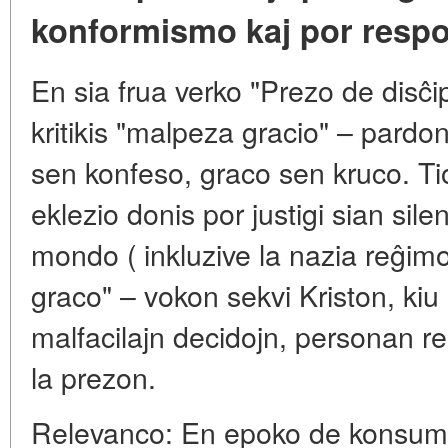
konformismo kaj por resp
En sia frua verko "Prezo de disĉi
kritikis "malpeza gracio" – pardo
sen konfeso, graco sen kruco. Tio
eklezio donis por justigi sian si
mondo ( inkluzive la nazia reĝimo
graco" – vokon sekvi Kriston, kiu 
malfacilajn decidojn, personan r
la prezon.
Relevanco: En epoko de konsum