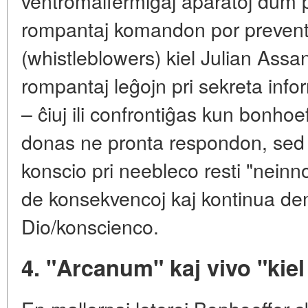
ventromalfermiĝaj aparatoj dum p
rompantaj komandon por preventi mi
(whistleblowers) kiel Julian As
rompantaj leĝojn pri sekreta info
– ĉiuj ili confrontiĝas kun bonhoe
donas ne pronta respondon, sed
konscio pri neebleco resti "neinno
de konsekvencoj kaj kontinua d
Dio/konscienco.
4. "Arcanum" kaj vivo "kiel