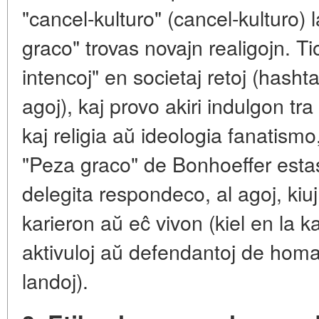
"cancel-kulturo" (cancel-kulturo)
graco" trovas novajn realigojn. Ti
intencoj" en societaj retoj (hasht
agoj), kaj provo akiri indulgon tr
kaj religia aŭ ideologia fanatismo,
"Peza graco" de Bonhoeffer esta
delegita respondeco, al agoj, kiuj
karieron aŭ eĉ vivon (kiel en la k
aktivuloj aŭ defendantoj de homaj 
landoj).