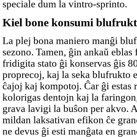
speciale dum la vintro-sprinto.
Kiel bone konsumi blufruk
La plej bona maniero manĝi blufr
sezono. Tamen, ĝin ankaŭ eblas fr
fridigita stato ĝi konservas ĝis 8
proprecoj, kaj la seka blufrukto 
ĉajoj kaj kompotoj. Ĉar ĝi estas r
kolorigas dentojn kaj la faringon
grava lavigi la buŝon per akvo. 
mildan laksativan efikon ĉe gra
ne devus ĝi esti manĝata en gran