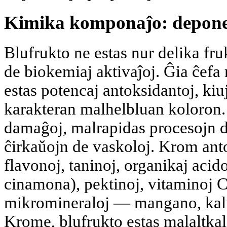
Kimika komponaĵo: depone
Blufrukto ne estas nur delika fru
de biokemiaj aktivaĵoj. Ĝia ĉefa 
estas potencaj antoksidantoj, kiuj
karakteran malhelbluan koloron. 
damaĝoj, malrapidas procesojn de
ĉirkaŭojn de vaskoloj. Krom anto
flavonoj, taninoj, organikaj acid
cinamona), pektinoj, vitaminoj C
mikromineraloj — mangano, kalio
Krome, blufrukto estas malaltkal