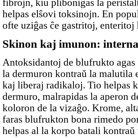
fibrojn, kiu plibonigas la peristal
helpas elŝovi toksinojn. En popu
ofte uziĝas ĉe gastritoj, enteritoj 
Skinon kaj imunon: interna
Antoksidantoj de blufrukto agas 
la dermuron kontraŭ la malutila e
kaj liberaj radikaloj. Tio helpas k
dermuro, malrapidas la aperon de
koloron de la vizaĝo. Krome, al
faras blufrukton bona rimedo por
helpas al la korpo batali kontraŭ 