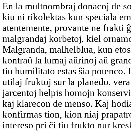
En la multnombraj donacoj de so
kiu ni rikolektas kun speciala e
atentemente, provante ne frakti 
malgrandaj korbetoj, kiel ornamo
Malgranda, malhelblua, kun etosa
kontraŭ la lumaj aŭrinoj aŭ gran
tiu humilitato estas ŝia potenco. 
utilaj fruktoj sur la planedo, ver
jarcentoj helpis homojn konserv
kaj klarecon de menso. Kaj hodi
konfirmas tion, kion niaj prapatro
intereso pri ĉi tiu frukto nur kres