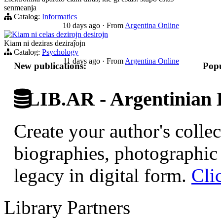
senmeanja
Catalog:
Informatics
10 days ago
·
From
Argentina Online
Kiam ni celas dezirojn desirojn
Kiam ni deziras deziraĵojn
Catalog:
Psychology
11 days ago
·
From
Argentina Online
New publications:
Popu
LIB.AR - Argentinian D
Create your author's collec
biographies, photographic 
legacy in digital form.
Cli
Library Partners