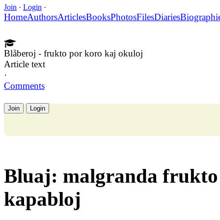
Join
·
Login
·
Home
Authors
Articles
Books
Photos
Files
Diaries
Biographi
Blåberoj - frukto por koro kaj okuloj
Article text
·
Comments
Join
Login
Bluaj: malgranda frukto
kapabloj