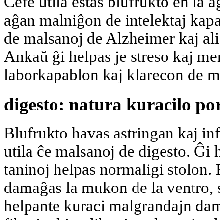
Ĉefe utila estas blufrukto en la
aĝan malniĝon de intelektaj kapab
de malsanoj de Alzheimer kaj al
Ankaŭ ĝi helpas je streso kaj me
laborkapablon kaj klarecon de m
digesto: natura kuracilo por
Blufrukto havas astringan kaj inf
utila ĉe malsanoj de digesto. Ĝi h
taninoj helpas normaligi stolon.
damaĝas la mukon de la ventro, 
helpante kuraci malgrandajn da