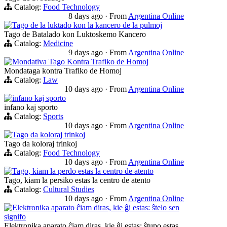
Catalog:
Food Technology
8 days ago
·
From
Argentina Online
Tago de la luktado kon la kancero de la pulmoj
Tago de Batalado kon Luktoskemo Kancero
Catalog:
Medicine
9 days ago
·
From
Argentina Online
Mondativa Tago Kontra Trafiko de Homoj
Mondataga kontra Trafiko de Homoj
Catalog:
Law
10 days ago
·
From
Argentina Online
infano kaj sporto
infano kaj sporto
Catalog:
Sports
10 days ago
·
From
Argentina Online
Tago da koloraj trinkoj
Tago da koloraj trinkoj
Catalog:
Food Technology
10 days ago
·
From
Argentina Online
Tago, kiam la perdo estas la centro de atento
Tago, kiam la persiko estas la centro de atento
Catalog:
Cultural Studies
10 days ago
·
From
Argentina Online
Elektronika aparato ĉiam diras, kie ĝi estas: ŝtelo sen
signifo
Elektronika aparato ĉiam diras, kie ĝi estas: ŝtupo estas