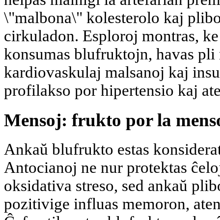
\"malbona\" kolesterolo kaj plib
cirkuladon. Esploroj montras, ke
konsumas blufruktojn, havas pli
kardiovaskulaj malsanoj kaj insul
profilakso por hipertensio kaj at
Mensoj: frukto por la men
Ankaŭ blufrukto estas konsiderat
Antocianoj ne nur protektas ĉelo
oksidativa streso, sed ankaŭ plib
pozitivige influas memoron, aten