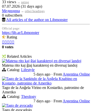
33 views
→
rating
07.07.2026 (31 days ago)
Медицина
→
other headings
0 subscribers
All articles of the author on Libmonster
Official page:
https://lib.ar/Libmonster
Rating





0 votes
Related Articles
Matena rito kaj ĝiaj karakteroj en diversaj landoj
Matena rito kaj ĝiaj karakteroj en diversaj landoj
Catalog:
Lifestyle
5 days ago
·
From
Argentina Online
Tago de la Sanktulo de la Anĝela Knabino en
Kostario, patronino de Ameriko
Tago de la Anĝela Virino en Kostariko, patronino de
Ameriko
Catalog:
Theology
7 days ago
·
From
Argentina Online
Tago de avocado
Tago de avocadojo