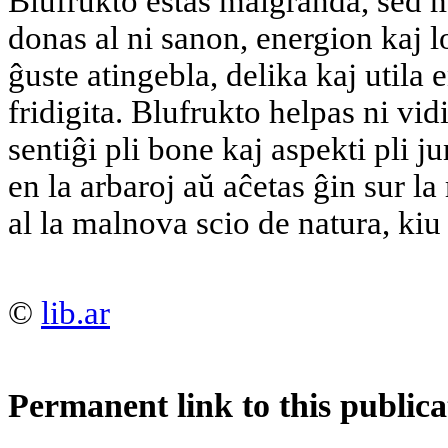
Blufrukto estas malgranda, sed m
donas al ni sanon, energion kaj 
ĝuste atingebla, delika kaj utila e
fridigita. Blufrukto helpas ni vidi
sentiĝi pli bone kaj aspekti pli j
en la arbaroj aŭ aĉetas ĝin sur l
al la malnova scio de natura, ki
©
lib.ar
Permanent link to this publica