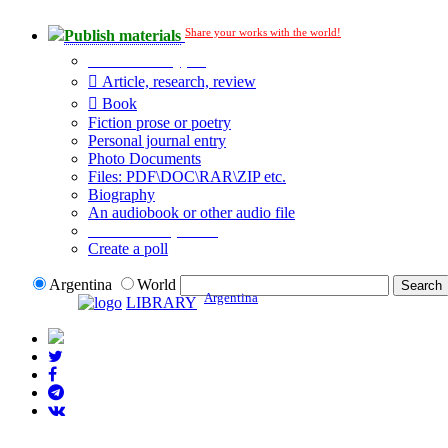
Share your works with the world!
Publish materials
Publication type?
Article, research, review
Book
Fiction prose or poetry
Personal journal entry
Photo Documents
Files: PDF\DOC\RAR\ZIP etc.
Biography
An audiobook or other audio file
Additional options:
Create a poll
Argentina
World
Argentina
LIBRARY