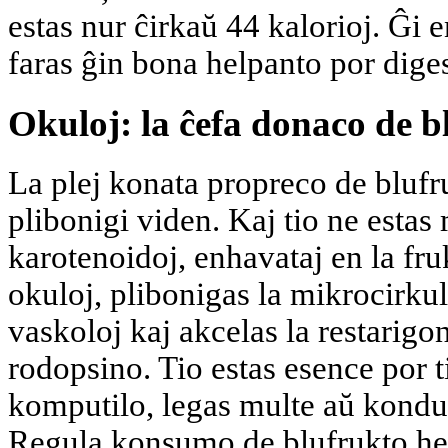
estas nur ĉirkaŭ 44 kalorioj. Ĝi 
faras ĝin bona helpanto por diges
Okuloj: la ĉefa donaco de b
La plej konata propreco de blufr
plibonigi viden. Kaj tio ne estas
karotenoidoj, enhavataj en la fruk
okuloj, plibonigas la mikrocirku
vaskoloj kaj akcelas la restarig
rodopsino. Tio estas esence por ti
komputilo, legas multe aŭ kondu
Regula konsumo de blufrukto he