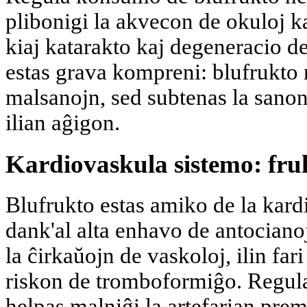
plibonigi la akvecon de okuloj k
kiaj katarakto kaj degeneracio de
estas grava kompreni: blufrukto 
malsanojn, sed subtenas la sanon
ilian aĝigon.
Kardiovaskula sistemo: fru
Blufrukto estas amiko de la kard
dank'al alta enhavo de antocianoj 
la ĉirkaŭojn de vaskoloj, ilin fari 
riskon de tromboformiĝo. Regul
helpas malniĝi la artefarian prem