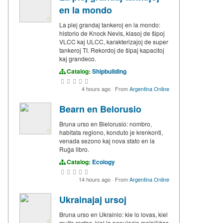
en la mondo
La plej grandaj tankeroj en la mondo:
historio de Knock Nevis, klasoj de ŝipoj
VLCC kaj ULCC, karakterizaĵoj de super
tankeroj TI. Rekordoj de ŝipaj kapacitoj
kaj grandeco.
Catalog:
Shipbuilding
4 hours ago
·
From
Argentina Online
Bearn en Belorusio
Bruna urso en Bielorusio: nombro,
habitata regiono, konduto je krenkonti,
venada sezono kaj nova stato en la
Ruĝa libro.
Catalog:
Ecology
14 hours ago
·
From
Argentina Online
Ukrainajaj ursoj
Bruna urso en Ukrainio: kie lo lovas, kiel
multe restas, kial la populacio malpliiĝas