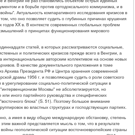
ше и Венгрии не раз становились объектом острых идейных
гументом и в борьбе против ортодоксального коммунизма, и в
войны". Актуальность компаративного исследования кризисов в
 том, что оно позволяет судить о глубинных причинах крушения
х годов XX в. В контексте современных глобальных проблем
 размышлений о принципах функционирования мирового
одиннадцати статей, в которых рассматриваются социальные,
стемных и политических кризисов прежде всего в Венгрии, а
на интернациональным авторским коллективом на основе новых
архивов. В качестве документального приложения в томе
из Архива Президента РФ и Центра хранения современной
ской драмы 1956 г. и позволяющие судить о роли советского
 в урегулировании социально-политической ситуации в
 "интервенционизм Москвы" не абсолютизируется, но
о или иного партийного руководства и специфических
"восточного блока" (S. 51). Поэтому большое внимание
руппировок во властных структурах и господствующих партиях.
но, а имея в виду общую международную обстановку, степень
с этим важной представляется мысль о том, что в результате
войны геополитической ситуации восточноевропейские страны