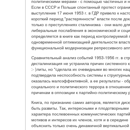
политическими мерами - с помощью частичных и не
Если в СССР и Польше спонтанный протест ограни
выступление 17 июня 1953 г. в ГДР привело к нас
короткий период "растерянности" власти после до
только о преступлениях сталинизма - они мало для
либеральные послабления в экономической и соци
определяется в книге как период контролируемой
одновременной оптимизацией деятельности власти
функциональной модернизации репрессивного аппа
Сравнительный анализ событий 1953-1956 гг. в стр
десталинизация не устранила причин системного 
:- )литы, но "сделала их очевидными во многих н
подтвердила неспособность системы к структурны
оказалась малоэффективной, а ее результаты - об
социального и политического террора в отношени
причинам в оппозиции к партийно-политическому р
Книга, по признанию самих авторов, является дис
быть развиты. Так, интересными и плодотворным
характера послевоенных коммунистических партий,
мотивов и интересов их членов, хотя и в середине
объяснить только очень динамичной вертикальной