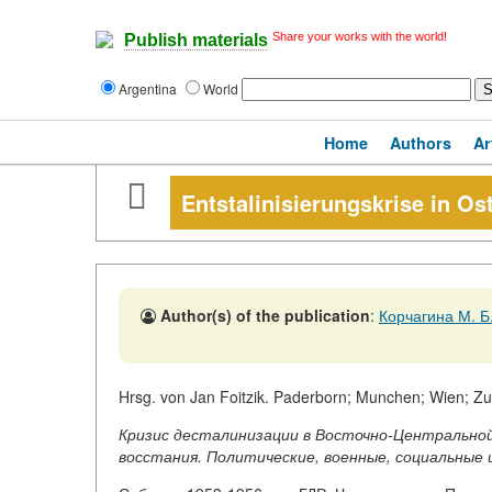
Share your works with the world!
Publish materials
Argentina
World
Home
Authors
Ar
Entstalinisierungskrise in Os
Author(s) of the publication
:
Корчагина М. Б
Hrsg. von Jan Foitzik. Paderborn; Munchen; Wien; Zu
Кризис десталинизации в Восточно-Центральной 
восстания. Политические, военные, социальные