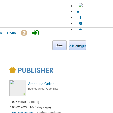
o
Polls
Join
Login
Join
·
Login
PUBLISHER
Argentina Online
Buenos Aires, Argentina
→
rating
995 views
05.02.2022 (1643 days ago)
→
other headings
Political science