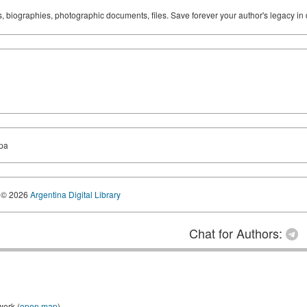
ks, biographies, photographic documents, files. Save forever your author's legacy in 
opa
© 2026
Argentina Digital Library
Chat for Authors:
work (
open map
)