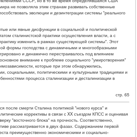
тремлениями СССР, но в то же время определявшаяся США
мира не позволяла этим странам развивать собственные
особствовать эволюции и дезинтеграции системы "реального
ытые или явные дисфункции в социальной и политической
татом сталинистской практики осуществления власти, а с
практику изменить в рамках существующей системы". Этот
нной формы господства с динамичными и многообразными
тегрировано и динамично перестраивалось под влиянием
 основное внимание к проблеме социального "умиротворения"
аимозависимости, которые при этом обнаружились,
ми, социальными, политическими и культурными традициями и
собенностями процесса сталинизации и десталинизации в
стр. 65
ся после смерти Сталина политикой "нового курса" и
литические коррективы в связи с XX съездом КПСС и оценивая
ерку "восточного блока" на прочность. Соответственно,
ктиве рассматривается в двух фазах. Содержанием первой
еста преимущественно экономическими и социально-