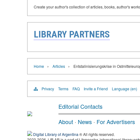
Create your author's collection of articles, books, author's wor
LIBRARY PARTNERS
›
›
Home
Articles
Entstalinisierungskrise in Ostmitteleur
Privacy
Terms
FAQ
Invite a Friend
Language (en)
Editorial Contacts
About
·
News
·
For Advertisers
Digital Library of Argentina
® All rights reserved.
2023-2026, LIB.AR is a part of Libmonster, international library net