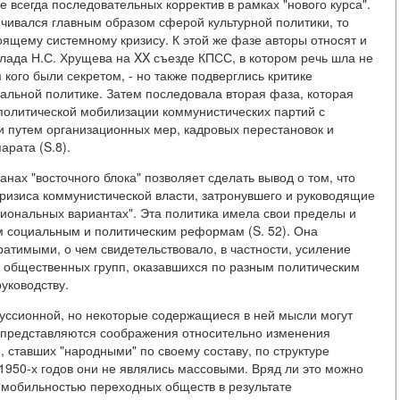
 всегда последовательных корректив в рамках "нового курса".
чивался главным образом сферой культурной политики, то
тоящему системному кризису. К этой же фазе авторы относят и
клада Н.С. Хрущева на XX съезде КПСС, в котором речь шла не
 кого были секретом, - но также подверглись критике
альной политике. Затем последовала вторая фаза, которая
 политической мобилизации коммунистических партий с
 путем организационных мер, кадровых перестановок и
рата (S.8).
анах "восточного блока" позволяет сделать вывод о том, что
кризиса коммунистической власти, затронувшего и руководящие
ациональных вариантах". Эта политика имела свои пределы и
м социальным и политическим реформам (S. 52). Она
ратимыми, о чем свидетельствовало, в частности, усиление
и общественных групп, оказавшихся по разным политическим
уководству.
куссионной, но некоторые содержащиеся в ней мысли могут
и представляются соображения относительно изменения
 ставших "народными" по своему составу, по структуре
 1950-х годов они не являлись массовыми. Вряд ли это можно
 мобильностью переходных обществ в результате