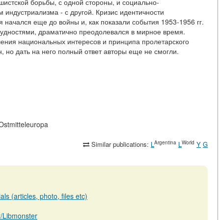
истской борьбы, с одной стороны, и социально-
м индустриализма - с другой. Кризис идентичности
начался еще до войны и, как показали события 1953-1956 гг.
рудностями, драматично преодолевался в мирное время.
шения национальных интересов и принципа пролетарского
, но дать на него полный ответ авторы еще не смогли.
n-Ostmitteleuropa
Argentina
World
Similar publications:
L
L
Y
G
s (articles, photo, files etc)
ar/Libmonster