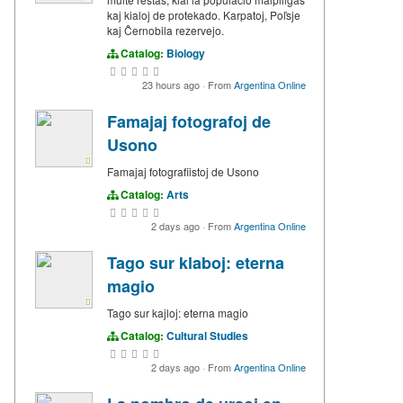
kaj kialoj de protekado. Karpatoj, Poľsje
kaj Ĉernobila rezervejo.
Catalog:
Biology
23 hours ago
·
From
Argentina Online
Famajaj fotografoj de
Usono
Famajaj fotografiistoj de Usono
Catalog:
Arts
2 days ago
·
From
Argentina Online
Tago sur klaboj: eterna
magio
Tago sur kajloj: eterna magio
Catalog:
Cultural Studies
2 days ago
·
From
Argentina Online