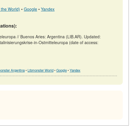
 the World)
•
Google
•
Yandex
tations):
teleuropa // Buenos Aries: Argentina (LIB.AR). Updated:
stalinisierungskrise-in-Ostmitteleuropa (date of access:
onster Argentina
•
Libmonster World
•
Google
•
Yandex