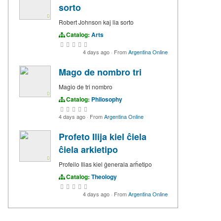
sorto
Robert Johnson kaj lia sorto
Catalog:
Arts
4 days ago
·
From
Argentina Online
Mago de nombro tri
Magio de tri nombro
Catalog:
Philosophy
4 days ago
·
From
Argentina Online
Profeto Ilija kiel ĉiela
ĉiela arkietipo
Profeilo Ilias kiel ĝenerala arĥetipo
Catalog:
Theology
4 days ago
·
From
Argentina Online