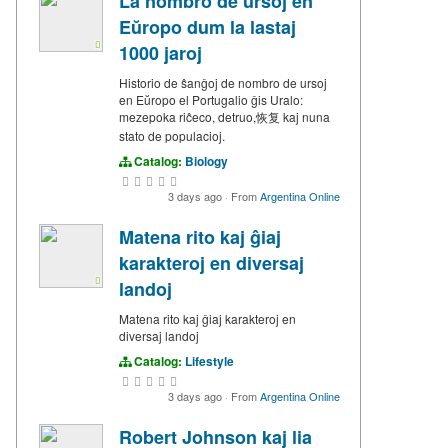
La nombro de ursoj en
Eŭropo dum la lastaj
1000 jaroj
Historio de ŝanĝoj de nombro de ursoj
en Eŭropo el Portugalio ĝis Uralo:
mezepoka riĉeco, detruo,恢复 kaj nuna
stato de populacioj.
Catalog:
Biology
3 days ago
·
From
Argentina Online
Matena rito kaj ĝiaj
karakteroj en diversaj
landoj
Matena rito kaj ĝiaj karakteroj en
diversaj landoj
Catalog:
Lifestyle
3 days ago
·
From
Argentina Online
Robert Johnson kaj lia