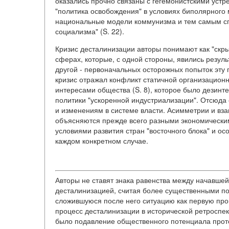
оказались прочно связаны с гегемонистскими ус
"политика освобождения" в условиях биполярного 
национальные модели коммунизма и тем самым сп
социализма" (S. 22).
Кризис десталинизации авторы понимают как "скр
сферах, которые, с одной стороны, явились резуль
другой - первоначальных осторожных попыток эту 
кризис отражал конфликт статичной организацио
интересами общества (S. 8), которое было дезин
политики "ускоренной индустриализации". Отсюда
и изменениям в системе власти. Асимметрии и вз
объясняются прежде всего разными экономически
условиями развития стран "восточного блока" и о
каждом конкретном случае.
Авторы не ставят знака равенства между начавшей
десталинизацией, считая более существенными по
сложившуюся после него ситуацию как первую пров
процесс десталинизации в исторической ретроспе
было подавление общественного потенциала прот