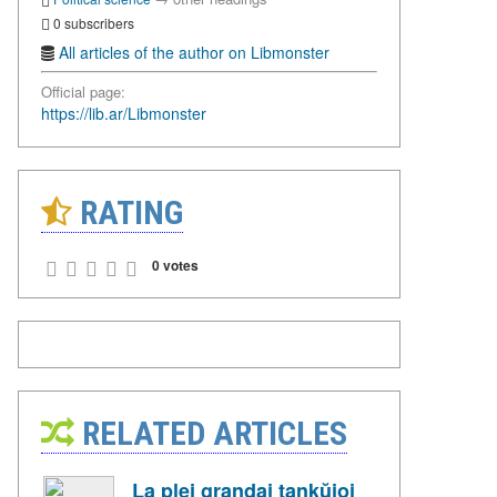
0 subscribers
All articles of the author on Libmonster
Official page:
https://lib.ar/Libmonster
RATING
0 votes
RELATED ARTICLES
La plej grandaj tankŭjoj