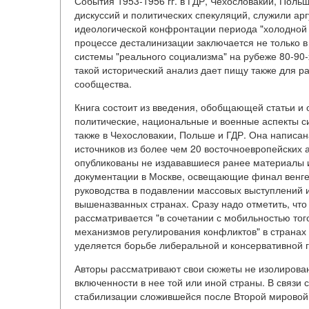
События 1953-1956 гг. в ГДР, Чехословакии, Поль
дискуссий и политических спекуляций, служили ар
идеологической конфронтации периода "холодной 
процессе десталинизации заключается не только в
системы "реального социализма" на рубеже 80-90-
такой исторический анализ дает пищу также для
сообщества.
Книга состоит из введения, обобщающей статьи и 
политические, национальные и военные аспекты си
также в Чехословакии, Польше и ГДР. Она написа
источников из более чем 20 восточноевропейских 
опубликованы не издававшиеся ранее материалы 
документации в Москве, освещающие финал венгер
руководства в подавлении массовых выступлений и
вышеназванных странах. Сразу надо отметить, что
рассматривается "в сочетании с мобильностью тог
механизмов регулирования конфликтов" в странах 
уделяется борьбе либеральной и консервативной г
Авторы рассматривают свои сюжеты не изолирован
включенности в нее той или иной страны. В связи 
стабилизации сложившейся после Второй мировой 