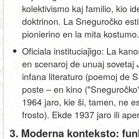
kolektivismo kaj familio
, kio i
doktrinon. La Sneguročko esti
pionierino en la mita kostumo
Oficiala instituciaĵigo:
La kanono
en scenaroj de unuaj sovetaj 
infana literaturo (poemoj de S
poste – en kino ("Sneguročko
1964 jaro, kie ŝi, tamen, ne e
frosto). Ekde 1937 jaro ili ape
3. Moderna konteksto: fu