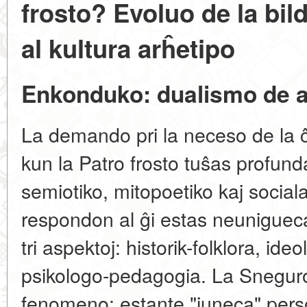
frosto? Evoluo de la bil
al kultura arĥetipo
Enkonduko: dualismo de a
La demando pri la neceso de la 
kun la Patro frosto tuŝas profund
semiotiko, mitopoetiko kaj sociala
respondon al ĝi estas neunigueca
tri aspektoj: historik-folklora, id
psikologo-pedagogia. La Sneguro
fenomeno: estante "juneca" pers