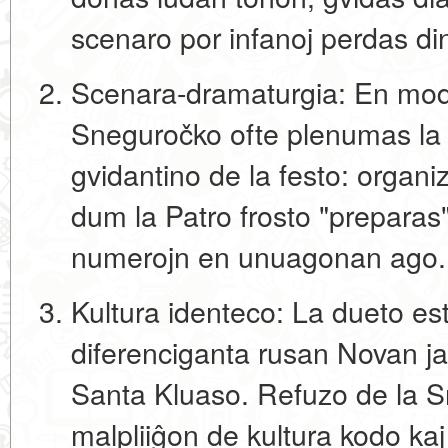
scenaro por infanoj perdas di
Scenara-dramaturgia:
En mode
Sneguročko ofte plenumas la
gvidantino de la festo
: organi
dum la Patro frosto "preparas"
numerojn en unuagonan ago.
Kultura identeco:
La dueto es
diferenciganta rusan Novan ja
Santa Kluaso. Refuzo de la 
malpliiĝon de kultura kodo kaj 