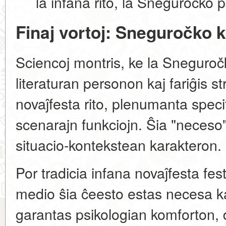
la infana rito, la Sneguročko 
Finaj vortoj: Sneguročko 
Sciencoj montris, ke la Sneguročk
literaturan personon kaj fariĝis
st
novaĵfesta rito
, plenumanta specif
scenarajn funkciojn. Ŝia "neceso
situacio-kontekstean karakteron
.
Por tradicia
infana novaĵfesta fes
medio
ŝia ĉeesto estas necesa kaj
garantas psikologian komforton,