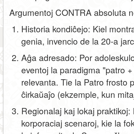
Argumentoj CONTRA absoluta n
Historia kondiĉejo:
Kiel montras
genia, invencio de la 20-a jar
Aĝa adresado:
Por adoleskuloj
eventoj la paradigma "patro 
relevanta. Tie la Patro frosto 
ĉirkaŭaĵo (ekzemple, kun mitaj 
Regionalaj kaj lokaj praktikoj:
korporaciaj scenaroj, kie la f