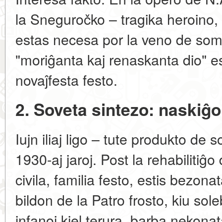
la Sneguročko – tragika heroino,
estas necesa por la veno de some
"moriĝanta kaj renaskanta dio" es
novaĵfesta festo.
2. Soveta sintezo: naskiĝ
Iujn iliaj ligo – tute produkto de
so
1930-aj jaroj
. Post la rehabilitiĝo
civila, familia festo, estis bezonat
bildon de la Patro frosto, kiu sol
infanoj kiel terura, barba nekonat