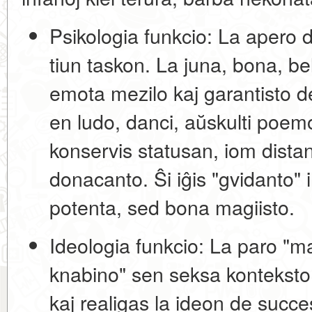
Psikologia funkcio:
La apero d
tiun taskon. La juna, bona, b
emota mezilo kaj garantisto 
en ludo, danci, aŭskulti poemo
konservis statusan, iom dista
donacanto. Ŝi iĝis "gvidanto" 
potenta, sed bona magiisto.
Ideologia funkcio:
La paro "ma
knabino" sen seksa konteksto (
kaj realigas la ideon de
succes