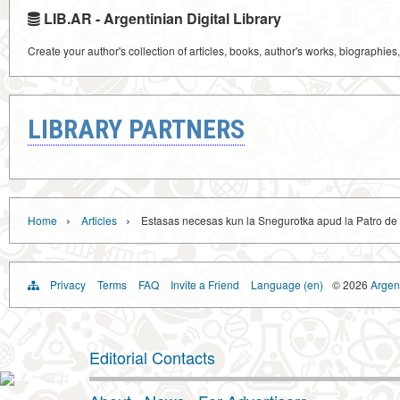
LIB.AR - Argentinian Digital Library
Create your author's collection of articles, books, author's works, biographies
LIBRARY PARTNERS
›
›
Home
Articles
Estasas necesas kun la Snegurotka apud la Patro de 
Privacy
Terms
FAQ
Invite a Friend
Language (en)
© 2026
Argent
Editorial Contacts