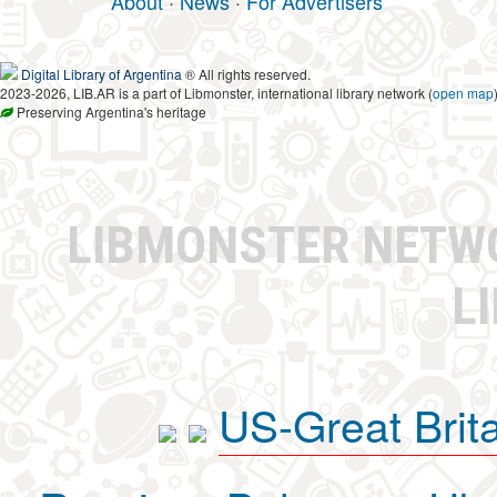
About
·
News
·
For Advertisers
Digital Library of Argentina
® All rights reserved.
2023-2026, LIB.AR is a part of Libmonster, international library network (
open map
Preserving Argentina's heritage
LIBMONSTER NET
L
US-Great Brit