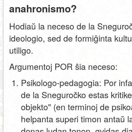
anahronismo?
Hodiaŭ la neceso de la Sneguroč
ideologio, sed de formiĝinta
kultu
utiligo
.
Argumentoj POR ŝia neceso:
Psikologo-pedagogia:
Por infa
de la Sneguročko estas kritike
objekto"
(en terminoj de psikoa
helpanta superi timon antaŭ la
donas ludan tonon, gvidas dia