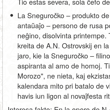
Tio estas severa, sola ĉefo de
La Sneguročko
– produkto de 
antaŭaĵo – persono de rusa po
neĝino, disolvinta printempe.
kreita de
A.N. Ostrovskij
en la
jaro, kie la Sneguročko – filin
aspiranta al amo de homoj. Tie
Morozo", ne nieta, kaj ekzist
kalendara mito pri batalo de v
havis iun ligon al novaĵfesta ri
Interesa fakto:
En la opero de N.