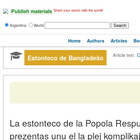
Share your works with the world!
Publish materials
Argentina
World
Home
Authors
Articles
Bo
Article text
·
C
Estonteco de Bangladeŝo
La estonteco de la Popola Resp
prezentas unu el la plej komplikaj