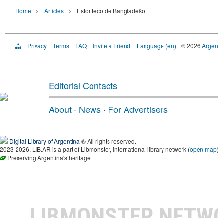
›
›
Home
Articles
Estonteco de Bangladeŝo
Privacy
Terms
FAQ
Invite a Friend
Language (en)
© 2026
Argent
Editorial Contacts
About
·
News
·
For Advertisers
Digital Library of Argentina
® All rights reserved.
2023-2026, LIB.AR is a part of Libmonster, international library network (
open map
Preserving Argentina's heritage
LIBMONSTER NET