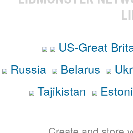
L
US-Great Brit
Russia
Belarus
Ukr
Tajikistan
Eston
Create and store yo