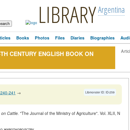
LIBRARY
Argentina
ticles
Books
Photos
Files
Diaries
Biographies
Audi
Artic
18-TH CENTURY ENGLISH BOOK ON
 240-241
→
Libmonster ID: ID-259
 on Cattle.
"The Journal of the Ministry of Agriculture". Vol. XLII, N
по животноводству.