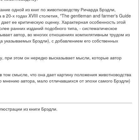
жание одной из книг по животноводству Ричарда Брэдли,
 20-х годах XVIII столетия, "The gentleman and farmer's Guide
", и дает ее критическую оценку. Характерная особенность этой
лее ранних изданий подобного типа, - систематическое
зывает автор, во многих отношениях компилятивным трудом из
да указываемых Брэдли), с добавлением его собственных
, при этом он нередко высказывает мысли, которые автор
в том смысле, что она дает картину положения животноводства
. (по мнению автора, мало отличавшихся от эпохи самого Брэдли)
ллюстрации из книги Брэдли.