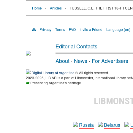
›
›
Home
Articles
FUSSELL, G.E. THE FIRST 18-TH C
Privacy
Terms
FAQ
Invite a Friend
Language (en)
Editorial Contacts
About
·
News
·
For Advertisers
Digital Library of Argentina
® All rights reserved.
2023-2026, LIB.AR is a part of Libmonster, international library net
Preserving Argentina's heritage
LIBMONS
Russia
Belarus
U