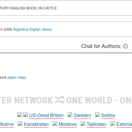
ENTURY ENGLISH BOOK ON CATTLE
© 2026
Argentina Digital Library
Chat for Authors:
work (
open map
)
TER NETWORK
ONE WORLD - ON
US-Great Britain
Sweden
Serbia
kraine
Kazakhstan
Moldova
Tajikistan
Estoni