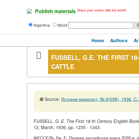
Share your works with the world!
Publish materials
Argentina
World
Home
Authors
Ar
FUSSELL, G.E. THE FIRST 
CATTLE
Source:
Историк-марксист, № 6(058), 1936, C.
FUSSELL, G
.
E. The First 18-th Century English Book
12, March, 1936, pp. 1235 - 1243.
ФЕССЕЛЬ Дж. Е. Первая английская книга XVIII в. 