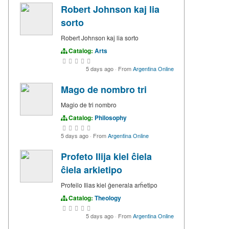
Robert Johnson kaj lia
sorto
Robert Johnson kaj lia sorto
Catalog:
Arts
5 days ago
·
From
Argentina Online
Mago de nombro tri
Magio de tri nombro
Catalog:
Philosophy
5 days ago
·
From
Argentina Online
Profeto Ilija kiel ĉiela
ĉiela arkietipo
Profeilo Ilias kiel ĝenerala arĥetipo
Catalog:
Theology
5 days ago
·
From
Argentina Online