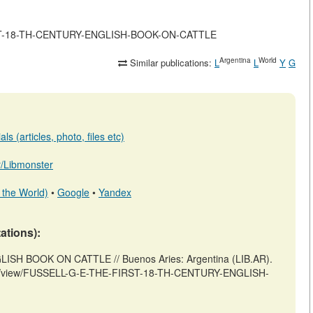
-FIRST-18-TH-CENTURY-ENGLISH-BOOK-ON-CATTLE
Argentina
World
Similar publications:
L
L
Y
G
s (articles, photo, files etc)
ar/Libmonster
 the World)
•
Google
•
Yandex
tations):
SH BOOK ON CATTLE // Buenos Aries: Argentina (LIB.AR).
ticles/view/FUSSELL-G-E-THE-FIRST-18-TH-CENTURY-ENGLISH-