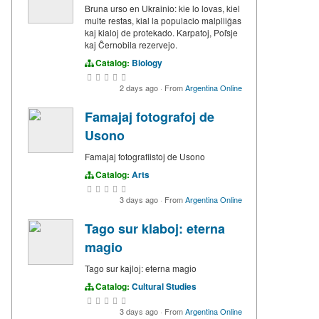
Bruna urso en Ukrainio: kie lo lovas, kiel
multe restas, kial la populacio malpliiĝas
kaj kialoj de protekado. Karpatoj, Poľsje
kaj Ĉernobila rezervejo.
Catalog:
Biology
2 days ago
·
From
Argentina Online
Famajaj fotografoj de
Usono
Famajaj fotografiistoj de Usono
Catalog:
Arts
3 days ago
·
From
Argentina Online
Tago sur klaboj: eterna
magio
Tago sur kajloj: eterna magio
Catalog:
Cultural Studies
3 days ago
·
From
Argentina Online