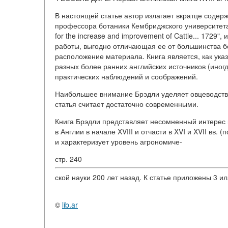
В настоящей статье автор излагает вкратце содер
профессора ботаники Кембриджского университета в
for the increase and improvement of Cattle... 1729
работы, выгодно отличающая ее от большинства бо
расположение материала. Книга является, как ука
разных более ранних английских источников (иног
практических наблюдений и соображений.
Наибольшее внимание Брэдли уделяет овцеводству
статья считает достаточно современными.
Книга Брэдли представляет несомненный интерес 
в Англии в начале XVIII и отчасти в XVI и XVII вв
и характеризует уровень агрономиче-
стр. 240
ской науки 200 лет назад. К статье приложены 3 и
©
lib.ar