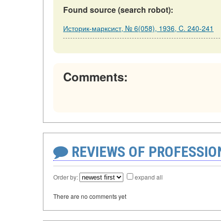
Found source (search robot):
Историк-марксист, № 6(058), 1936, C. 240-241
Comments:
REVIEWS OF PROFESSI
Order by:
expand all
There are no comments yet