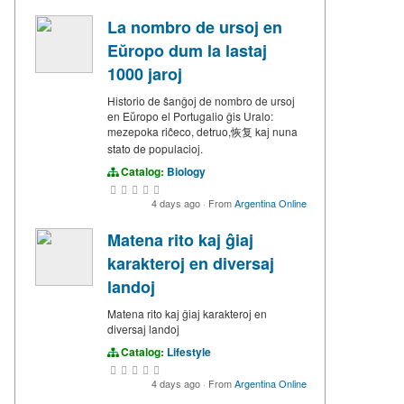
La nombro de ursoj en
Eŭropo dum la lastaj
1000 jaroj
Historio de ŝanĝoj de nombro de ursoj
en Eŭropo el Portugalio ĝis Uralo:
mezepoka riĉeco, detruo,恢复 kaj nuna
stato de populacioj.
Catalog:
Biology
4 days ago
·
From
Argentina Online
Matena rito kaj ĝiaj
karakteroj en diversaj
landoj
Matena rito kaj ĝiaj karakteroj en
diversaj landoj
Catalog:
Lifestyle
4 days ago
·
From
Argentina Online