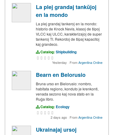
La plej grandaj tankŭjoj
en la mondo
La plej grandaj tankeroj en la mondo:
historio de Knock Nevis, klasoj de ŝipoj
VLCC kaj ULCC, karakterizaĵoj de super
tankeroj TI. Rekordoj de ŝipaj kapacitoj
kaj grandeco.
Catalog:
Shipbuilding
Yesterday
·
From
Argentina Online
Bearn en Belorusio
Bruna urso en Bielorusio: nombro,
habitata regiono, konduto je krenkonti,
venada sezono kaj nova stato en la
Ruĝa libro.
Catalog:
Ecology
2 days ago
·
From
Argentina Online
Ukrainajaj ursoj