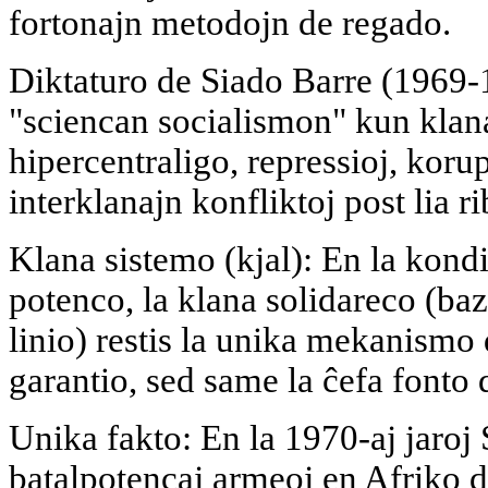
fortonajn metodojn de regado.
Diktaturo de Siado Barre (1969-
"sciencan socialismon" kun klan
hipercentraligo, repressioj, korup
interklanajn konfliktoj post lia ri
Klana sistemo (kjal): En la kondi
potenco, la klana solidareco (baz
linio) restis la unika mekanismo 
garantio, sed same la ĉefa fonto 
Unika fakto: En la 1970-aj jaroj 
batalpotencaj armeoj en Afriko d