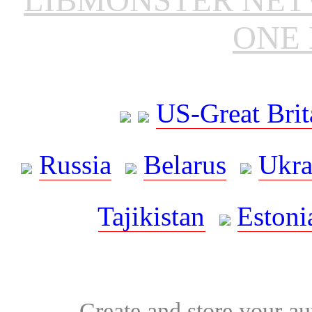
ONE 
US-Great Brit
Russia
Belarus
Ukra
Tajikistan
Estoni
Create and store your au