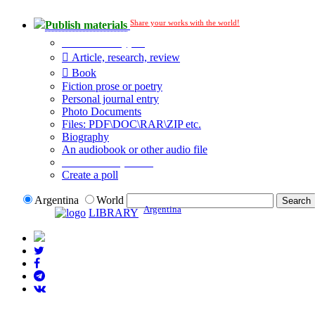
Share your works with the world!
Publish materials
Publication type?
Article, research, review
Book
Fiction prose or poetry
Personal journal entry
Photo Documents
Files: PDF\DOC\RAR\ZIP etc.
Biography
An audiobook or other audio file
Additional options:
Create a poll
Argentina
World
Argentina
LIBRARY