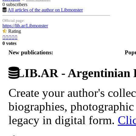
0 subscribers
All articles of the author on Libmonster
Official page:
https://lib.ar/Libmonster
Rating





0 votes
New publications:
Popu
LIB.AR - Argentinian D
Create your author's collec
biographies, photographic 
legacy in digital form.
Cli