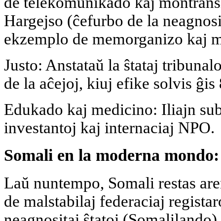
de telekomunikado kaj montransi
Hargejso (ĉefurbo de la neagnosi
ekzemplo de memorganizo kaj me
Justo: Anstataŭ la ŝtataj tribunalo
de la aĉejoj, kiuj efike solvis ĝi
Edukado kaj medicino: Iliajn subt
investantoj kaj internaciaj NPO.
Somali en la moderna mondo: 
Laŭ nuntempo, Somali restas ar
de malstabilaj federaciaj registar
neagnositaj ŝtatoj (Somalilando),