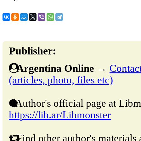
Publisher:
Argentina Online
→
Contact
(articles, photo, files etc)
Author's official page at Libm
https://lib.ar/Libmonster
Find other author's materials 