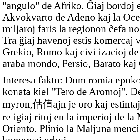
"angulo" de Afriko. Ĝiaj bordoj e
Akvokvarto de Adeno kaj la Oce
miljaroj faris la regionon ĉefa n
Tra ĝiaj havenoj estis komercaj v
Grekio, Romo kaj civilizacioj de 
araba mondo, Persio, Barato kaj 
Interesa fakto: Dum romia epoko,
konata kiel "Tero de Aromoj". De
myron,估值ajn je oro kaj estintaj
religiaj ritoj en la imperioj de l
Oriento. Plinio la Maljuna mencii
komercaj urboj.