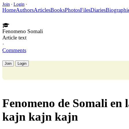
Join
·
Login
·
Home
Authors
Articles
Books
Photos
Files
Diaries
Biographi
Fenomeno Somali
Article text
·
Comments
Join
Login
Fenomeno de Somali en l
kajn kajn kajn