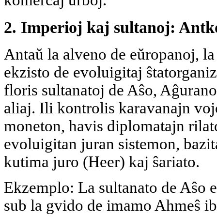
2. Imperioj kaj sultanoj: Antk
Antaŭ la alveno de eŭropanoj, la
ekzisto de evoluigitaj ŝtatorgani
floris sultanatoj de Aŝo, Aĝurano
aliaj. Ili kontrolis karavanajn vo
moneton, havis diplomatajn rilat
evoluigitan juran sistemon, bazi
kutima juro (Heer) kaj ŝariato.
Ekzemplo: La sultanato de Aŝo en
sub la gvido de imamo Ahmeŝ ib