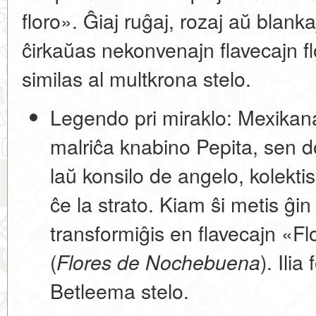
floro». Ĝiaj ruĝaj, rozaj aŭ blankaj 
ĉirkaŭas nekonvenajn flavecajn fl
similas al multkrona stelo.
Legendo pri miraklo:
Mexikana 
malriĉa knabino Pepita, sen d
laŭ konsilo de angelo, kolekti
ĉe la strato. Kiam ŝi metis ĝin 
transformiĝis en flavecajn «
(
). Ilia
Flores de Nochebuena
Betleema stelo.