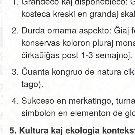
Grandeco kaj disponebleco:
Ĝi
kosteca kreski en grandaj skal
Durda ornama aspekto:
Ĝiaj fo
konservas koloron pluraj mon
ĉirkaŭiĝas post 1-3 semajnoj.
Ĉuanta kongruo de natura cikl
tago).
Sukceso en merkatingo,
turna
simbolon en elementon de glo
5. Kultura kaj ekologia konteks