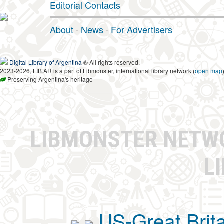
Editorial Contacts
About
·
News
·
For Advertisers
Digital Library of Argentina
® All rights reserved.
2023-2026, LIB.AR is a part of Libmonster, international library network (
open map
Preserving Argentina's heritage
LIBMONSTER NET
L
US-Great Brit