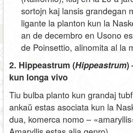
sortojn kaj lansis grandegan
ligante la planton kun la Nask
an de decembro en Usono est
de Poinsettio
, alinomita al la
2. Hippeastrum (
Hippeastrum
)
kun longa vivo
Tiu bulba planto kun grandaj tubfo
ankaŭ estas asociata kun la Nas
dua, komerca nomo –
«amaryllis
Amaryllis estas alia genro).