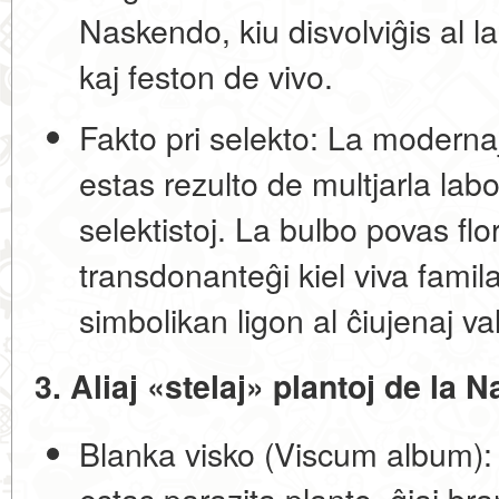
Naskendo, kiu disvolviĝis al l
kaj feston de vivo.
Fakto pri selekto:
La modernaj 
estas rezulto de multjarla labo
selektistoj. La bulbo povas flor
transdonanteĝi kiel viva famila
simbolikan ligon al ĉiujenaj val
3. Aliaj «stelaj» plantoj de la
Blanka visko (Viscum album):
estas parazita planto, ĝiaj bra