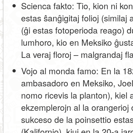
Scienca fakto:
Tio, kion ni kon
estas ŝanĝigitaj folioj (similaj 
(ĝi estas fotoperioda reago) 
lumhoro, kio en Meksiko ĝust
La veraj floroj – malgrandaj fl
Vojo al monda famo:
En la 182
ambasadoro en Meksiko,
Joe
nomo ricevis la planton), kiel
ekzemplerojn al la orangerio
sukceso de la poinsettio estas
(Kalifornio), kiuj en la 20-a ja