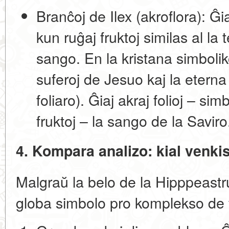
Branĉoj de Ilex (akroflora):
Ĝia
kun ruĝaj fruktoj similas al la 
sango. En la kristana simbolik
suferoj de Jesuo kaj la eterna
foliaro). Ĝiaj akraj folioj – sim
fruktoj – la sango de la Saviro
4. Kompara analizo: kial venkis
Malgraŭ la belo de la Hipppeastru
globa simbolo pro komplekso de f