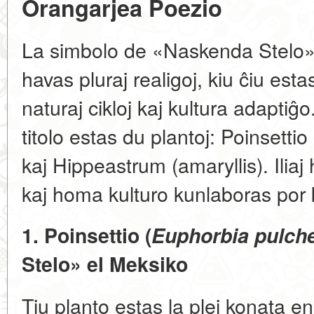
Orangarjea Poezio
La simbolo de «Naskenda Stelo»
havas pluraj realigoj, kiu ĉiu esta
naturaj cikloj kaj kultura adaptiĝo
titolo estas du plantoj:
Poinsettio
kaj
Hippeastrum (amaryllis)
. Ilia
kaj homa kulturo kunlaboras por k
1. Poinsettio (
Euphorbia pulch
Stelo» el Meksiko
Tiu planto estas la plej konata 