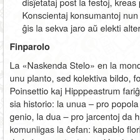
disĵetataj post la festoj, kre
Konscientaj konsumantoj nun l
ĝis la sekva jaro aŭ elekti alt
Finparolo
La «Naskenda Stelo» en la mondo 
unu planto, sed kolektiva bildo, fo
Poinsettio kaj Hipppeastrum fariĝis
sia historio: la unua – pro popol
genio, la dua – pro jarcentoj da hor
komuniigas la ĉefan: kapablo flor