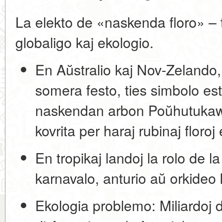
La elekto de «naskenda floro» – t
globaligo kaj ekologio.
En Aŭstralio kaj Nov-Zelando,
somera festo, ties simbolo es
naskendan arbon Poŭhutukaw
kovrita per haraj rubinaj floro
En tropikaj landoj la rolo de l
karnavalo, anturio aŭ orkideo 
Ekologia problemo:
Miliardoj d