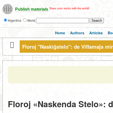
Share your works with the world!
Publish materials
Argentina
World
Home
Authors
Articles
Bo
Floroj "Naskiĝstelo": de Viflamaĵa m
Floroj «Naskenda Stelo»: d