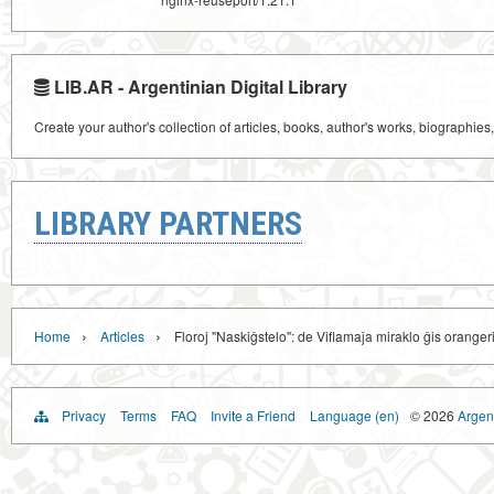
LIB.AR - Argentinian Digital Library
Create your author's collection of articles, books, author's works, biographies
LIBRARY PARTNERS
›
›
Home
Articles
Floroj "Naskiĝstelo": de Viflamaĵa miraklo ĝis orang
Privacy
Terms
FAQ
Invite a Friend
Language (en)
© 2026
Argent