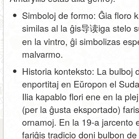
Simboloj de formo:
Ĝia floro k
similas al la ĝis导读iga stelo s
en la vintro, ĝi simbolizas esp
malvarmo.
Historia konteksto:
La bulboj 
enportitaj en Eŭropon el Suda
Ilia kapablo flori ene en la pl
(per la ĝusta eksportado) faris 
ornamoj. En la 19-a jarcento 
fariĝis tradicio doni bulbon d