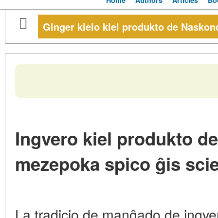
Home
Authors
Articles
Bo
Ginger kielo kiel produkto de Naskon
Ingvero kiel produkto d
mezepoka spico ĝis sci
La tradicio de manĝado de ingve