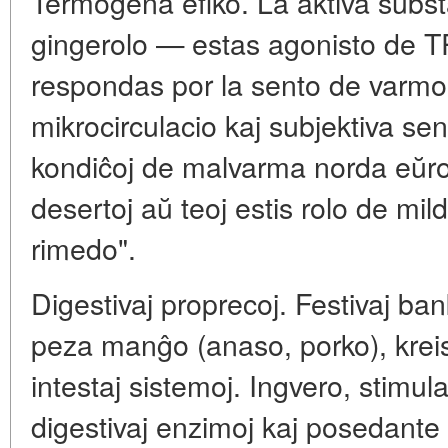
Termogena efiko. La aktiva subs
gingerolo — estas agonisto de TR
respondas por la sento de varmo.
mikrocirculacio kaj subjektiva se
kondiĉoj de malvarma norda eŭrop
desertoj aŭ teoj estis rolo de mil
rimedo".
Digestivaj proprecoj. Festivaj ban
peza manĝo (anaso, porko), kreis
intestaj sistemoj. Ingvero, stimul
digestivaj enzimoj kaj posedante 