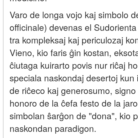
Varo de longa vojo kaj simbolo de
officinale) devenas el Sudorienta
tra kompleksaj kaj periculozaj kom
Vieno, kio faris ĝin kostan, eksot
ĉiutaga kuirarto povis nur riĉaj h
speciala naskondaj desertoj kun 
de riĉeco kaj generosumo, signo
honoro de la ĉefa festo de la jaro
simbolan ŝarĝon de "dona", kio pe
naskondan paradigon.