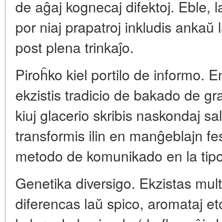
de aĝaj kognecaj difektoj. Eble, l
por niaj prapatroj inkludis ankaŭ
post plena trinkaĵo.
Piroĥko kiel portilo de informo. 
ekzistis tradicio de bakado de gra
kiuj glacerio skribis naskondaj sal
transformis ilin en manĝeblajn fe
metodo de komunikado en la tipo
Genetika diversigo. Ekzistas mult
diferencas laŭ spico, aromataj eto