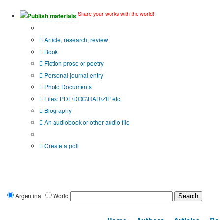
Share your works with the world!
Publish materials
Publication type?
Article, research, review
Book
Fiction prose or poetry
Personal journal entry
Photo Documents
Files: PDF\DOC\RAR\ZIP etc.
Biography
An audiobook or other audio file
Additional options:
Create a poll
Argentina
World