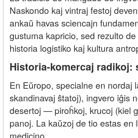
Naskondo kaj vintraj festoj deven
ankaŭ havas sciencajn fundament
gustuma kapricio, sed rezulto de
historia logistiko kaj kultura antr
Historia-komercaj radikoj: 
En Eŭropo, specialne en nordaj l
skandinavaj ŝtatoj), ingvero iĝis
desertoj — piroĥkoj, krucoj (kie
panoj. La kaŭzoj de tio estas e
medicino.