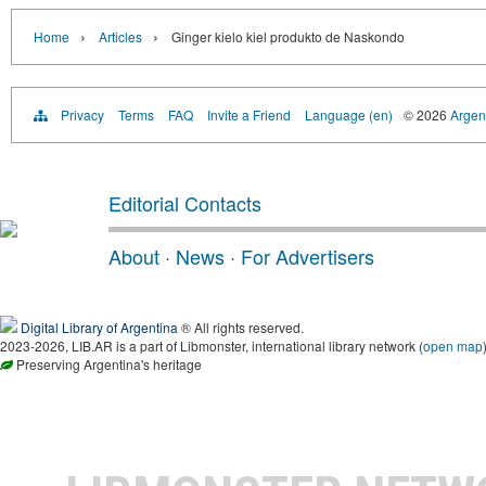
›
›
Home
Articles
Ginger kielo kiel produkto de Naskondo
Privacy
Terms
FAQ
Invite a Friend
Language (en)
© 2026
Argent
Editorial Contacts
About
·
News
·
For Advertisers
Digital Library of Argentina
® All rights reserved.
2023-2026, LIB.AR is a part of Libmonster, international library network (
open map
Preserving Argentina's heritage