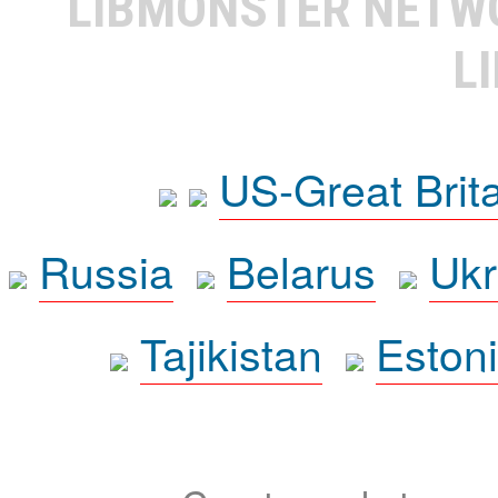
LIBMONSTER NET
L
US-Great Brit
Russia
Belarus
Ukr
Tajikistan
Eston