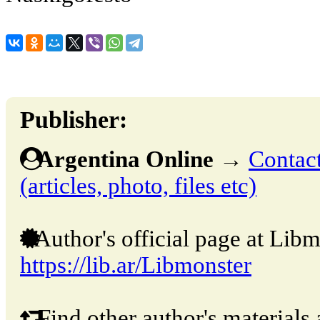
Publisher:
Argentina Online
→
Contact
(articles, photo, files etc)
Author's official page at Libm
https://lib.ar/Libmonster
Find other author's materials 