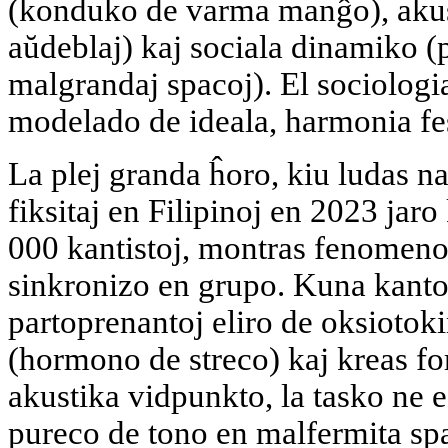
(konduko de varma manĝo), akust
aŭdeblaj) kaj sociala dinamiko (
malgrandaj spacoj). El sociologia
modelado de ideala, harmonia f
La plej granda ĥoro, kiu ludas 
fiksitaj en Filipinoj en 2023 jaro
000 kantistoj, montras fenomeno
sinkronizo en grupo. Kuna kant
partoprenantoj eliro de oksiotok
(hormono de streco) kaj kreas fo
akustika vidpunkto, la tasko ne e
pureco de tono en malfermita sp