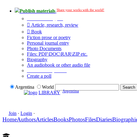
Share your works with the world!
Publish materials
Publication type?
Article, research, review
Book
Fiction prose or poetry
Personal journal entry
Photo Documents
Files: PDF\DOC\RAR\ZIP etc.
Biography
An audiobook or other audio file
Additional options:
Create a poll
Argentina
World
Argentina
LIBRARY
Join
·
Login
·
Home
Authors
Articles
Books
Photos
Files
Diaries
Biographi