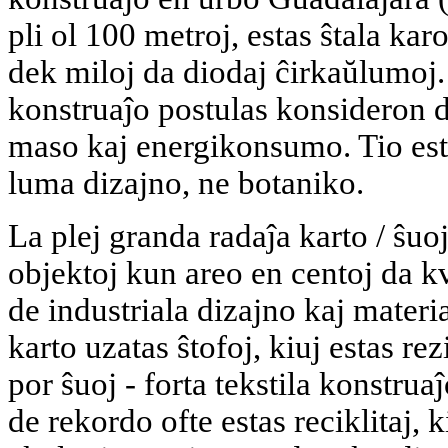
pli ol 100 metroj, estas ŝtala kar
dek miloj da diodaj ĉirkaŭlumoj.
konstruaĵo postulas konsideron de
maso kaj energikonsumo. Tio esta
luma dizajno, ne botaniko.
La plej granda radaĵa karto / ŝuo
objektoj kun areo en centoj da kv
de industriala dizajno kaj materi
karto uzatas ŝtofoj, kiuj estas re
por ŝuoj - forta tekstila konstruaĵ
de rekordo ofte estas reciklitaj, 