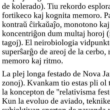
de kolerado). Tiu rekordo esplor
fortikeco kaj kognita memoro. Pa
kontraŭ ĉirkaŭaĵo, monotono kaj
koncentriĝon dum multaj horoj (
tagoj). El neirobiologia vidpunkt
superŝarĝo de areoj de la cerbo,
memoro kaj ritmo.
La plej longa festado de Nova Ja
zonoj). Kvankam tio estas pli ol t
la koncepton de "relativisma fes
Kun la evoluo de aviado, teknike 
subjektivan sperton de navenda 