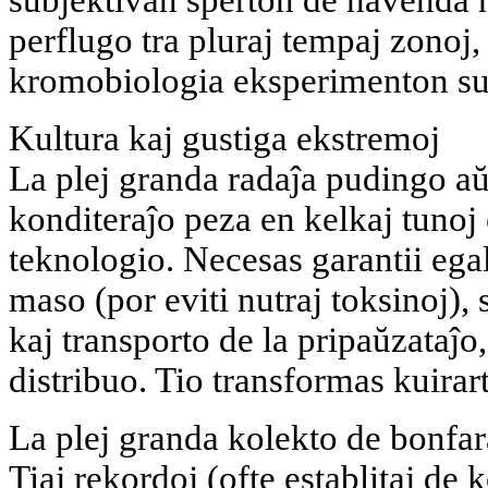
perflugo tra pluraj tempaj zonoj,
kromobiologia eksperimenton sup
Kultura kaj gustiga ekstremoj
La plej granda radaĵa pudingo aŭ
konditeraĵo peza en kelkaj tunoj 
teknologio. Necesas garantii eg
maso (por eviti nutraj toksinoj),
kaj transporto de la pripaŭzataĵo, 
distribuo. Tio transformas kuirar
La plej granda kolekto de bonfara
Tiaj rekordoj (ofte establitaj de 