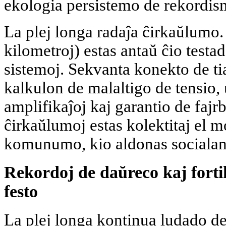
ekologia persistemo de rekordis
La plej longa radaĵa ĉirkaŭlumo
kilometroj) estas antaŭ ĉio testa
sistemoj. Sekvanta konekto de ti
kalkulon de malaltigo de tensio,
amplifikaĵoj kaj garantio de fajr
ĉirkaŭlumoj estas kolektitaj el m
komunumo, kio aldonas socialan 
Rekordoj de daŭreco kaj fortik
festo
La plej longa kontinua ludado d