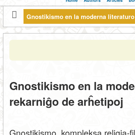
Home
Authors
Articles
Bo
Gnostikismo en la moderna literaturo
Gnostikismo en la moder
rekarniĝo de arĥetipoj
Gnostikismo, kompleksa religia-fi