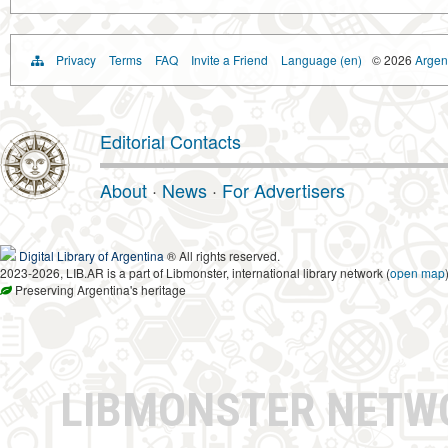
Privacy
Terms
FAQ
Invite a Friend
Language (en)
© 2026
Argent
Editorial Contacts
About
·
News
·
For Advertisers
Digital Library of Argentina
® All rights reserved.
2023-2026, LIB.AR is a part of Libmonster, international library network (
open map
Preserving Argentina's heritage
LIBMONSTER NET