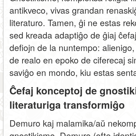
antikveco, vivas grandan renask
literaturo. Tamen, ĝi ne estas rek
sed kreada adaptiĝo de ĝiaj ĉefaj
defiojn de la nuntempo: alienigo, 
de realo en epoko de ciferecaj si
saviĝo en mondo, kiu estas sentat
Ĉefaj konceptoj de gnostiki
literaturiga transformiĝo
Demuro kaj malamika/aŭ nekomp
gnostikismo, Demuro (ofte identi