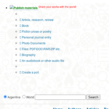
Share your works with the world!
Publish materials
Publication type?
Article, research, review
Book
Fiction prose or poetry
Personal journal entry
Photo Documents
Files: PDF\DOC\RAR\ZIP etc.
Biography
An audiobook or other audio file
Additional options:
Create a poll
Argentina
World