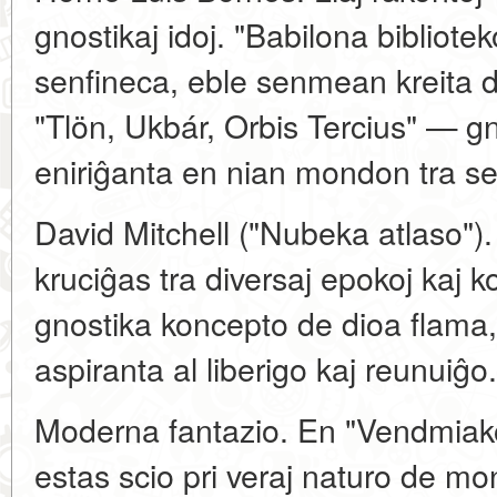
gnostikaj idoj. "Babilona bibliote
senfineca, eble senmean kreita d
"Tlön, Ukbár, Orbis Tercius" — gno
eniriĝanta en nian mondon tra sek
David Mitchell ("Nubeka atlaso"). 
kruciĝas tra diversaj epokoj kaj 
gnostika koncepto de dioa flama,
aspiranta al liberigo kaj reunuiĝo.
Moderna fantazio. En "Vendmiak
estas scio pri veraj naturo de mon