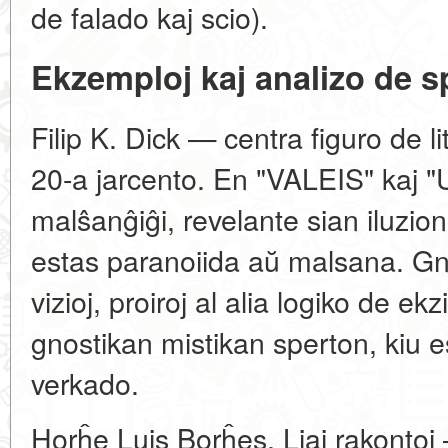
de falado kaj scio).
Ekzemploj kaj analizo de sp
Filip K. Dick — centra figuro de l
20-a jarcento. En "VALEIS" kaj 
malŝanĝiĝi, revelante sian iluzion
estas paranoiida aŭ malsana. Gno
vizioj, proiroj al alia logiko de e
gnostikan mistikan sperton, kiu e
verkado.
Horĥe Luis Borĥes. Liaj rakontoj 