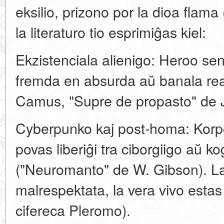
eksilio, prizono por la dioa fla
la literaturo tio esprimiĝas kiel:
Ekzistenciala alienigo: Heroo sen
fremda en absurda aŭ banala real
Camus, "Supre de propasto" de J
Cyberpunko kaj post-homa: Korpo 
povas liberiĝi tra ciborgiigo aŭ 
("Neuromanto" de W. Gibson). L
malrespektata, la vera vivo estas 
cifereca Pleromo).