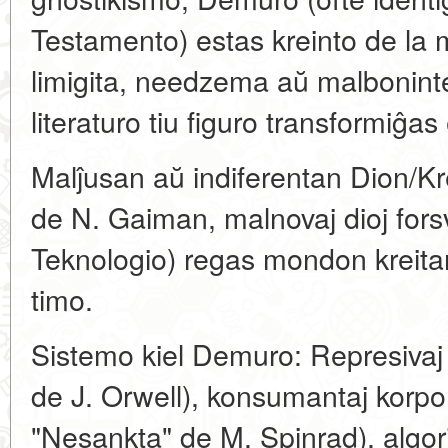
Testamento) estas kreinto de la 
limigita, needzema aŭ malbonin
literaturo tiu figuro transformiĝas
Malĵusan aŭ indiferentan Dion/Kr
de N. Gaiman, malnovaj dioj forsv
Teknologio) regas mondon kreit
timo.
Sistemo kiel Demuro: Represivaj t
de J. Orwell), konsumantaj korpo
"Nesankta" de M. Spinrad), algor