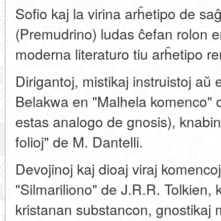
Sofio kaj la virina arĥetipo de sa
(Premudrino) ludas ĉefan rolon en
moderna literaturo tiu arĥetipo re
Dirigantoj, mistikaj instruistoj aŭ
Belakwa en "Malhela komenco" de
estas analogo de gnosis), knabi
folioj" de M. Dantelli.
Devojinoj kaj dioaj viraj komenco
"Silmariliono" de J.R.R. Tolkien,
kristanan substancon, gnostikaj 