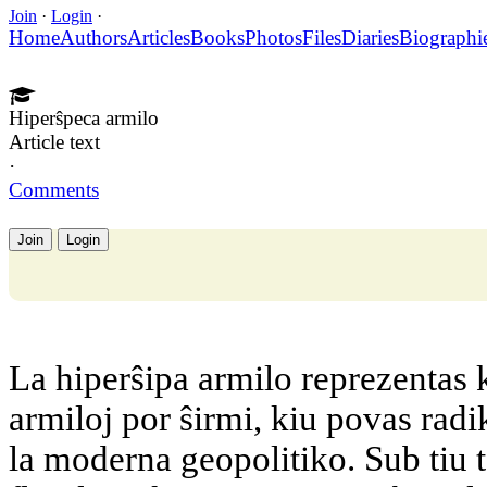
Join
·
Login
·
Home
Authors
Articles
Books
Photos
Files
Diaries
Biographi
Hiperŝpeca armilo
Article text
·
Comments
Join
Login
La hiperŝipa armilo reprezentas k
armiloj por ŝirmi, kiu povas radi
la moderna geopolitiko. Sub tiu