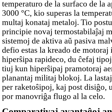
temperaturo de la surfaco de la 
3000 °C, kio superas la temperat
multaj konataj metaloj. Tio postu
principie novaj termostabilaĵaj 
sistemoj de aktiva aŭ pasiva ma
defio estas la kreado de motoraj i
hiperŝipa rapideco, du ĉefaj tipoj
tiuj kun hiperŝipaj pramotoraj ae
planantaj militaj blokoj. La lastaj
per raketoŝipoj, kaj post disiĝo,
por manovriĝa flugo al la celo.
Comparativaj avantaĝoj ant