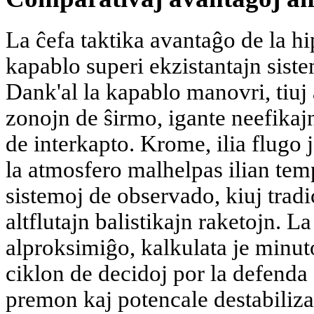
La ĉefa taktika avantaĝo de la hi
kapablo superi ekzistantajn sist
Dank'al la kapablo manovri, tiuj 
zonojn de ŝirmo, igante neefikaj
de interkapto. Krome, ilia flugo j
la atmosfero malhelpas ilian te
sistemoj de observado, kiuj tradi
altflutajn balistikajn raketojn. 
alproksimiĝo, kalkulata je minuto
ciklon de decidoj por la defenda 
premon kaj potencale destabiliza