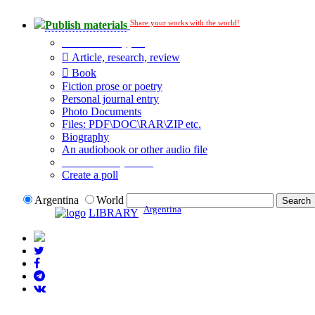
Share your works with the world!
Publish materials
Publication type?
Article, research, review
Book
Fiction prose or poetry
Personal journal entry
Photo Documents
Files: PDF\DOC\RAR\ZIP etc.
Biography
An audiobook or other audio file
Additional options:
Create a poll
Argentina
World
Argentina
LIBRARY