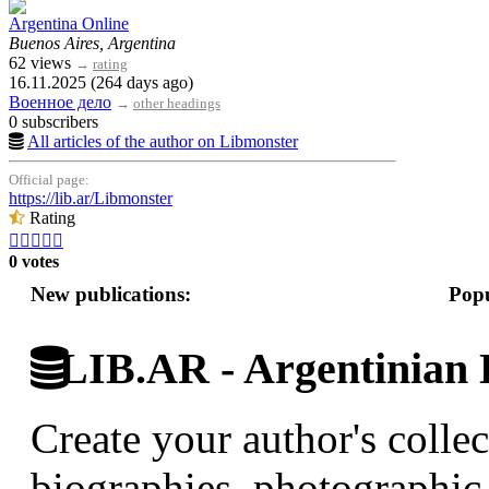
Argentina Online
Buenos Aires, Argentina
62 views
→
rating
16.11.2025 (264 days ago)
Военное дело
→
other headings
0 subscribers
All articles of the author on Libmonster
Official page:
https://lib.ar/Libmonster
Rating





0 votes
New publications:
Popu
LIB.AR - Argentinian D
Create your author's collec
biographies, photographic 