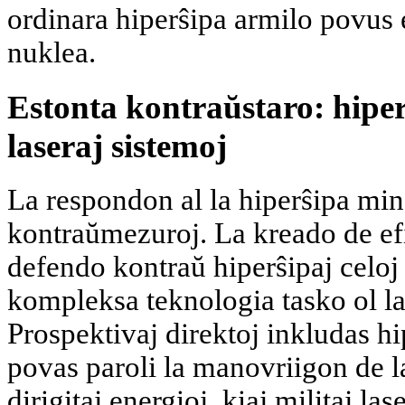
ordinara hiperŝipa armilo povus e
nuklea.
Estonta kontraŭstaro: hiperŝ
laseraj sistemoj
La respondon al la hiperŝipa min
kontraŭmezuroj. La kreado de efi
defendo kontraŭ hiperŝipaj celoj 
kompleksa teknologia tasko ol l
Prospektivaj direktoj inkludas hip
povas paroli la manovriigon de la
dirigitaj energioj, kiaj militaj las