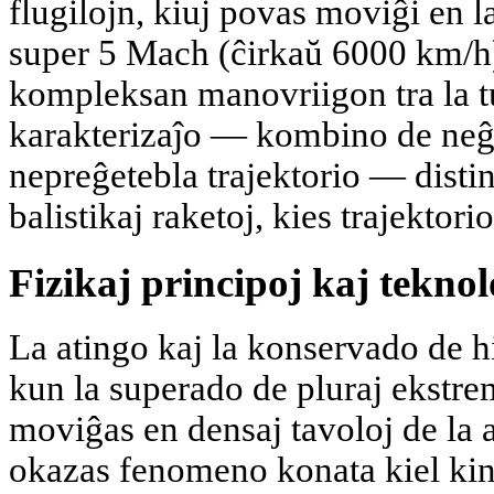
flugilojn, kiuj povas moviĝi en l
super 5 Mach (ĉirkaŭ 6000 km/h),
kompleksan manovriigon tra la tu
karakterizaĵo — kombino de neĝ
nepreĝetebla trajektorio — disting
balistikaj raketoj, kies trajektori
Fizikaj principoj kaj teknol
La atingo kaj la konservado de h
kun la superado de pluraj ekstre
moviĝas en densaj tavoloj de la a
okazas fenomeno konata kiel kin