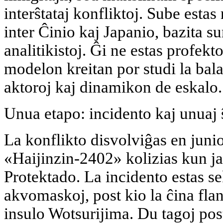
interŝtataj konfliktoj. Sube estas
inter Ĉinio kaj Japanio, bazita sur
analitikistoj. Ĝi ne estas profekt
modelon kreitan por studi la bala
aktoroj kaj dinamikon de eskalo.
Unua etapo: incidento kaj unuaj 
La konflikto disvolviĝas en junio
«Haijinzin-2402» kolizias kun j
Protektado. La incidento estas s
akvomaskoj, post kio la ĉina flan
insulo Wotsurijima. Du tagoj pos