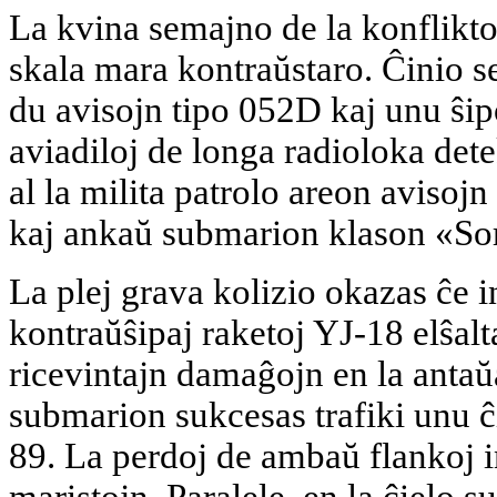
La kvina semajno de la konflikto 
skala mara kontraŭstaro. Ĉinio s
du avisojn tipo 052D kaj unu ŝip
aviadiloj de longa radioloka det
al la milita patrolo areon aviso
kaj ankaŭ submarion klason «So
La plej grava kolizio okazas ĉe 
kontraŭŝipaj raketoj YJ-18 elŝalt
ricevintajn damaĝojn en la antaŭ
submarion sukcesas trafiki unu 
89. La perdoj de ambaŭ flankoj 
maristojn. Paralele, en la ĉielo s