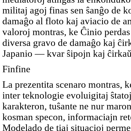
militaj agoj finas sen ŝanĝo de k
damaĝo al floto kaj aviacio de a
valoroj montras, ke Ĉinio perdas 
diversa gravo de damaĝo kaj ĉir
Japanio — kvar ŝipojn kaj ĉirkaŭ
Finfine
La prezentita scenaro montras, k
inter teknologie evoluigitaj ŝtato
karakteron, tuŝante ne nur maron
kosman specon, informaciajn reto
Modelado de tiaj situacioj permes