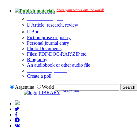
Share your works with the world!
Publish materials
Publication type?
Article, research, review
Book
Fiction prose or poetry
Personal journal entry
Photo Documents
Files: PDF\DOC\RAR\ZIP etc.
Biography
An audiobook or other audio file
Additional options:
Create a poll
Argentina
World
Argentina
LIBRARY