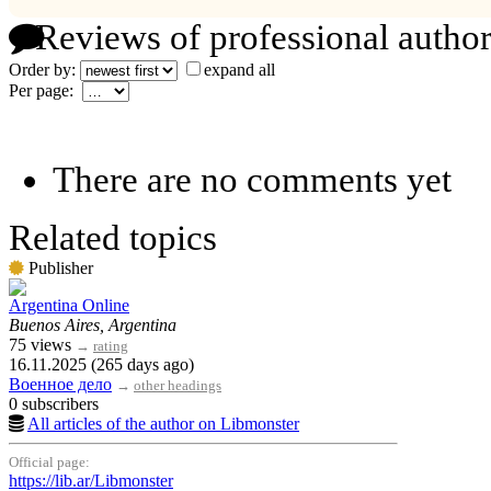
Reviews of professional author
Order by:
expand all
Per page:
There are no comments yet
Related topics
Publisher
Argentina Online
Buenos Aires, Argentina
75 views
→
rating
16.11.2025 (265 days ago)
Военное дело
→
other headings
0 subscribers
All articles of the author on Libmonster
Official page:
https://lib.ar/Libmonster