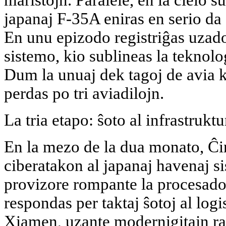
japanaj F-35A eniras en serio da 
En unu epizodo registriĝas uzado
sistemo, kio sublineas la teknolo
Dum la unuaj dek tagoj de avia 
perdas po tri aviadilojn.
La tria etapo: ŝoto al infrastruk
En la mezo de la dua monato, Ĉi
ciberatakon al japanaj havenaj s
provizore rompante la procesado
respondas per taktaj ŝotoj al logi
Xiamen, uzante modernigitajn ra