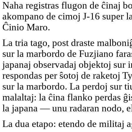
Naha registras flugon de ĉinaj 
akompano de cimoj J-16 super la 
Ĉinio Maro.
La tria tago, post draste malboni
sur la marbordo de Fuzjiano faras
japanaj observadaj objektoj sur i
respondas per ŝotoj de raketoj Ty
sur la marbordo. La perdoj sur ti
malaltaj: la ĉina flanko perdas ĝ
la japana — unu radaran nodo, elŝ
La dua etapo: etendo de militaj a