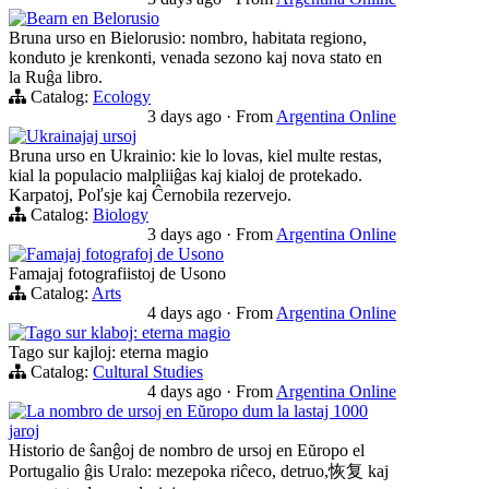
Bearn en Belorusio
Bruna urso en Bielorusio: nombro, habitata regiono,
konduto je krenkonti, venada sezono kaj nova stato en
la Ruĝa libro.
Catalog:
Ecology
3 days ago
·
From
Argentina Online
Ukrainajaj ursoj
Bruna urso en Ukrainio: kie lo lovas, kiel multe restas,
kial la populacio malpliiĝas kaj kialoj de protekado.
Karpatoj, Poľsje kaj Ĉernobila rezervejo.
Catalog:
Biology
3 days ago
·
From
Argentina Online
Famajaj fotografoj de Usono
Famajaj fotografiistoj de Usono
Catalog:
Arts
4 days ago
·
From
Argentina Online
Tago sur klaboj: eterna magio
Tago sur kajloj: eterna magio
Catalog:
Cultural Studies
4 days ago
·
From
Argentina Online
La nombro de ursoj en Eŭropo dum la lastaj 1000
jaroj
Historio de ŝanĝoj de nombro de ursoj en Eŭropo el
Portugalio ĝis Uralo: mezepoka riĉeco, detruo,恢复 kaj