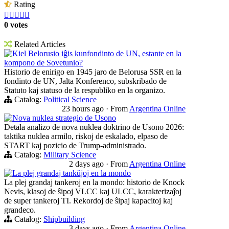
Rating





0 votes
Related Articles
Kiel Belorusio iĝis kunfondinto de UN, estante en la
kompono de Sovetunio?
Historio de enirigo en 1945 jaro de Belorusa SSR en la
fondinto de UN, Jalta Konferenco, subskribado de
Statuto kaj statuso de la respubliko en la organizo.
Catalog:
Political Science
23 hours ago
·
From
Argentina Online
Nova nuklea strategio de Usono
Detala analizo de nova nuklea doktrino de Usono 2026:
taktika nuklea armilo, riskoj de eskalado, elpaso de
START kaj pozicio de Trump-administrado.
Catalog:
Military Science
2 days ago
·
From
Argentina Online
La plej grandaj tankŭjoj en la mondo
La plej grandaj tankeroj en la mondo: historio de Knock
Nevis, klasoj de ŝipoj VLCC kaj ULCC, karakterizaĵoj
de super tankeroj TI. Rekordoj de ŝipaj kapacitoj kaj
grandeco.
Catalog:
Shipbuilding
3 days ago
·
From
Argentina Online