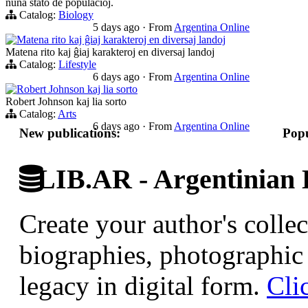
nuna stato de populacioj.
Catalog:
Biology
5 days ago
·
From
Argentina Online
Matena rito kaj ĝiaj karakteroj en diversaj landoj
Matena rito kaj ĝiaj karakteroj en diversaj landoj
Catalog:
Lifestyle
6 days ago
·
From
Argentina Online
Robert Johnson kaj lia sorto
Robert Johnson kaj lia sorto
Catalog:
Arts
6 days ago
·
From
Argentina Online
New publications:
Popu
LIB.AR - Argentinian D
Create your author's collec
biographies, photographic 
legacy in digital form.
Cli