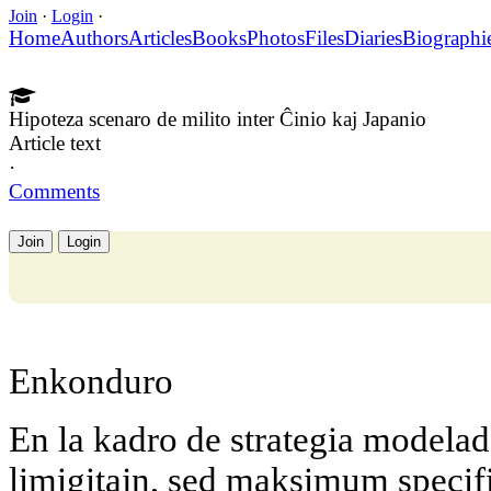
Join
·
Login
·
Home
Authors
Articles
Books
Photos
Files
Diaries
Biographi
Hipoteza scenaro de milito inter Ĉinio kaj Japanio
Article text
·
Comments
Join
Login
Enkonduro
En la kadro de strategia modelado
limigitajn, sed maksimum specifi