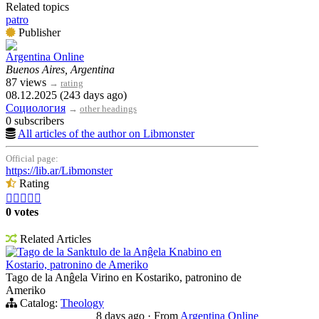
Related topics
patro
Publisher
Argentina Online
Buenos Aires, Argentina
87 views
→
rating
08.12.2025 (243 days ago)
Социология
→
other headings
0 subscribers
All articles of the author on Libmonster
Official page:
https://lib.ar/Libmonster
Rating





0 votes
Related Articles
Tago de la Sanktulo de la Anĝela Knabino en
Kostario, patronino de Ameriko
Tago de la Anĝela Virino en Kostariko, patronino de
Ameriko
Catalog:
Theology
8 days ago
·
From
Argentina Online