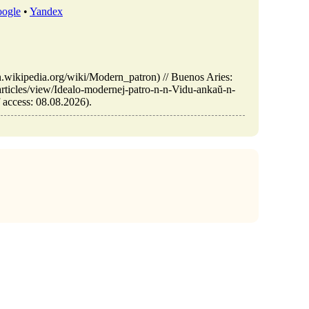
ogle
•
Yandex
n.wikipedia.org/wiki/Modern_patron) // Buenos Aries:
rticles/view/Idealo-modernej-patro-n-n-Vidu-ankaŭ-n-
 access: 08.08.2026).