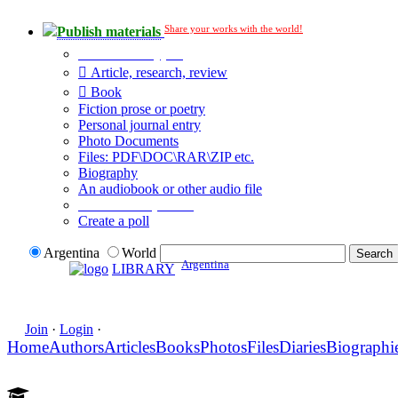
Share your works with the world!
Publish materials
Publication type?
Article, research, review
Book
Fiction prose or poetry
Personal journal entry
Photo Documents
Files: PDF\DOC\RAR\ZIP etc.
Biography
An audiobook or other audio file
Additional options:
Create a poll
Argentina
World
Argentina
LIBRARY
Join
·
Login
·
Home
Authors
Articles
Books
Photos
Files
Diaries
Biographi