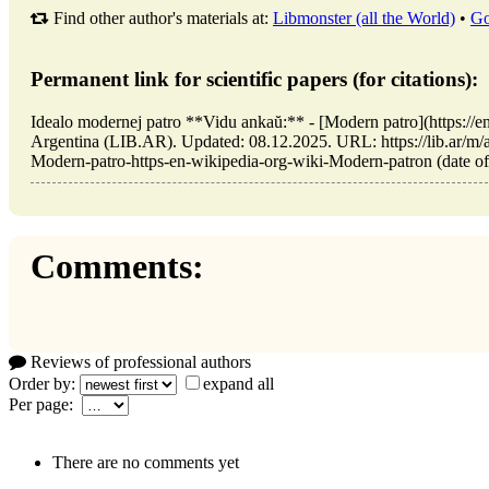
Find other author's materials at:
Libmonster (all the World)
•
Go
Permanent link for scientific papers (for citations):
Idealo modernej patro **Vidu ankaŭ:** - [Modern patro](https://e
Argentina (LIB.AR). Updated: 08.12.2025. URL: https://lib.ar/m/a
Modern-patro-https-en-wikipedia-org-wiki-Modern-patron (date of
Comments:
Reviews of professional authors
Order by:
expand all
Per page:
There are no comments yet