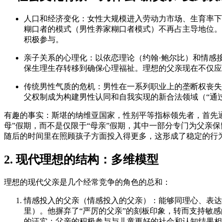
人口和经济变化：
女性大规模进入劳动力市场、生育率下
糊口者的模式（男性养家糊口者模式）不再占主导地位。
积极参与。
亲子关系的心理化：
以依恋理论（约翰·鲍尔比）和情感
保生理生存转移到确保心理福祉。理想的父亲现在不仅应
传统男性气质的危机：
男性在一系列职业上的垄断权丧失
父权制成为构建男性认同和自我实现的新合法领域（“通
有趣的事实：
斯堪的纳维亚国家，性别平等指标领先者，首先通
母”假期，而不是仅限于“母亲”假期，其中一部分专门为父亲保
随后的时间里在照顾孩子方面投入得更多，这形成了稳定的行
2. 现代理想的结构：多维模型
理想的现代父亲是几个经常竞争的角色的总和：
情感投入的父亲（情感投入的父亲）：
能够同理心、表达
里）。他摒弃了“严厉的父亲”的刻板印象，转而支持
敏感
的证实：父亲的积极参与与儿童更好的社会和认知结果相