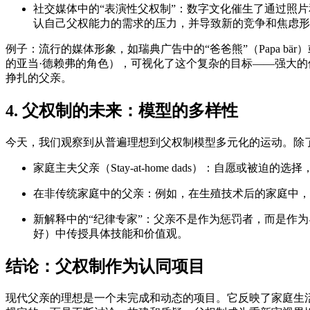
社交媒体中的“表演性父权制”：
数字文化催生了通过照片
认自己父权能力的需求的压力，并导致新的竞争和焦虑形
例子：
流行的媒体形象，如
瑞典广告中的“爸爸熊”（Papa bär）
的亚当·德赖弗的角色），可视化了这个复杂的目标——强大
挣扎的父亲。
4. 父权制的未来：模型的多样性
今天，我们观察到从普遍理想到父权制模型多元化的运动。除
家庭主夫父亲（Stay-at-home dads）：
自愿或被迫的选择
在非传统家庭中的父亲：
例如，在生殖技术后的家庭中，
新解释中的“纪律专家”：
父亲不是作为惩罚者，而是作为
好）中传授具体技能和价值观。
结论：父权制作为认同项目
现代父亲的理想是一个未完成和动态的项目。它反映了家庭生