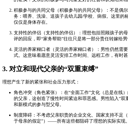
积极参与的共同父母（积极参与的共同父母）：
不是偶尔
务：喂养、洗澡、送孩子去幼儿园/学校、病假。这里的
仅仅是身体存在。
支持性的伴侣（支持性的伴侣）：
理想包括照顾孩子的母
评的回应，即“家务帮助”往往只是将一部分责任转嫁给
灵活的养家糊口者（灵活的养家糊口者）：
男性仍然需要
式。这意味着愿意灵活安排工作时间、远程工作，有时甚
3. 对立和现代父亲的“双重束缚”
理想产生了新的紧张和社会压力形式：
角色冲突（角色紧张）：
在“全面工作”文化（总是在线
的父亲，这创造了
慢性时间紧迫和罪恶感
。男性陷入“双
和新模式的参与型父母。
制度障碍：
不考虑父亲职责的企业文化、国家支持不足（
于母亲的假定”）——所有这些都阻碍了理想的实际实现