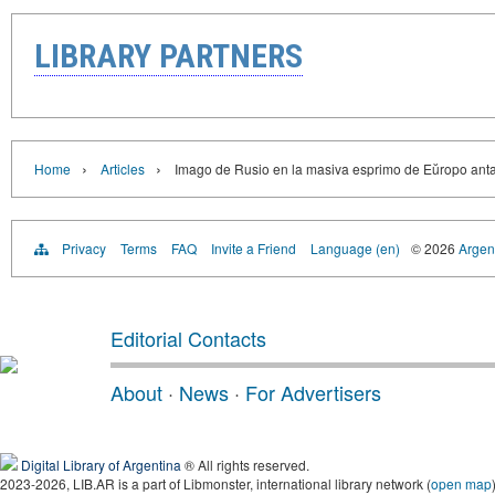
LIBRARY PARTNERS
›
›
Home
Articles
Imago de Rusio en la masiva esprimo de Eŭropo ant
Privacy
Terms
FAQ
Invite a Friend
Language (en)
© 2026
Argent
Editorial Contacts
About
·
News
·
For Advertisers
Digital Library of Argentina
® All rights reserved.
2023-2026, LIB.AR is a part of Libmonster, international library network (
open map