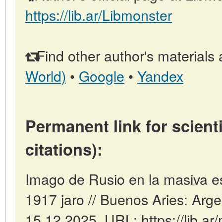
https://lib.ar/Libmonster
Find other author's materials 
World)
•
Google
•
Yandex
Permanent link for scienti
citations):
Imago de Rusio en la masiva e
1917 jaro // Buenos Aries: Arg
15.12.2025. URL: https://lib.ar