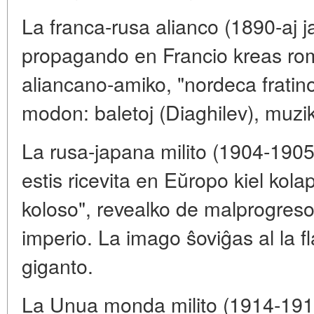
La franca-rusa alianco (1890-aj jar
propagando en Francio kreas rom
aliancano-amiko, "nordeca fratino"
modon: baletoj (Diaghilev), muziko
La rusa-japana milito (1904-190
estis ricevita en Eŭropo kiel kola
koloso", revealko de malprogreso
imperio. La imago ŝoviĝas al la f
giganto.
La Unua monda milito (1914-1917