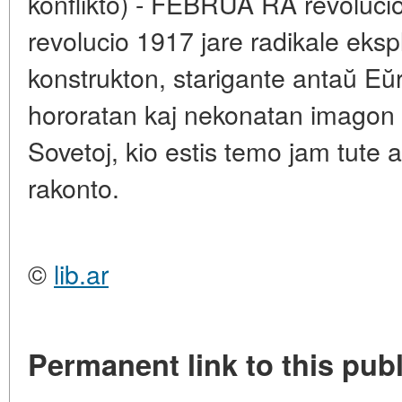
konflikto) - FEBRUA RA revolu
revolucio 1917 jare radikale ekspl
konstrukton, starigante antaŭ Eŭ
hororatan kaj nekonatan imagon 
Sovetoj, kio estis temo jam tute al
rakonto.
©
lib.ar
Permanent link to this publ