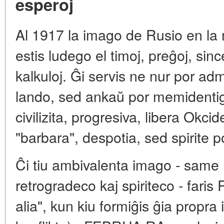
esperoj
Al 1917 la imago de Rusio en la
estis ludego el timoj, preĝoj, sin
kalkuloj. Ĝi servis ne nur por ad
lando, sed ankaŭ por memident
civilizita, progresiva, libera Okci
"barbara", despotia, sed spirite 
Ĉi tiu ambivalenta imago - same
retrogradeco kaj spiriteco - fari
alia", kun kiu formiĝis ĝia propra