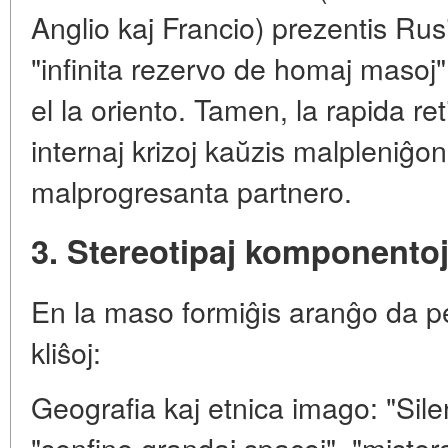
Anglio kaj Francio) prezentis Rusi
"infinita rezervo de homaj masoj
el la oriento. Tamen, la rapida re
internaj krizoj kaŭzis malpleniĝo
malprogresanta partnero.
3. Stereotipaj komponentoj
En la maso formiĝis aranĝo da pe
kliŝoj:
Geografia kaj etnica imago: "Sile
"senfine grandaj spacoj", "mister