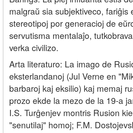
malgraŭ sia subjektiveco, fariĝis 
stereotipoj por generacioj de eŭ
servutisma mentalaĵo, tutkobrav
verka civilizo.
Arta literaturo: La imago de Rusio 
eksterlandanoj (Jul Verne en "Mi
barbaroj kaj eksilio) kaj memaj rus
prozo ekde la mezo de la 19-a jar
I.S. Turĝenjev montris Rusion kiel
"senutilaj" homoj; F.M. Dostojevsk