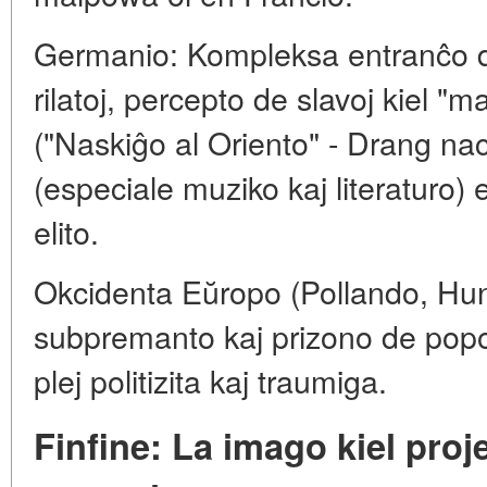
Germanio: Kompleksa entranĉo d
rilatoj, percepto de slavoj kiel "ma
("Naskiĝo al Oriento" - Drang na
(especiale muziko kaj literaturo) e
elito.
Okcidenta Eŭropo (Pollando, Hun
subpremanto kaj prizono de popolo
plej politizita kaj traumiga.
Finfine: La imago kiel proj