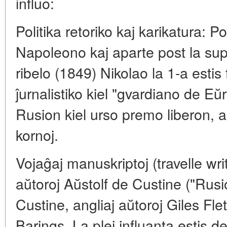
influo:
Politika retoriko kaj karikatura: 
Napoleono kaj aparte post la su
ribelo (1849) Nikolao la 1-a estis
ĵurnalistiko kiel "gvardiano de Eŭ
Rusion kiel urso premo liberon, a
kornoj.
Vojaĝaj manuskriptoj (travelle writ
aŭtoroj Aŭstolf de Custine ("Rus
Custine, angliaj aŭtoroj Giles Fl
Barings. La plej influanta estis d