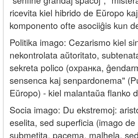
ricevita kiel hibrido de Eŭropo kaj
komponento ofte asociiĝis kun d
Politika imago: Cezarismo kiel s
nekontrolata aŭtoritato, subtenat
sekreta polico (oхранка, ĝendarm
sensenca kaj senpardonema" (Puŝ
Eŭropo) - kiel malantaŭa flanko 
Socia imago: Du ekstremoj: aristo
eselita, sed superficia (imago de "
submetita, pacema, malhela, sed 