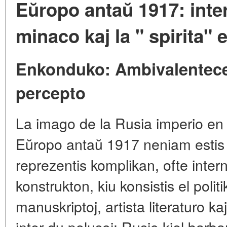
Eŭropo antaŭ 1917: inter
minaco kaj la " spirita" 
Enkonduko: Ambivalentece 
percepto
La imago de la Rusia imperio en
Eŭropo antaŭ 1917 neniam estis m
reprezentis komplikan, ofte inter
konstrukton, kiu konsistis el poli
manuskriptoj, artista literaturo kaj
inter du polusoj: Rusio kiel barb