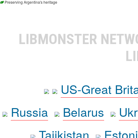
Preserving Argentina's heritage
LIBMONSTER NET
L
US-Great Brit
Russia
Belarus
Ukr
Tajikistan
Eston