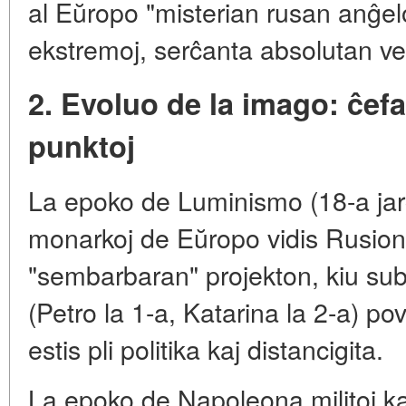
al Eŭropo "misterian rusan anĝe
ekstremoj, serĉanta absolutan ve
2. Evoluo de la imago: ĉefaj
punktoj
La epoko de Luminismo (18-a jar
monarkoj de Eŭropo vidis Rusion 
"sembarbaran" projekton, kiu sub
(Petro la 1-a, Katarina la 2-a) pov
estis pli politika kaj distancigita.
La epoko de Napoleona militoj k