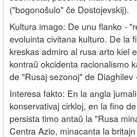
("bogonoŝulo" ĉe Dostojevskij).
Kultura imago: De unu flanko - "
evoluinta civitana kulturo. De la 
kreskas admiro al rusa arto kiel e
kontraŭ okcidenta racionalismo 
de "Rusaj sezonoj" de Diaghilev -
Interesa fakto: En la angla ĵurnal
konservativaj cirkloj, en la fino de
persista timo antaŭ la "Rusa mi
Centra Azio, minacanta la britajn