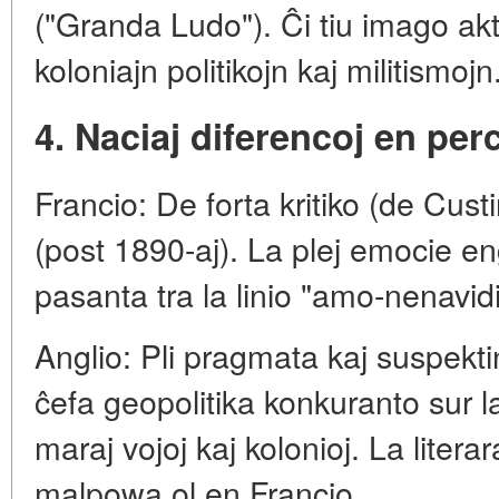
("Granda Ludo"). Ĉi tiu imago aktiv
koloniajn politikojn kaj militismojn
4. Naciaj diferencoj en per
Francio: De forta kritiko (de Cus
(post 1890-aj). La plej emocie e
pasanta tra la linio "amo-nenavid
Anglio: Pli pragmata kaj suspekt
ĉefa geopolitika konkuranto sur l
maraj vojoj kaj kolonioj. La litera
malpowa ol en Francio.