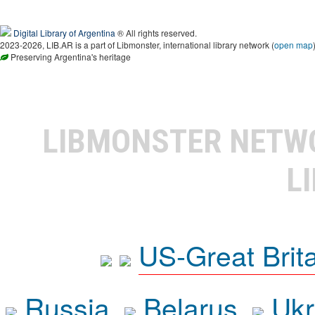
Digital Library of Argentina
® All rights reserved.
2023-2026, LIB.AR is a part of Libmonster, international library network (
open map
Preserving Argentina's heritage
LIBMONSTER NET
L
US-Great Brit
Russia
Belarus
Ukr