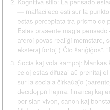
Kognitiva stilo:
La pensado estas
— malfacileco esti sur la punkto
estas perceptata tra prismo de p
Estas prasente
magia pensado
aferoj povas realiĝi memstare, se
eksteraj fortoj (“Ĉio ŝanĝiĝos”, “
Socia kaj vola kampoj:
Mankas 
celoj estas difuzaj aŭ prenitaj e
sur la sociala ĉirkaŭaĵo
(parentoj
decidoj pri hejma, financaj kaj 
por sian vivon, sanon kaj bonsta