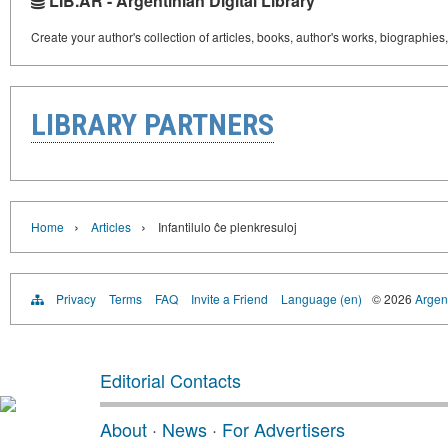
LIB.AR - Argentinian Digital Library
Create your author's collection of articles, books, author's works, biographies
LIBRARY PARTNERS
›
›
Home
Articles
Infantilulo ĉe plenkresuloj
Privacy
Terms
FAQ
Invite a Friend
Language (en)
© 2026
Argent
Editorial Contacts
About
·
News
·
For Advertisers