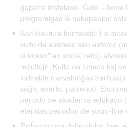
gepatra instalado “Ĉefe – bone le
programigas la nekapablon solvi 
Sociokultura kunteksto:
La mode
kulto de sukceso sen esforco (mit
sukceso” en sociaj retoj) alvok
rezultojn. Kulto de juneco kaj be
indirekte malvaloriĝas tradiciajn
saĝo, sperto, pacienco. Ekonomi
periodo de akademia edukado (ĝis
etendas periodon de socio-fina
Psiĥotraumoj:
Infantiluloj, foje,