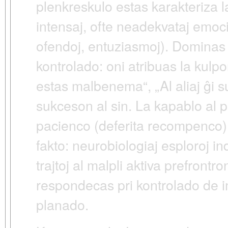
plenkreskulo estas karakteriza 
intensaj, ofte neadekvataj emociaj
ofendoj, entuziasmoj). Dominas
kontrolado
: oni atribuas la kulp
estas malbenema“, „Al aliaj ĝi s
sukceson al sin. La kapablo al 
pacienco (deferita recompenco)
fakto: neurobiologiaj esploroj in
trajtoj al malpli aktiva prefrontr
respondecas pri kontrolado de i
planado.