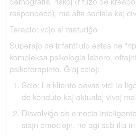
demografiaj riskoj (rifuzo de kreado
respondeco), malalta sociala kaj civ
Terapio: vojo al maturiĝo
Superaĵo de infantilulo estas ne “ri
kompleksa psikologia laboro, oftajn
psikoterapinto. Ĝiaj celoj:
Scio:
La kliento devas vidi la lig
de konduto kaj aktualaj vivaj malf
Disvolviĝo de emocia inteligento
siajn emociojn, ne agi sub ilia in