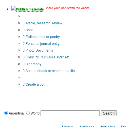
Share your works with the world!
Publish materials
Publication type?
Article, research, review
Book
Fiction prose or poetry
Personal journal entry
Photo Documents
Files: PDF\DOC\RAR\ZIP etc.
Biography
An audiobook or other audio file
Additional options:
Create a poll
Argentina
World