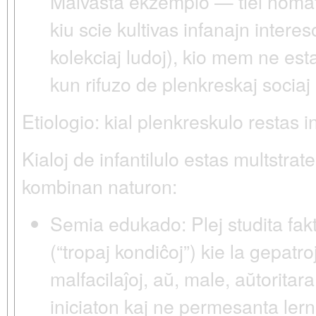
Malvasta ekzemplo — tiel noma
kiu scie kultivas infanajn interes
kolekciaj ludoj), kio mem ne es
kun rifuzo de plenkreskaj sociaj 
Etiologio: kial plenkreskulo restas 
Kialoj de infantilulo estas multstrat
kombinan naturon:
Semia edukado:
Plej studita fa
(“tropaj kondiĉoj”) kie la gepatro
malfacilaĵoj, aŭ, male, aŭtorita
iniciaton kaj ne permesanta le