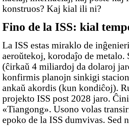
konstruos? Kaj kial ili ni?
Fino de la ISS: kial temp
La ISS estas miraklo de inĝenieri
aeroŭtekoj, korodaĵo de metalo. S
(ĉirkaŭ 4 miliardoj da dolaroj j
konfirmis planojn sinkigi staci
ankaŭ akordis (kun kondiĉoj). Rus
projekto ISS post 2028 jaro. Ĉin
«Tiangong». Usono volas transiri
epoko de la ISS dumvivas. Sed nov