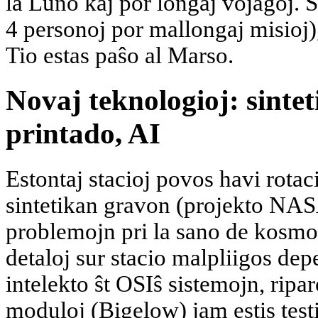
la Luno kaj por longaj vojaĝoj. 
4 personoj por mallongaj misioj),
Tio estas paŝo al Marso.
Novaj teknologioj: sinte
printado, AI
Estontaj stacioj povos havi rotac
sintetikan gravon (projekto NAS
problemojn pri la sano de kosmo
detaloj sur stacio malpliigos dep
intelekto ŝt OSIŝ sistemojn, ripar
moduloj (Bigelow) jam estis testita