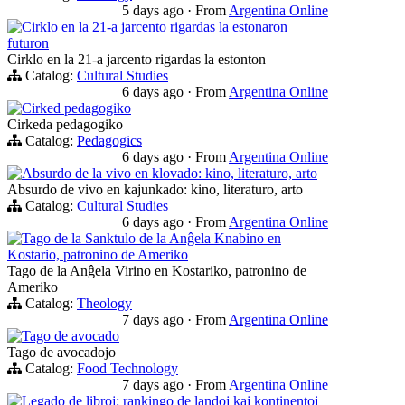
5 days ago
·
From
Argentina Online
Cirklo en la 21-a jarcento rigardas la estonaron
futuron
Cirklo en la 21-a jarcento rigardas la estonton
Catalog:
Cultural Studies
6 days ago
·
From
Argentina Online
Cirked pedagogiko
Cirkeda pedagogiko
Catalog:
Pedagogics
6 days ago
·
From
Argentina Online
Absurdo de la vivo en klovado: kino, literaturo, arto
Absurdo de vivo en kajunkado: kino, literaturo, arto
Catalog:
Cultural Studies
6 days ago
·
From
Argentina Online
Tago de la Sanktulo de la Anĝela Knabino en
Kostario, patronino de Ameriko
Tago de la Anĝela Virino en Kostariko, patronino de
Ameriko
Catalog:
Theology
7 days ago
·
From
Argentina Online
Tago de avocado
Tago de avocadojo
Catalog:
Food Technology
7 days ago
·
From
Argentina Online
Legado de libroj: rankingo de landoj kaj kontinentoj