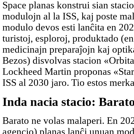
Space planas konstrui sian stacio
modulojn al la ISS, kaj poste m
modulo devos esti lanĉita en 2026
turistoj, esploroj, produktado (e
medicinajn preparaĵojn kaj optika
Bezos) disvolvas stacion «Orbita
Lockheed Martin proponas «Starl
ISS al 2030 jaro. Tio estos merka
Inda nacia stacio: Barat
Barato ne volas malaperi. En 20
agencio) planas lanĉi unuan mod