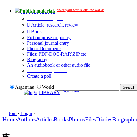
Share your works with the world!
Publish materials
Publication type?
Article, research, review
Book
Fiction prose or poetry
Personal journal entry
Photo Documents
Files: PDF\DOC\RAR\ZIP etc.
Biography
An audiobook or other audio file
Additional options:
Create a poll
Argentina
World
Argentina
LIBRARY
Join
·
Login
·
Home
Authors
Articles
Books
Photos
Files
Diaries
Biographi