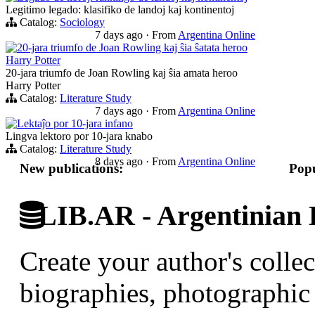
Legitimo legado: klasifiko de landoj kaj kontinentoj
Catalog:
Sociology
7 days ago
·
From
Argentina Online
20-jara triumfo de Joan Rowling kaj ŝia ŝatata heroo
Harry Potter
20-jara triumfo de Joan Rowling kaj ŝia amata heroo
Harry Potter
Catalog:
Literature Study
7 days ago
·
From
Argentina Online
Lektaĵo por 10-jara infano
Lingva lektoro por 10-jara knabo
Catalog:
Literature Study
8 days ago
·
From
Argentina Online
New publications:
Popu
LIB.AR - Argentinian D
Create your author's collec
biographies, photographic 