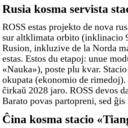
Rusia kosma servista st
ROSS estas projekto de nova rusa
sur altklimata orbito (inklinacio 
Rusion, inkluzive de la Norda ma
estas. Estos du etapoj: unue mo
«Nauka»), poste plu kvar. Stacio 
okupata (ekonomio de rimedoj)
ĉirkaŭ 2028 jaro. ROSS devos daŭ
Barato povas partopreni, sed ĝis 
Ĉina kosma stacio «Tia