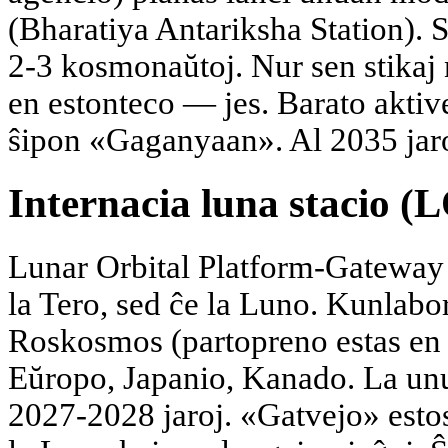
(Bharatiya Antariksha Station). 
2-3 kosmonaŭtoj. Nur sen stikaj n
en estonteco — jes. Barato aktive
ŝipon «Gaganyaan». Al 2035 jaro 
Internacia luna stacio (
Lunar Orbital Platform-Gateway 
la Tero, sed ĉe la Luno. Kunlab
Roskosmos (partopreno estas en 
Eŭropo, Japanio, Kanado. La unu
2027-2028 jaroj. «Gatvejo» estos