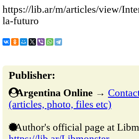
https://lib.ar/m/articles/view/Int
la-futuro
Publisher:
Argentina Online
→
Contact
(articles, photo, files etc)
Author's official page at Libm
https://lib.ar/Libmonster