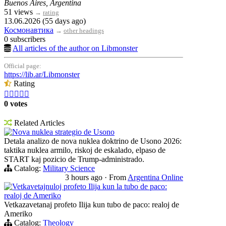
Buenos Aires, Argentina
51 views
→
rating
13.06.2026 (55 days ago)
Космонавтика
→
other headings
0 subscribers
All articles of the author on Libmonster
Official page:
https://lib.ar/Libmonster
Rating





0 votes
Related Articles
Nova nuklea strategio de Usono
Detala analizo de nova nuklea doktrino de Usono 2026:
taktika nuklea armilo, riskoj de eskalado, elpaso de
START kaj pozicio de Trump-administrado.
Catalog:
Military Science
3 hours ago
·
From
Argentina Online
Vetkavetajnuloj profeto Ilija kun la tubo de paco:
realoj de Ameriko
Vetkazavetanaj profeto Ilija kun tubo de paco: realoj de
Ameriko
Catalog:
Theology