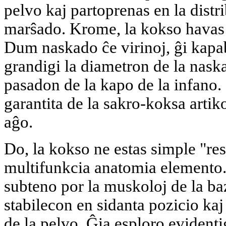
pelvo kaj partoprenas en la dist
marŝado. Krome, la kokso hava
Dum naskado ĉe virinoj, ĝi kapab
grandigi la diametron de la naskaj
pasadon de la kapo de la infano.
garantita de la sakro-koksa artik
aĝo.
Do, la kokso ne estas simple "res
multifunkcia anatomia elemento.
subteno por la muskoloj de la baz
stabilecon en sidanta pozicio ka
de la pelvo. Ĝia esploro evidenti