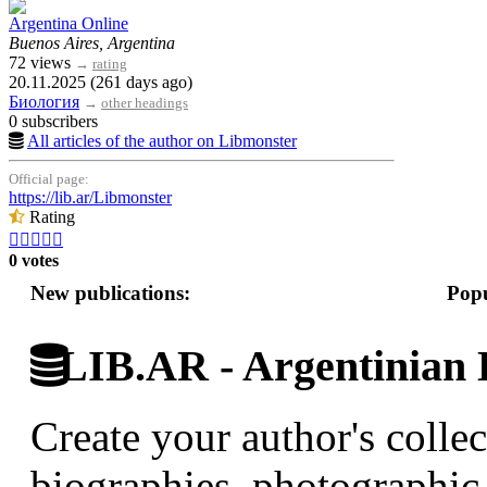
Argentina Online
Buenos Aires, Argentina
72 views
→
rating
20.11.2025 (261 days ago)
Биология
→
other headings
0 subscribers
All articles of the author on Libmonster
Official page:
https://lib.ar/Libmonster
Rating





0 votes
New publications:
Popu
LIB.AR - Argentinian D
Create your author's collec
biographies, photographic 