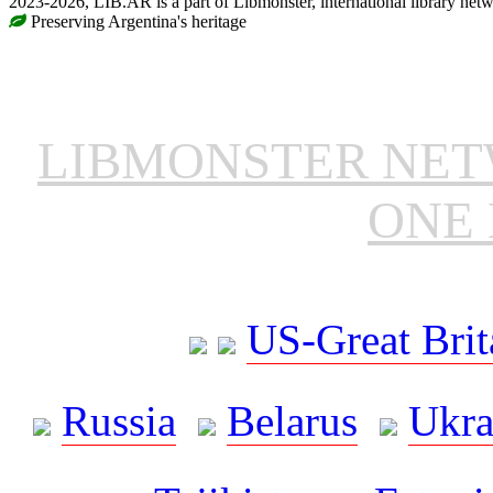
2023-2026, LIB.AR is a part of Libmonster, international library netw
Preserving Argentina's heritage
LIBMONSTER NE
ONE 
US-Great Brit
Russia
Belarus
Ukra