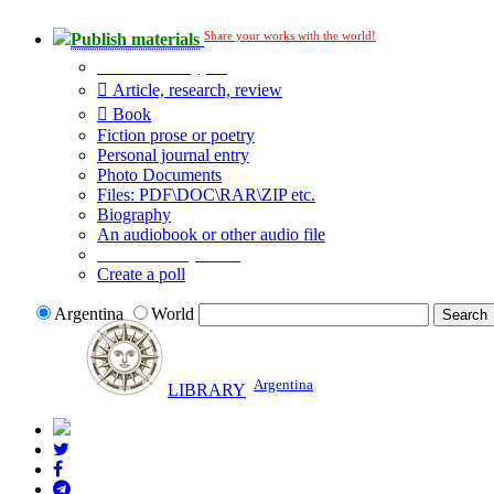
Share your works with the world!
Publish materials
Publication type?
Article, research, review
Book
Fiction prose or poetry
Personal journal entry
Photo Documents
Files: PDF\DOC\RAR\ZIP etc.
Biography
An audiobook or other audio file
Additional options:
Create a poll
Argentina
World
Argentina
LIBRARY