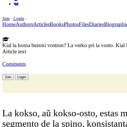
Join
·
Login
·
Home
Authors
Articles
Books
Photos
Files
Diaries
Biographi
Kial la homa bezoni vostron? La verko pri la vosto. Kial
Article text
·
Comments
Join
Login
La kokso, aŭ kokso-osto, estas m
segmento de la spino, konsistanta