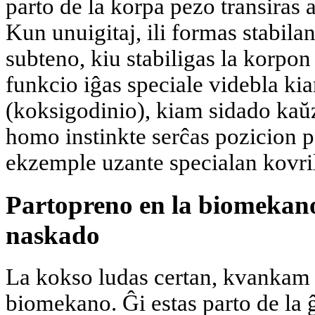
parto de la korpa pezo transiras a
Kun unuigitaj, ili formas stabila
subteno, kiu stabiligas la korpon
funkcio iĝas speciale videbla ki
(koksigodinio), kiam sidado kaŭz
homo instinkte serĉas pozicion p
ekzemple uzante specialan kovril
Partopreno en la biomekan
naskado
La kokso ludas certan, kvankam l
biomekano. Ĝi estas parto de la ĝ