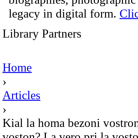
legacy in digital form.
Cli
Library Partners
Home
›
Articles
›
Kial la homa bezoni vostron
voston? La vero pri la vosto