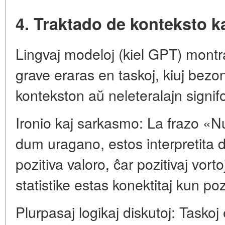
4. Traktado de konteksto ka
Lingvaj modeloj (kiel GPT) montr
grave eraras en taskoj, kiuj bez
kontekston aŭ neleteralajn signifo
Ironio kaj sarkasmo: La frazo «Nu,
dum uragano, estos interpretita d
pozitiva valoro, ĉar pozitivaj vort
statistike estas konektitaj kun poz
Plurpasaj logikaj diskutoj: Tasko