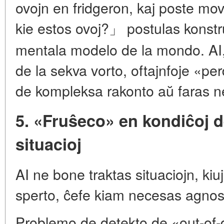
ovojn en fridgeron, kaj poste mo
kie estos ovoj?」 postulas konstr
mentala modelo de la mondo. AI,
de la sekva vorto, oftajnfoje «pe
de kompleksa rakonto aŭ faras ne
5. «Fruŝeco» en kondiĉoj d
situacioj
AI ne bone traktas situaciojn, kiu
sperto, ĉefe kiam necesas agno
Problemo de detekto de «out-of-d