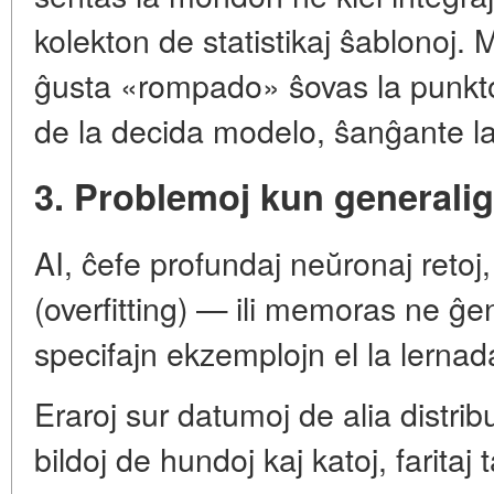
kolekton de statistikaj ŝablonoj.
ĝusta «rompado» ŝovas la punkto
de la decida modelo, ŝanĝante la
3. Problemoj kun generali
AI, ĉefe profundaj neŭronaj retoj
(overfitting) — ili memoras ne ĝe
specifajn ekzemplojn el la lernada
Eraroj sur datumoj de alia distrib
bildoj de hundoj kaj katoj, farit