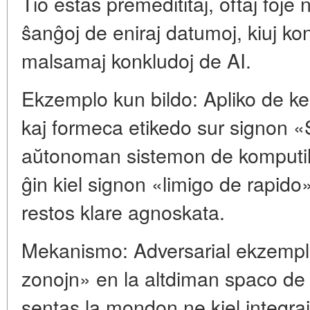
Tio estas premedititaj, oftaj foje
ŝanĝoj de eniraj datumoj, kiuj ko
malsamaj konkludoj de AI.
Ekzemplo kun bildo: Apliko de kel
kaj formeca etikedo sur signon 
aŭtonoman sistemon de komputila
ĝin kiel signon «limigo de rapido
restos klare agnoskata.
Mekanismo: Adversarial ekzempl
zonojn» en la altdiman spaco de 
sentas la mondon ne kiel integraj