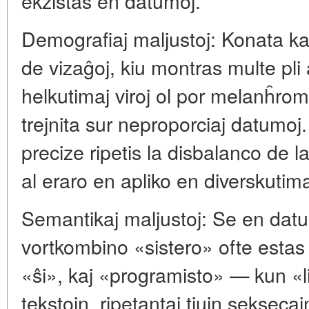
ekzistas en datumoj.
Demografiaj maljustoj: Konata k
de vizaĝoj, kiu montras multe pli
helkutimaj viroj ol por melanĥromaj
trejnita sur neproporciaj datumoj.
precize ripetis la disbalanco de 
al eraro en apliko en diverskutim
Semantikaj maljustoj: Se en datu
vortkombino «sistero» ofte estas
«ŝi», kaj «programisto» — kun «l
tekstojn, ripetantaj tiujn seksecaj