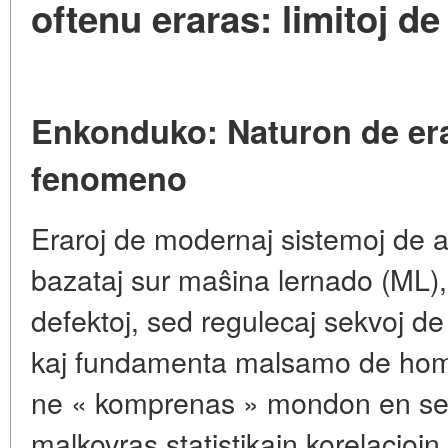
oftenu eraras: limitoj d
Enkonduko: Naturon de erar
fenomeno
Eraroj de modernaj sistemoj de ar
bazataj sur maŝina lernado (ML),
defektoj, sed regulecaj sekvoj de 
kaj fundamenta malsamo de homa
ne « komprenas » mondon en sema
malkovras statistikajn korelaciojn 