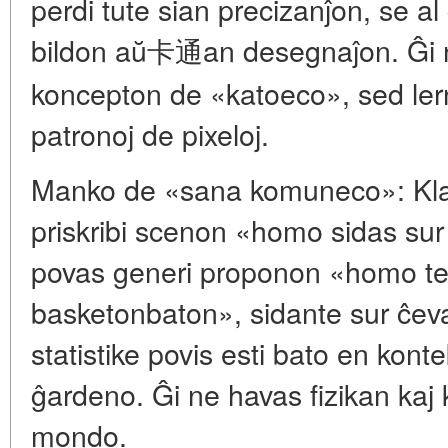
perdi tute sian precizanĵon, se al
bildon aŭ卡通an desegnaĵon. Ĝi n
koncepton de «katoeco», sed lern
patronoj de pixeloj.
Manko de «sana komuneco»: Kla
priskribi scenon «homo sidas sur
povas generi proponon «homo t
basketonbaton», sidante sur ĉev
statistike povis esti bato en kont
ĝardeno. Ĝi ne havas fizikan kaj 
mondo.