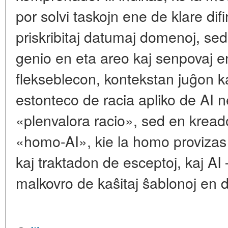
por solvi taskojn ene de klare difin
priskribitaj datumaj domenoj, sed
genio en eta areo kaj senpovaj en
flekseblecon, kontekstan juĝon k
estonteco de racia apliko de AI 
«plenvalora racio», sed en kreado
«homo-AI», kie la homo proviza
kaj traktadon de esceptoj, kaj AI
malkovro de kaŝitaj ŝablonoj en 