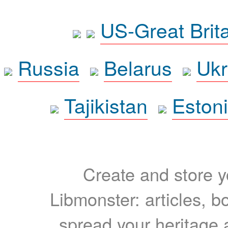
US-Great Brit
Russia
Belarus
Ukr
Tajikistan
Eston
Create and store yo
Libmonster: articles, b
spread your heritage a