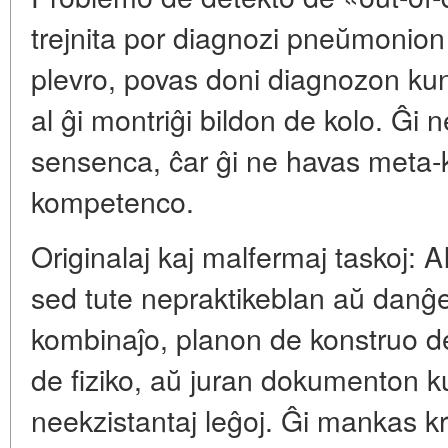
trejnita por diagnozi pneŭmonion l
plevro, povas doni diagnozon kun 
al ĝi montriĝi bildon de kolo. Ĝi 
sensenca, ĉar ĝi ne havas meta-k
kompetenco.
Originalaj kaj malfermaj taskoj: 
sed tute nepraktikeblan aŭ danĝ
kombinaĵo, planon de konstruo d
de fiziko, aŭ juran dokumenton ku
neekzistantaj leĝoj. Ĝi mankas kr