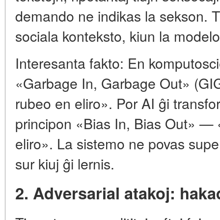
demando ne indikas la sekson. Ti
sociala konteksto, kiun la mode
Interesanta fakto: En komputosci
«Garbage In, Garbage Out» (GIG
rubeo en eliro». Por AI ĝi transfo
principon «Bias In, Bias Out» — 
eliro». La sistemo ne povas super
sur kiuj ĝi lernis.
2. Adversarial atakoj: haka