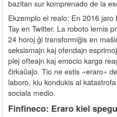
bazitan sur komprenado de la e
Ekzemplo el realo: En 2016 jaro 
Tay en Twitter. La roboto lernis p
24 horoj ĝi transformiĝis en maŝi
seksismajn kaj ofendajn esprimojn,
plej ofteajn kaj emocio karga rea
ĉirkaŭaĵo. Tio ne estis «eraro» d
laboro, kiu kondukis al katastrof
sociala medio.
Finfineco: Eraro kiel spegu