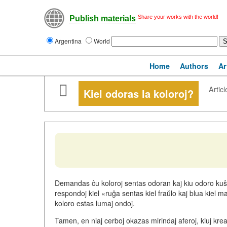
Share your works with the world!
Publish materials
Argentina
World
Home
Authors
Ar
Articl
Kiel odoras la koloroj?
Demandas ĉu koloroj sentas odoran kaj kiu odoro kuŝas 
respondoj kiel «ruĝa sentas kiel fraŭlo kaj blua kiel m
koloro estas lumaj ondoj.
Tamen, en niaj cerboj okazas mirindaj aferoj, kiuj kr