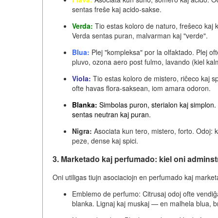
sentas freŝe kaj acido-sakse.
Verda:
Tio estas koloro de
naturo, freŝeco kaj 
Verda sentas puran, malvarman kaj "verde".
Blua:
Plej "kompleksa" por la olfaktado. Plej of
pluvo, ozona aero post fulmo, lavando (kiel kalm
Viola:
Tio estas koloro de
mistero, riĉeco kaj sp
ofte havas flora-saksean, iom amara odoron.
Blanka:
Simbolas
puron, sterialon kaj simplon
.
sentas neutran kaj puran.
Nigra:
Asociata kun
tero, mistero, forto
. Odoj: 
peze, dense kaj spici.
3. Marketado kaj perfumado: kiel oni adminst
Oni utiligas tiujn asociaciojn en perfumado kaj market
Emblemo de perfumo:
Citrusaj odoj ofte vendi
blanka. Lignaj kaj muskaj — en malhela blua, b