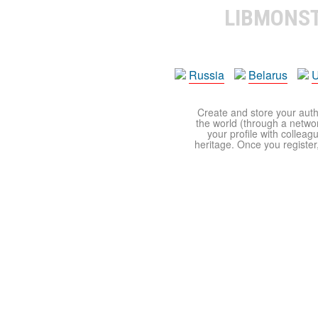
LIBMONS
Russia
Belarus
U
Create and store your autho
the world (through a network
your profile with colleag
heritage. Once you register,