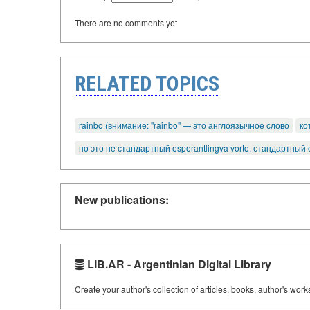
There are no comments yet
RELATED TOPICS
rainbo (внимание: "rainbo" — это англоязычное слово
ко
но это не стандартный esperantlingva vorto. стандартный es
New publications:
LIB.AR - Argentinian Digital Library
Create your author's collection of articles, books, author's wor