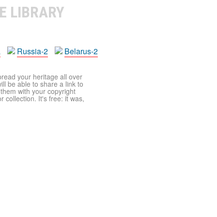
E LIBRARY
a
Russia-2
Belarus-2
pread your heritage all over
ll be able to share a link to
t them with your copyright
ollection. It's free: it was,