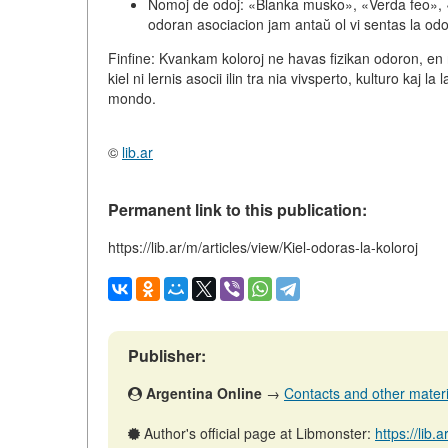
Nomoj de odoj:
«Blanka musko», «Verda feo», «Vi
odoran asociacion jam antaŭ ol vi sentas la od
Finfine:
Kvankam koloroj ne havas fizikan odoron, en n
kiel ni lernis asocii ilin tra nia vivsperto, kulturo kaj 
mondo
.
©
lib.ar
Permanent link to this publication:
https://lib.ar/m/articles/view/Kiel-odoras-la-koloroj
Publisher:
Argentina Online
→
Contacts and other material
Author's official page at Libmonster:
https://lib.