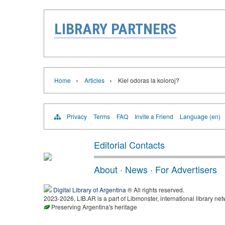
LIBRARY PARTNERS
›
›
Home
Articles
Kiel odoras la koloroj?
Privacy
Terms
FAQ
Invite a Friend
Language (en)
Editorial Contacts
About
·
News
·
For Advertisers
Digital Library of Argentina
® All rights reserved.
2023-2026, LIB.AR is a part of Libmonster, international library net
Preserving Argentina's heritage