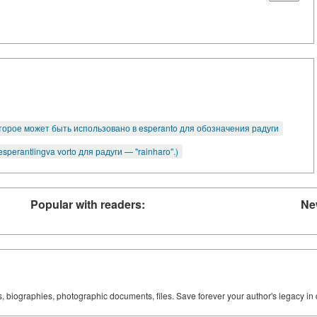
торое может быть использовано в esperanto для обозначения радуги
perantlingva vorto для радуги — "rainharo".)
Popular with readers:
Ne
ks, biographies, photographic documents, files. Save forever your author's legacy in 