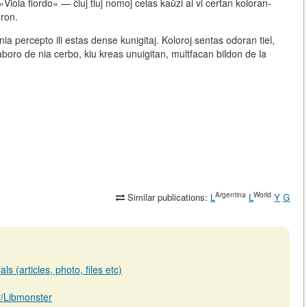
ola fiordo» — ĉiuj tiuj nomoj celas kaŭzi al vi certan koloran-
oron.
ia percepto ili estas dense kunigitaj.
Koloroj sentas odoran tiel,
la laboro de nia cerbo, kiu kreas unuigitan, multfacan bildon de la
Argentina
World
Similar publications:
L
L
Y
G
s (articles, photo, files etc)
ar/Libmonster