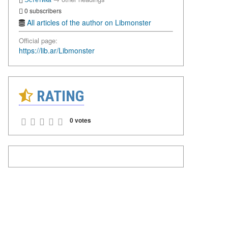
0 subscribers
All articles of the author on Libmonster
Official page:
https://lib.ar/Libmonster
RATING
0 votes