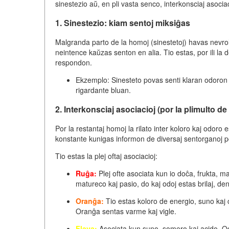
sinestezio
aŭ, en pli vasta senco,
interkonsciaj asociac
1. Sinestezio: kiam sentoj miksiĝas
Malgranda parto de la homoj (sinestetoj) havas nevr
neintence kaŭzas senton en alia. Tio estas, por ili l
respondon.
Ekzemplo:
Sinesteto povas senti klaran odoron 
rigardante bluan.
2. Interkonsciaj asociacioj (por la plimulto de
Por la restantaj homoj la rilato inter koloro kaj odoro 
konstante kunigas informon de diversaj sentorganoj po
Tio estas la plej oftaj asociacioj:
Ruĝa:
Plej ofte asociata kun io
doĉa, frukta, m
matureco kaj pasio, do kaj odoj estas brilaj, de
Oranĝa:
Tio estas koloro de
energio, suno kaj c
Oranĝa sentas varme kaj vigle.
Flava:
Asociata kun
suno, somero kaj acido
. O