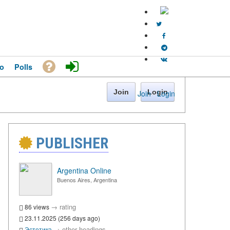
o
Polls
Join
Login
Join
·
Login
PUBLISHER
Argentina Online
Buenos Aires, Argentina
→
rating
86 views
23.11.2025 (256 days ago)
→
other headings
Эстетика