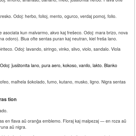
kresko
. Odoj: herbo, folioj, mento, ogurco, verdaj pomoj, folio.
te asociata kun
malvarmo, akvo kaj freŝeco
. Odoj: mara brizo, nova
a odoro). Blua ofte sentas puran kaj neutran, kiel freŝa lano.
iriteco
. Odoj: lavando, siringo, vinko, slivo, violo, sandalo. Viola
 Odoj: ĵusŝtonita lano, pura aero, kokoso, vanilo, lakto. Blanko
kofeo, malhela ŝokolado, fumo, kutano, musko, ligno. Nigra sentas
ras tion
ado.
ĝas en flava aŭ oranĝa emblemo. Floraj kaj malpezaj — en roza aŭ
runa aŭ nigra.