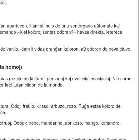
ioj
.
olan apartecon, kiam stimulo de unu sentorgano aŭtomate kaj
a demando «Kiel koloroj sentas odoran?» havas direkta, letereca
de vanilo, kiam li vidas oranĝan koloron, aŭ odoron de nova pluvo,
 la homoj)
estas rezulto de kulturoj, personaj kaj evoluciaj asociacioj. Nia cerbo
r krei tutan bildon de la mondo.
atura
. Odoj: fraŭlo, kiraso, arbuzo, rozo. Ruĝa estas koloro de
nse.
itruoj
. Odoj: citrono, mandarino, abrikoso, mango, koriandro.
doj: limono, ananaso, banano, melo, ĵusŝtonita herbo. Flava ofte