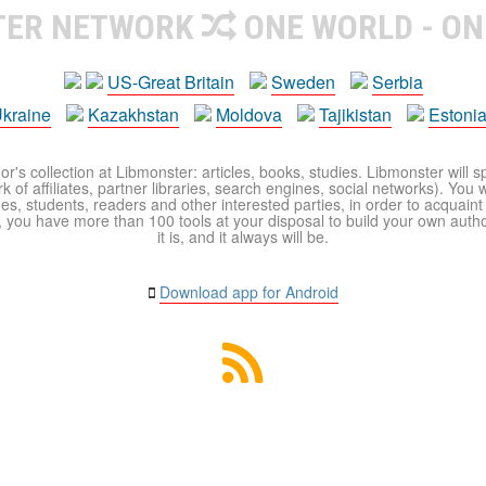
TER NETWORK
ONE WORLD - ON
US-Great Britain
Sweden
Serbia
kraine
Kazakhstan
Moldova
Tajikistan
Estoni
r's collection at Libmonster: articles, books, studies. Libmonster will s
 of affiliates, partner libraries, search engines, social networks). You wi
ues, students, readers and other interested parties, in order to acquain
 you have more than 100 tools at your disposal to build your own author c
it is, and it always will be.
Download app for Android