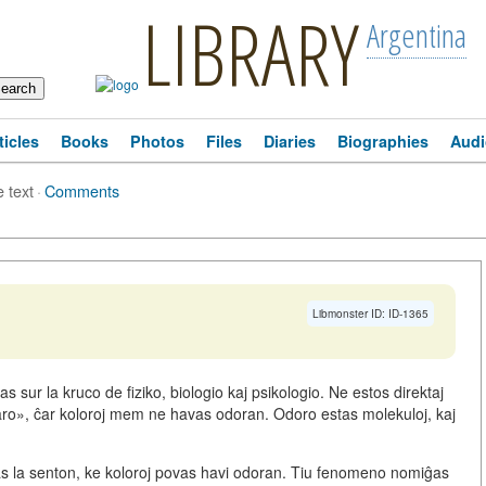
LIBRARY
Argentina
ticles
Books
Photos
Files
Diaries
Biographies
Audi
e text
·
Comments
Libmonster ID: ID-1365
sur la kruco de fiziko, biologio kaj psikologio. Ne estos direktaj
aro», ĉar
koloroj mem ne havas odoran
. Odoro estas molekuloj, kaj
eas la senton, ke koloroj povas havi odoran. Tiu fenomeno nomiĝas