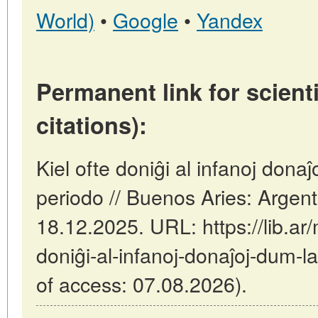
World)
•
Google
•
Yandex
Permanent link for scienti
citations):
Kiel ofte doniĝi al infanoj dona
periodo // Buenos Aries: Argen
18.12.2025. URL: https://lib.ar/
doniĝi-al-infanoj-donaĵoj-dum-l
of access: 07.08.2026).