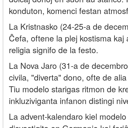
konduton, komenci festan atmosf
La Kristnasko (24-25-a de decemb
Ĉefa, oftene la plej kostisma kaj 
religia signifo de la festo.
La Nova Jaro (31-a de decembro /
civila, "diverta" dono, ofte de ali
Tiu modelo starigas ritmon de kr
inkluziviganta infanon distingi ni
La advent-kalendaro kiel modelo
disvastigita en Germanio kaj fariĝ