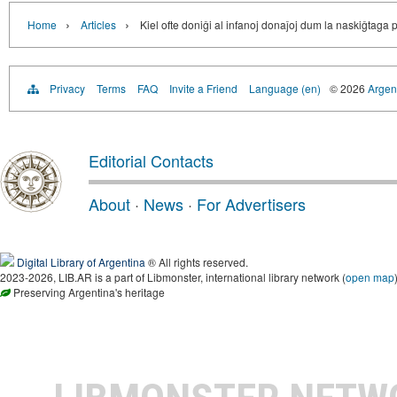
›
›
Home
Articles
Kiel ofte doniĝi al infanoj donaĵoj dum la naskiĝtaga 
Privacy
Terms
FAQ
Invite a Friend
Language (en)
© 2026
Argent
Editorial Contacts
About
·
News
·
For Advertisers
Digital Library of Argentina
® All rights reserved.
2023-2026, LIB.AR is a part of Libmonster, international library network (
open map
Preserving Argentina's heritage