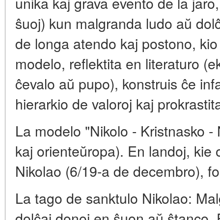
unika kaj grava evento de la jaro,
ŝuoj) kun malgranda ludo aŭ dolĉ
de longa atendo kaj postono, kio p
modelo, reflektita en literaturo (e
ĉevalo aŭ pupo), konstruis ĉe in
hierarkio de valoroj kaj prokrast
La modelo "Nikolo - Kristnasko -
kaj orienteŭropa). En landoj, kie
Nikolao (6/19-a de decembro), for
La tago de sanktulo Nikolao: Mal
dolĉaj donoj en ŝuon aŭ ŝtanco. 