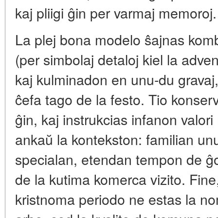
kaj pliigi ĝin per varmaj memoroj.
La plej bona modelo ŝajnas kom
(per simbolaj detaloj kiel la adve
kaj kulminadon en unu-du gravaj,
ĉefa tago de la festo. Tio konser
ĝin, kaj instrukcias infanon valor
ankaŭ la kontekston: familian unu
specialan, etendan tempon de ĝoj
de la kutima komerca vizito. Fine
kristnoma periodo ne estas la n