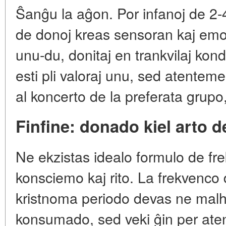
Ŝanĝu la aĝon. Por infanoj de 2-4
de donoj kreas sensoran kaj emo
unu-du, donitaj en trankvilaj kon
esti pli valoraj unu, sed atenteme
al koncerto de la preferata grupo,
Finfine: donado kiel arto d
Ne ekzistas idealo formulo de fr
konsciemo kaj rito. La frekvenc
kristnoma periodo devas ne malhe
konsumado, sed veki ĝin per aten