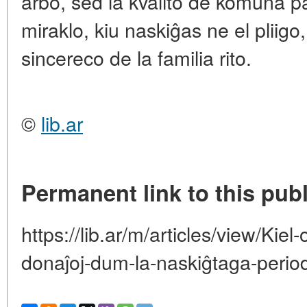
arbo, sed la kvalito de komuna p
miraklo, kiu naskiĝas ne el pliigo
sincereco de la familia rito.
©
lib.ar
Permanent link to this publ
https://lib.ar/m/articles/view/Kiel-
donaĵoj-dum-la-naskiĝtaga-perio