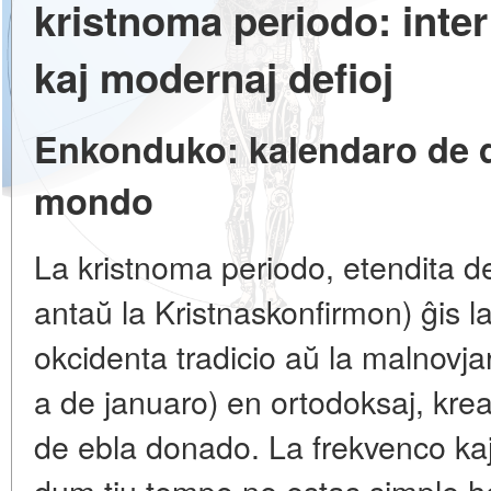
kristnoma periodo: inter
kaj modernaj defioj
Enkonduko: kalendaro de 
mondo
La kristnoma periodo, etendita d
antaŭ la Kristnaskonfirmon) ĝis l
okcidenta tradicio aŭ la malnovja
a de januaro) en ortodoksaj, kre
de ebla donado. La frekvenco kaj
dum tiu tempo ne estas simple 