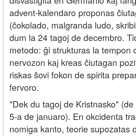
advent-kalendaro proponas ĉiut
(ĉokolado, malgranda ludo, skri
dum la 24 tagoj de decembro. Tio
metodo: ĝi strukturas la tempon 
nervozon kaj kreas ĉiutagan pozi
riskas ŝovi fokon de spirita pre
fervoro.
"Dek du tagoj de Kristnasko" (de
5-a de januaro). En okcidenta tradi
nomiga kanto, teorie supozatas