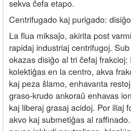
sekva ĉefa etapo.
Centrifugado kaj purigado: disiĝo
La flua miksaĵo, akirita post varm
rapidaj industriaj centrifugoj. Sub
okazas disiĝo al tri ĉefaj frakcioj: 
kolektiĝas en la centro, akva frakc
kaj peza ŝlamo, enhavanta restojn
graso-krudo ankoraŭ enhavas io
kaj liberaj grasaj acidoj. Por iliaj
akvo kaj submetiĝas al raffinado