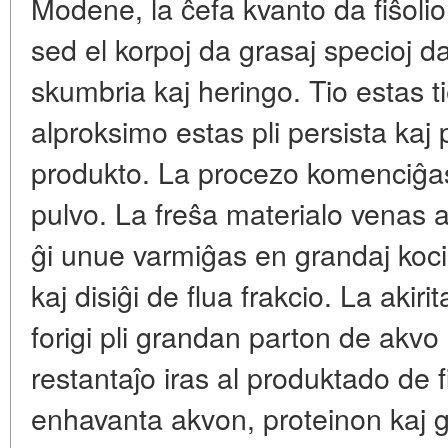
Modene, la ĉefa kvanto da fiŝolio
sed el korpoj da grasaj specioj da 
skumbria kaj heringo. Tio estas ti
alproksimo estas pli persista kaj
produkto. La procezo komenciĝas
pulvo. La freŝa materialo venas a
ĝi unue varmiĝas en grandaj koci
kaj disiĝi de flua frakcio. La aki
forigi pli grandan parton de akvo 
restantaĵo iras al produktado de fi
enhavanta akvon, proteinon kaj g