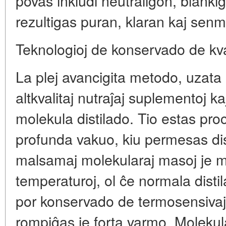
povas inkludi neutraligon, blanki
rezultigas puran, klaran kaj sen
Teknologioj de konservado de kval
La plej avancigita metodo, uzata
altkvalitaj nutraĵaj suplementoj ka
molekula distilado. Tio estas pro
profunda vakuo, kiu permesas di
malsamaj molekularaj masoj je mu
temperaturoj, ol ĉe normala distil
por konservado de termosensivaj
rompiĝas je forta varmo. Molekula