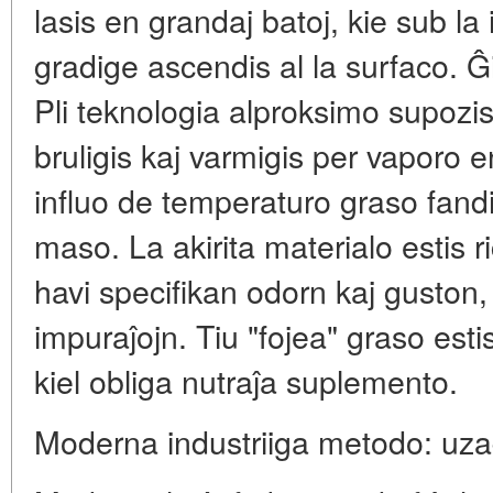
lasis en grandaj batoj, kie sub l
gradige ascendis al la surfaco. Ĝin
Pli teknologia alproksimo supozis
bruligis kaj varmigis per vaporo e
influo de temperaturo graso fandi
maso. La akirita materialo estis r
havi specifikan odorn kaj guston
impuraĵojn. Tiu "fojea" graso esti
kiel obliga nutraĵa suplemento.
Moderna industriiga metodo: uzad