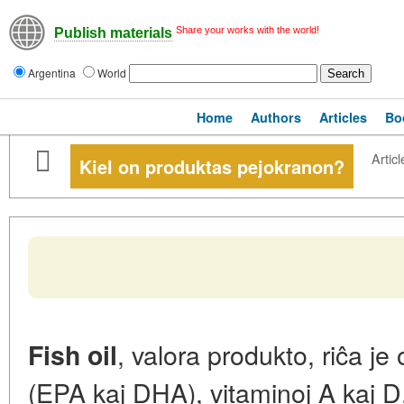
Share your works with the world!
Publish materials
Argentina
World
Home
Authors
Articles
Bo
Articl
Kiel on produktas pejokranon?
, valora produkto, riĉa je
Fish oil
(EPA kaj DHA), vitaminoj A kaj D,