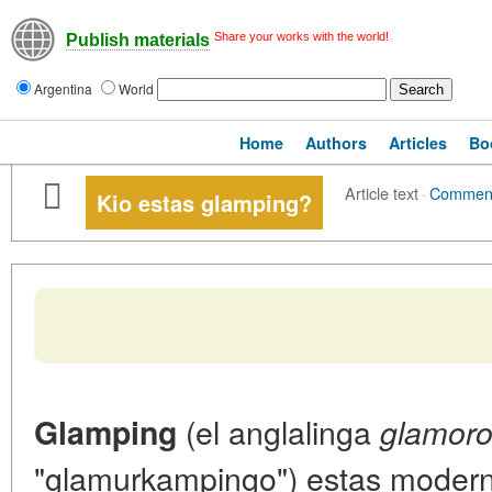
Share your works with the world!
Publish materials
Argentina
World
Home
Authors
Articles
Bo
Article text
·
Commen
Kio estas glamping?
(el anglalinga
Glamping
glamor
"glamurkampingo") estas moderna