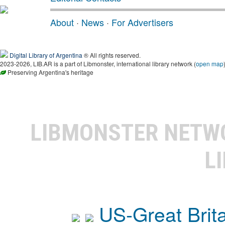
About
·
News
·
For Advertisers
Digital Library of Argentina
® All rights reserved.
2023-2026, LIB.AR is a part of Libmonster, international library network (
open map
Preserving Argentina's heritage
LIBMONSTER NET
L
US-Great Brit