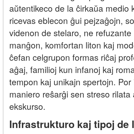
aŭtentikeco de la ĉirkaŭa medio k
ricevas eblecon ĝui pejzaĝojn, s
videnon de stelaro, ne refuzante ĉ
manĝon, komfortan liton kaj mode
ĉefan celgrupon formas riĉaj prof
aĝaj, familioj kun infanoj kaj roma
tempon kaj unikajn spertojn. Por 
maniero reŝarĝi sen streso rilata
ekskurso.
Infrastrukturo kaj tipoj de