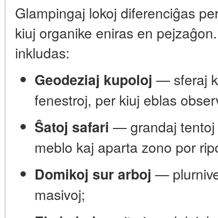
Glampingaj lokoj diferenciĝas per 
kiuj organike eniras en pejzaĝon. 
inkludas:
— sferaj k
Geodeziaj kupoloj
fenestroj, per kiuj eblas observ
— grandaj tentoj 
Ŝatoj safari
meblo kaj aparta zono por rip
— plurnivel
Domikoj sur arboj
masivoj;