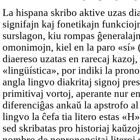
La hispana skribo aktive uzas di
signifajn kaj fonetikajn funkcioj
surslagon, kiu rompas ĝeneralajn
omonimojn, kiel en la paro «sí» (
diaereso uzatas en rarecaj kazoj,
«lingüística», por indiki la pron
angla lingvo diakritaj signoj pre
primitivaj vortoj, aperante nur e
diferenciĝas ankaŭ la apstrofo al
lingvo la ĉefa tia litero estas «
sed skribatas pro historiaj kaŭzoj
nombro de neprononcitaj literoj e