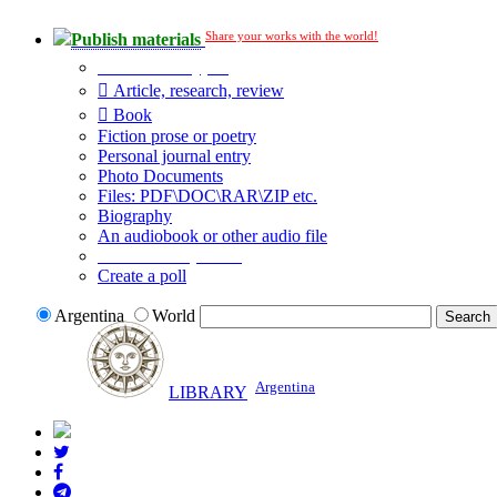
Share your works with the world!
Publish materials
Publication type?
Article, research, review
Book
Fiction prose or poetry
Personal journal entry
Photo Documents
Files: PDF\DOC\RAR\ZIP etc.
Biography
An audiobook or other audio file
Additional options:
Create a poll
Argentina
World
Argentina
LIBRARY