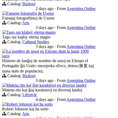
Catalog:
Biology
2 days ago
·
From
Argentina Online
Famajaj fotografoj de Usono
Famajaj fotografiistoj de Usono
Catalog:
Arts
3 days ago
·
From
Argentina Online
Tago sur klaboj: eterna magio
Tago sur kajloj: eterna magio
Catalog:
Cultural Studies
3 days ago
·
From
Argentina Online
La nombro de ursoj en Eŭropo dum la lastaj 1000
jaroj
Historio de ŝanĝoj de nombro de ursoj en Eŭropo el
Portugalio ĝis Uralo: mezepoka riĉeco, detruo,恢复 kaj
nuna stato de populacioj.
Catalog:
Biology
3 days ago
·
From
Argentina Online
Matena rito kaj ĝiaj karakteroj en diversaj landoj
Matena rito kaj ĝiaj karakteroj en diversaj landoj
Catalog:
Lifestyle
4 days ago
·
From
Argentina Online
Robert Johnson kaj lia sorto
Robert Johnson kaj lia sorto
Catalog:
Arts