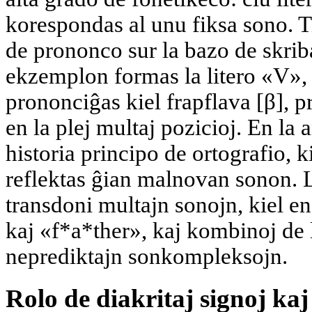
korespondas al unu fiksa sono. T
de prononco sur la bazo de skrib
ekzemplon formas la litero «V», 
prononciĝas kiel frapflava [β], 
en la plej multaj pozicioj. En la
historia principo de ortografio, k
reflektas ĝian malnovan sonon. 
transdoni multajn sonojn, kiel en
kaj «f*a*ther», kaj kombinoj de l
neprediktajn sonkompleksojn.
Rolo de diakritaj signoj kaj 