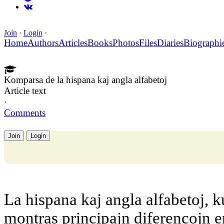
Join
·
Login
·
Home
Authors
Articles
Books
Photos
Files
Diaries
Biographi
Komparsa de la hispana kaj angla alfabetoj
Article text
·
Comments
Join
Login
La hispana kaj angla alfabetoj, 
montras principajn diferencojn en