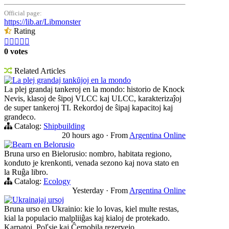
Official page:
https://lib.ar/Libmonster
Rating





0 votes
Related Articles
La plej grandaj tankŭjoj en la mondo
La plej grandaj tankeroj en la mondo: historio de Knock
Nevis, klasoj de ŝipoj VLCC kaj ULCC, karakterizaĵoj
de super tankeroj TI. Rekordoj de ŝipaj kapacitoj kaj
grandeco.
Catalog:
Shipbuilding
20 hours ago
·
From
Argentina Online
Bearn en Belorusio
Bruna urso en Bielorusio: nombro, habitata regiono,
konduto je krenkonti, venada sezono kaj nova stato en
la Ruĝa libro.
Catalog:
Ecology
Yesterday
·
From
Argentina Online
Ukrainajaj ursoj
Bruna urso en Ukrainio: kie lo lovas, kiel multe restas,
kial la populacio malpliiĝas kaj kialoj de protekado.
Karpatoj, Poľsje kaj Ĉernobila rezervejo.