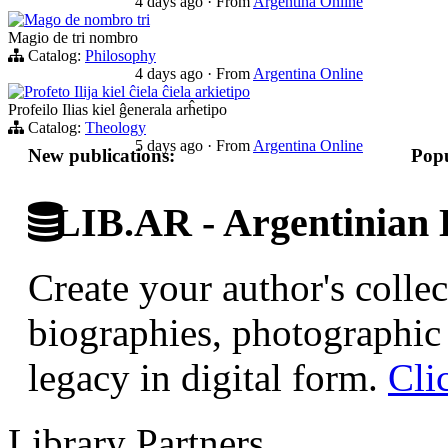
4 days ago
·
From
Argentina Online
Mago de nombro tri
Magio de tri nombro
Catalog:
Philosophy
4 days ago
·
From
Argentina Online
Profeto Ilija kiel ĉiela ĉiela arkietipo
Profeilo Ilias kiel ĝenerala arĥetipo
Catalog:
Theology
5 days ago
·
From
Argentina Online
New publications:
Popu
LIB.AR - Argentinian D
Create your author's collec
biographies, photographic 
legacy in digital form.
Cli
Library Partners