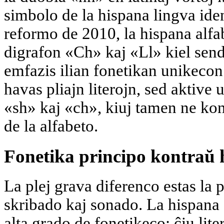
simbolo de la hispana lingva iden
reformo de 2010, la hispana alfab
digrafon «Ch» kaj «Ll» kiel send
emfazis ilian fonetikan unikecon
havas pliajn literojn, sed aktive 
«sh» kaj «ch», kiuj tamen ne kon
de la alfabeto.
Fonetika principo kontraŭ h
La plej grava diferenco estas la p
skribado kaj sonado. La hispana 
alta grado de fonetikeco: ĉiu lite