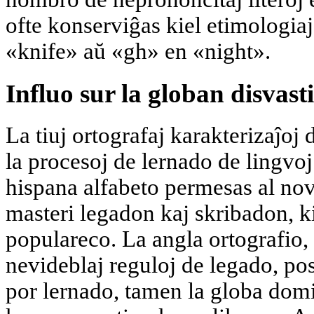
ofte konserviĝas kiel etimologiaj
«knife» aŭ «gh» en «night».
Influo sur la globan disvast
La tiuj ortografaj karakterizaĵoj 
la procesoj de lernado de lingvoj
hispana alfabeto permesas al nova
masteri legadon kaj skribadon, ki
populareco. La angla ortografio, 
nevideblaj reguloj de legado, po
por lernado, tamen la globa dom