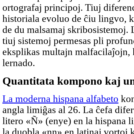
ortografaj principoj. Tiuj difere
historiala evoluo de ĉiu lingvo, 
de du malsamaj skribosistemoj. 
tiuj sistemoj permesas pli profu
eksplikas multajn malfacilaĵojn, 
lernado.
Quantitata kompono kaj un
La moderna hispana alfabeto
kons
angla limiĝas al 26. La ĉefa difer
litero «Ñ» (enye) en la hispana li
la duobla «nn» en latinaj vortoj 