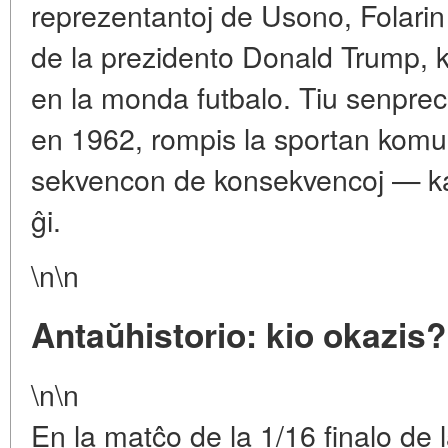
reprezentantoj de Usono, Folarin
de la prezidento Donald Trump, k
en la monda futbalo. Tiu senprec
en 1962, rompis la sportan komu
sekvencon de konsekvencoj — kaj
ĝi.
\n\n
Antaŭhistorio: kio okazis?
\n\n
En la matĉo de la 1/16 finalo d