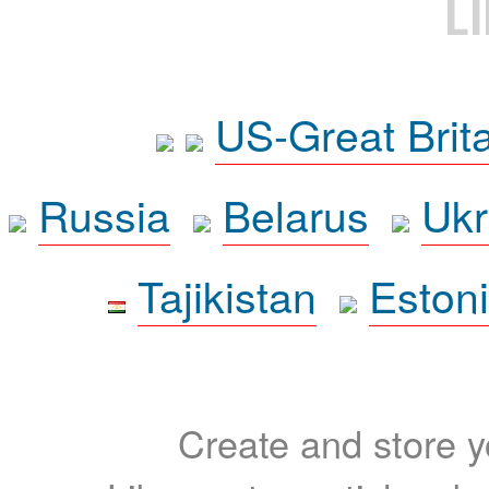
L
US-Great Brit
Russia
Belarus
Ukr
Tajikistan
Eston
Create and store yo