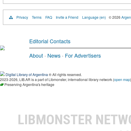
Privacy
Terms
FAQ
Invite a Friend
Language (en)
© 2026
Argent
Editorial Contacts
About
·
News
·
For Advertisers
Digital Library of Argentina
® All rights reserved.
2023-2026, LIB.AR is a part of Libmonster, international library network (
open map
Preserving Argentina's heritage
LIBMONSTER NET