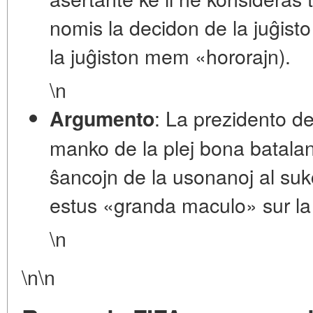
nomis la decidon de la juĝist
la juĝiston mem «hororajn).
\n
: La prezidento de
Argumento
manko de la plej bona batalant
ŝancojn de la usonanoj al sukc
estus «granda maculo» sur la r
\n
\n\n