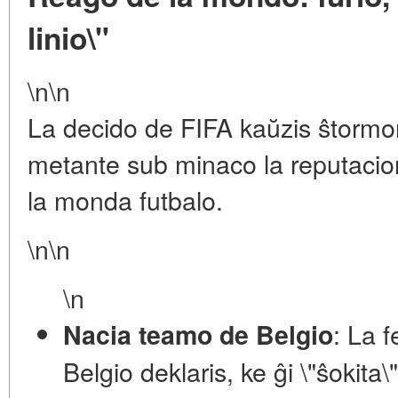
linio\"
\n\n
La decido de FIFA kaŭzis ŝtormon
metante sub minaco la reputacio
la monda futbalo.
\n\n
\n
: La 
Nacia teamo de Belgio
Belgio deklaris, ke ĝi \"ŝokita\