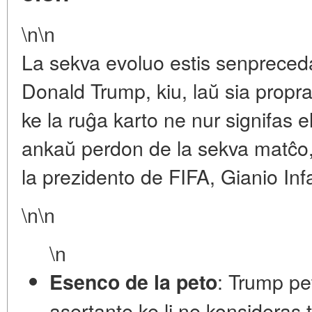
\n\n
La sekva evoluo estis senpreced
Donald Trump, kiu, laŭ sia propra
ke la ruĝa karto ne nur signifas 
ankaŭ perdon de la sekva matĉo, 
la prezidento de FIFA, Gianio Inf
\n\n
\n
: Trump pet
Esenco de la peto
asertante ke li ne konsideras t