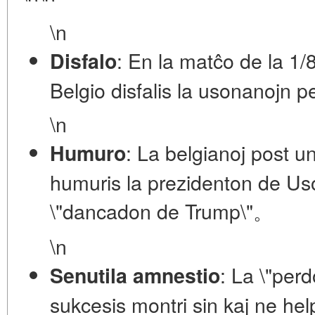
\n
: En la matĉo de la 1/
Disfalo
Belgio disfalis la usonanojn pe
\n
: La belgianoj post u
Humuro
humuris la prezidenton de Us
\"dancadon de Trump\"。
\n
: La \"per
Senutila amnestio
sukcesis montri sin kaj ne hel