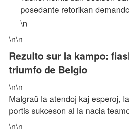
posedante retorikan demando: 
\n
\n\n
Rezulto sur la kampo: fia
triumfo de Belgio
\n\n
Malgraŭ la atendoj kaj esperoj, 
portis sukceson al la nacia tea
\n\n