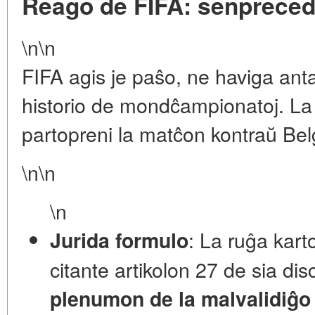
Reago de FIFA: senpreced
\n\n
FIFA agis je paŝo, ne haviga an
historio de mondĉampionatoj. La
partopreni la matĉon kontraŭ Bel
\n\n
\n
: La ruĝa kar
Jurida formulo
citante artikolon 27 de sia dis
plenumon de la malvalidiĝo