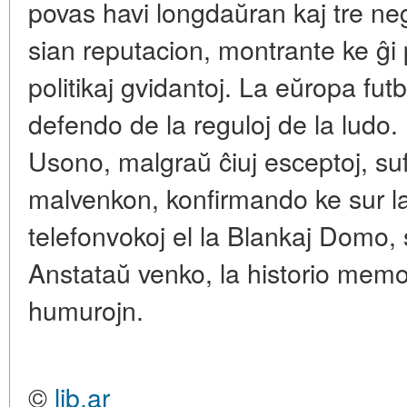
povas havi longdaŭran kaj tre ne
sian reputacion, montrante ke ĝi p
politikaj gvidantoj. La eŭropa fu
defendo de la reguloj de la ludo.
Usono, malgraŭ ĉiuj esceptoj, suf
malvenkon, konfirmando ke sur l
telefonvokoj el la Blankaj Domo, 
Anstataŭ venko, la historio mem
humurojn.
©
lib.ar