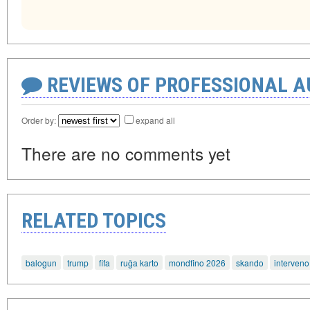
REVIEWS OF PROFESSIONAL 
Order by:
expand all
There are no comments yet
RELATED TOPICS
balogun
trump
fifa
ruĝa karto
mondfino 2026
skando
interveno