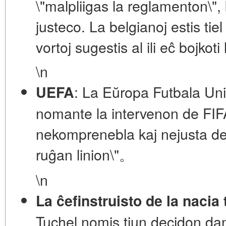
\"malpliigas la reglamenton\",
justeco. La belgianoj estis tiel 
vortoj sugestis al ili eĉ bojkot
\n
: La Eŭropa Futbala Uni
UEFA
nomante la intervenon de FIF
nekomprenebla kaj nejusta decid
ruĝan linion\"。
\n
La ĉefinstruisto de la nacia
Tuchel nomis tiun decidon da