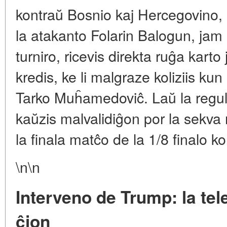
kontraŭ Bosnio kaj Hercegovino, 
la atakanto Folarin Balogun, jam s
turniro, ricevis direkta ruĝa karto
kredis, ke li malgraze koliziis ku
Tarko Muĥamedoviĉ. Laŭ la regulo
kaŭzis malvalidiĝon por la sekva
la finala matĉo de la 1/8 finalo k
\n\n
Interveno de Trump: la tel
ĉion