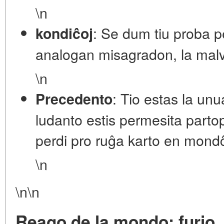
\n
: Se dum tiu proba p
kondiĉoj
analogan misagradon, la malv
\n
: Tio estas la un
Precedento
ludanto estis permesita parto
perdi pro ruĝa karto en mond
\n
\n\n
Reago de la mondo: furio,