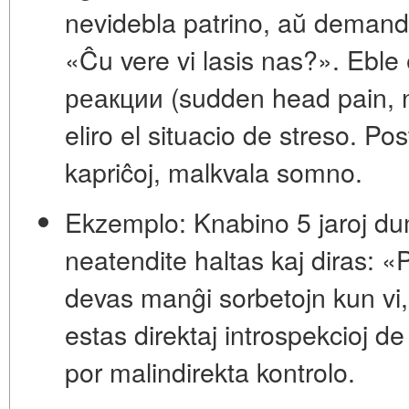
nevidebla patrino, aŭ demand
«Ĉu vere vi lasis nas?». Eble
реакции
(sudden head pain, n
eliro el situacio de streso. Po
kapriĉoj, malkvala somno.
Ekzemplo:
Knabino 5 jaroj d
neatendite haltas kaj diras: «P
devas manĝi sorbetojn kun vi,
estas direktaj introspekcioj de
por malindirekta kontrolo.