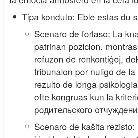
Tipa konduto:
Eble estas du s
Scenaro de forlaso:
La knab
patrinan pozicion, montra
refuzon de renkontiĝoj
, de
tribunalon por nuligo de l
rezulto de longa
psikologi
ofte kongruas kun la kriteri
родительского отчуждени
Scenaro de kaŝita rezisto: