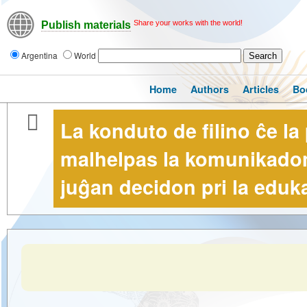
Share your works with the world!
Publish materials
Argentina
World
Home
Authors
Articles
Bo
La konduto de filino ĉe la 
malhelpas la komunikadon
juĝan decidon pri la eduka