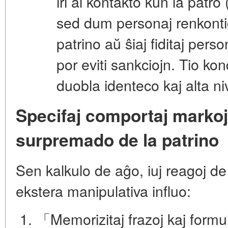
iri al kontakto kun la patro 
sed dum personaj renkonti
patrino aŭ ŝiaj fiditaj per
por eviti sankciojn. Tio k
duobla identeco
kaj alta n
Specifaj comportaj markoj,
surpremado de la patrino
Sen kalkulo de aĝo, iuj reagoj de 
ekstera manipulativa influo:
「Memorizitaj frazoj kaj formu