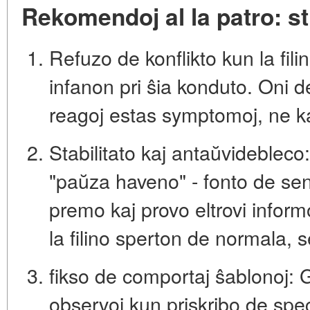
Rekomendoj al la patro: s
Refuzo de konflikto kun la filin
infanon pri ŝia konduto. Oni d
reagoj estas symptomoj, ne k
Stabilitato kaj antaŭvidebleco:
"paŭza haveno" - fonto de se
premo kaj provo eltrovi informo
la filino sperton de
normala, s
fikso de comportaj ŝablonoj:
G
observoj kun priskribo de spec