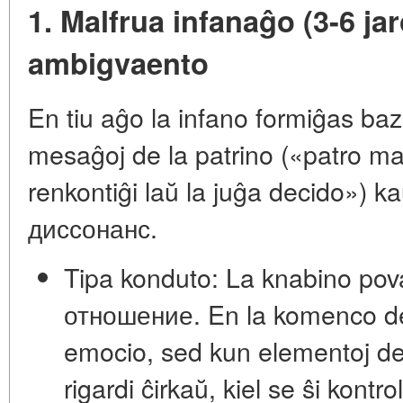
1. Malfrua infanaĝo (3-6 ja
ambigvaento
En tiu aĝo la infano formiĝas ba
mesaĝoj de la patrino («patro m
renkontiĝi laŭ la juĝa decido») 
диссонанс
.
Tipa konduto:
La knabino pov
отношение
. En la komenco d
emocio, sed kun elementoj de
rigardi ĉirkaŭ, kiel se ŝi kontr