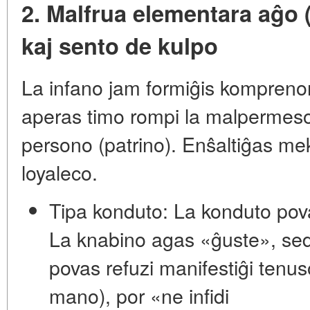
2. Malfrua elementara aĝo (
kaj sento de kulpo
La infano jam formiĝis komprenon
aperas timo rompi la malpermeso
persono (patrino). Enŝaltiĝas 
loyaleco
.
Tipa konduto:
La konduto pov
La knabino agas «ĝuste», se
povas refuzi manifestiĝi tenu
mano), por «ne infidi