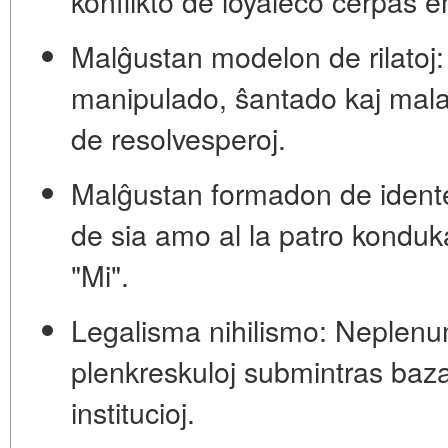
konflikto de loyaleco ĉerpas e
Malĝustan modelon de rilatoj:
manipulado, ŝantado kaj mala
de resolvesperoj.
Malĝustan formadon de ident
de sia amo al la patro konduk
"Mi".
Legalisma nihilismo:
Neplenum
plenkreskuloj submintras bazan
institucioj.