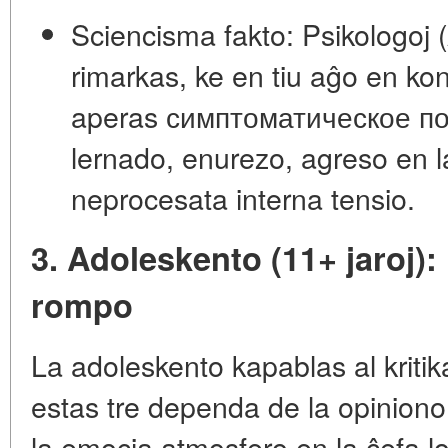
Sciencisma fakto:
Psikologoj (
rimarkas, ke en tiu aĝo en kon
aperas
симптоматическое п
lernado, enurezo, agreso en la
neprocesata interna tensio.
3. Adoleskento (11+ jaroj):
rompo
La adoleskento kapablas al krit
estas tre dependa de la opiniono
la emocia atmosfero en la ĉefa l