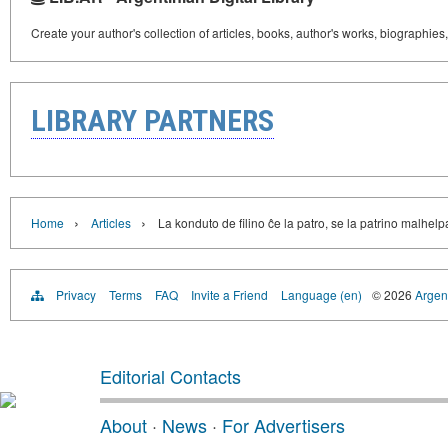
Create your author's collection of articles, books, author's works, biographies
LIBRARY PARTNERS
›
›
Home
Articles
La konduto de filino ĉe la patro, se la patrino malhe
Privacy
Terms
FAQ
Invite a Friend
Language (en)
© 2026
Argent
Editorial Contacts
About
·
News
·
For Advertisers