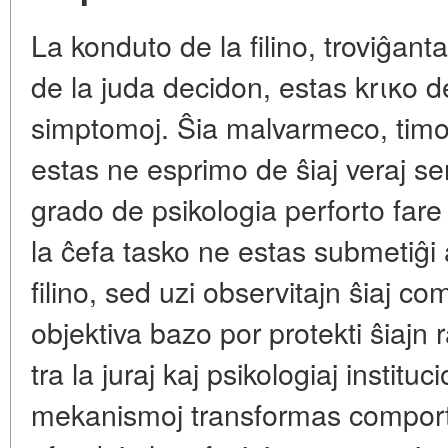
La konduto de la filino, troviĝan
de la juda decidon, estas krικο d
simptomoj. Ŝia malvarmeco, timo
estas ne esprimo de ŝiaj veraj se
grado de psikologia perforto fare 
la ĉefa tasko ne estas submetiĝi a
filino, sed uzi observitajn ŝiaj co
objektiva bazo por protekti ŝiajn ra
tra la juraj kaj psikologiaj institu
mekanismoj transformas comportaj