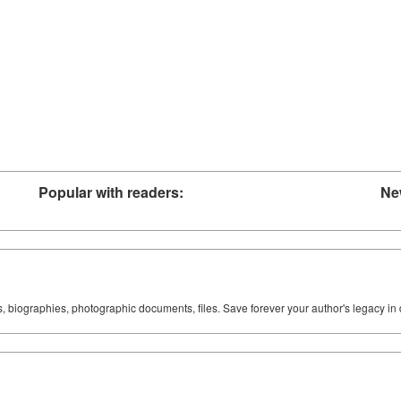
Popular with readers:
Ne
ks, biographies, photographic documents, files. Save forever your author's legacy in 