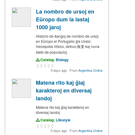
La nombro de ursoj en
Eŭropo dum la lastaj
1000 jaroj
Historio de ŝanĝoj de nombro de ursoj
en Eŭropo el Portugalio ĝis Uralo:
mezepoka riĉeco, detruo,恢复 kaj nuna
stato de populacioj.
Catalog:
Biology
5 days ago
·
From
Argentina Online
Matena rito kaj ĝiaj
karakteroj en diversaj
landoj
Matena rito kaj ĝiaj karakteroj en
diversaj landoj
Catalog:
Lifestyle
5 days ago
·
From
Argentina Online