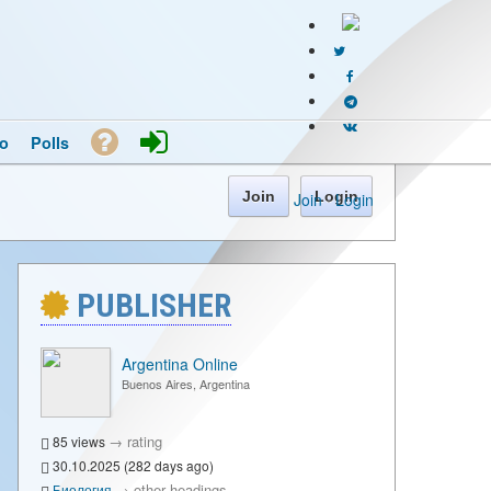
o
Polls
Join
Login
Join
·
Login
PUBLISHER
Argentina Online
Buenos Aires, Argentina
→
rating
85 views
30.10.2025 (282 days ago)
→
other headings
Биология