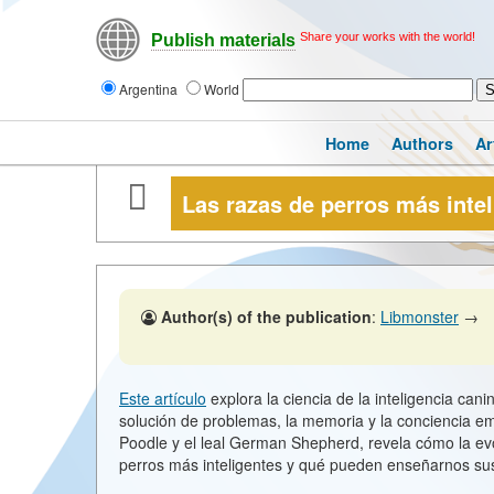
Share your works with the world!
Publish materials
Argentina
World
Home
Authors
Ar
Las razas de perros más inte
Author(s) of the publication
:
Libmonster
→
Este artículo
explora la ciencia de la inteligencia ca
solución de problemas, la memoria y la conciencia emo
Poodle y el leal German Shepherd, revela cómo la ev
perros más inteligentes y qué pueden enseñarnos sus 