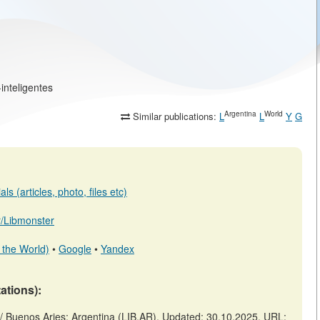
inteligentes
Argentina
World
Similar publications:
L
L
Y
G
s (articles, photo, files etc)
ar/Libmonster
 the World)
•
Google
•
Yandex
tations):
// Buenos Aries: Argentina (LIB.AR). Updated: 30.10.2025. URL: