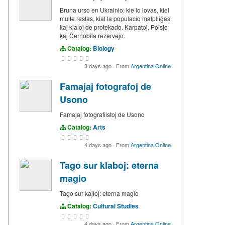
Bruna urso en Ukrainio: kie lo lovas, kiel
multe restas, kial la populacio malpliiĝas
kaj kialoj de protekado. Karpatoj, Poľsje
kaj Ĉernobila rezervejo.
Catalog:
Biology
3 days ago
·
From
Argentina Online
Famajaj fotografoj de
Usono
Famajaj fotografiistoj de Usono
Catalog:
Arts
4 days ago
·
From
Argentina Online
Tago sur klaboj: eterna
magio
Tago sur kajloj: eterna magio
Catalog:
Cultural Studies
4 days ago
·
From
Argentina Online