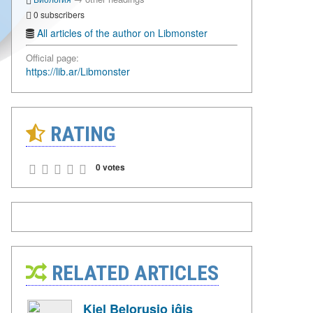
0 subscribers
All articles of the author on Libmonster
Official page:
https://lib.ar/Libmonster
RATING
0 votes
RELATED ARTICLES
Kiel Belorusio iĝis