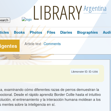
LIBRARY
Argentina
ticles
Books
Photos
Files
Diaries
Biographies
Audi
Article text
·
Comments
ligentes
Libmonster ID: ID-1256
nina, examinando cómo diferentes razas de perros demuestran la
cional. Desde el rápido aprendiz Border Collie hasta el intuitivo
olución, el entrenamiento y la interacción humana moldean a los
mentes sobre la inteligencia en sí.