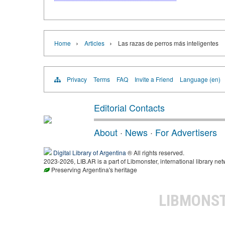
›
›
Home
Articles
Las razas de perros más inteligentes
Privacy
Terms
FAQ
Invite a Friend
Language (en)
Editorial Contacts
About
·
News
·
For Advertisers
Digital Library of Argentina
® All rights reserved.
2023-2026, LIB.AR is a part of Libmonster, international library net
Preserving Argentina's heritage
LIBMONS