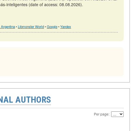
más-inteligentes (date of access: 08.08.2026).
 Argentina
•
Libmonster World
•
Google
•
Yandex
ONAL AUTHORS
Per page: