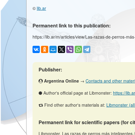
©
lib.ar
Permanent link to this publication:
https://lib.ar/m/articles/view/Las-razas-de-perros-más-
Publisher:
Argentina Online
→
Contacts and other material
Author's official page at Libmonster:
https://lib.
Find other author's materials at:
Libmonster (all
Permanent link for scientific papers (for ci
Libmonster, Las razas de perros más inteligentes 