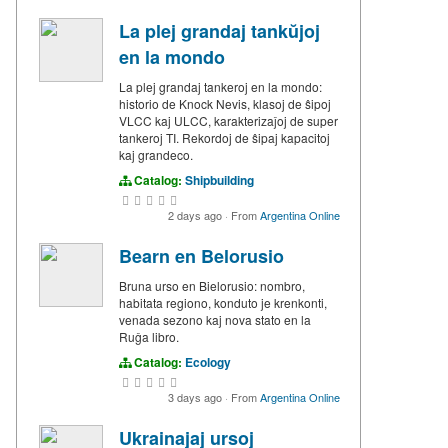
La plej grandaj tankŭjoj
en la mondo
La plej grandaj tankeroj en la mondo:
historio de Knock Nevis, klasoj de ŝipoj
VLCC kaj ULCC, karakterizaĵoj de super
tankeroj TI. Rekordoj de ŝipaj kapacitoj
kaj grandeco.
Catalog:
Shipbuilding
2 days ago
·
From
Argentina Online
Bearn en Belorusio
Bruna urso en Bielorusio: nombro,
habitata regiono, konduto je krenkonti,
venada sezono kaj nova stato en la
Ruĝa libro.
Catalog:
Ecology
3 days ago
·
From
Argentina Online
Ukrainajaj ursoj