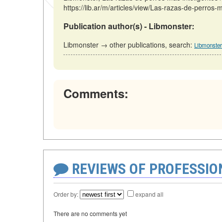
https://lib.ar/m/articles/view/Las-razas-de-perros-
Publication author(s) - Libmonster:
Libmonster → other publications, search:
Libmonster
Comments:
REVIEWS OF PROFESSI
Order by:
expand all
There are no comments yet