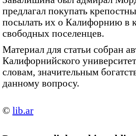
предлагал покупать крепостн
посылать их о Калифорнию в 
свободных поселенцев.
Материал для статьи собран а
Калифорнийского университет
словам, значительным богатст
данному вопросу.
©
lib.ar