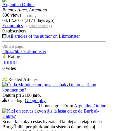
Argentina Online
Buenos Aires, Argentina
806 views
→
rating
04.12.2017 (3171 days ago)
Economics
→
other headings
0 subscribers
All articles of the author on Libmonster
Official page:
https://lib.ar/Libmonster
Rating





0 votes
Related Articles
Ĉu la Mondoceano povas subakvi tutan la Teran
kontinenton?
Datum pri 2100 jaro.
Catalog:
Geography
9 hours ago
·
From
Argentina Online
Kiel on servas akvon ĝis la lasta etage de Burĝ al-
Halifa?
Scuaj, kiel akvo estas liverata al la plej alta etaĝo de la
Burĝ-Ĥalifa per plurkonduta sistemo de pomoj kaj