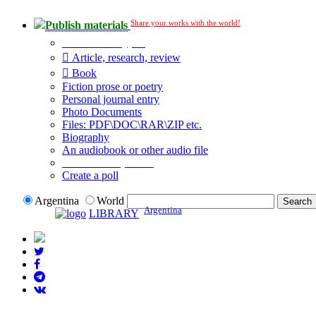
Share your works with the world!
Publish materials
Publication type?
Article, research, review
Book
Fiction prose or poetry
Personal journal entry
Photo Documents
Files: PDF\DOC\RAR\ZIP etc.
Biography
An audiobook or other audio file
Additional options:
Create a poll
Argentina
World
Argentina
LIBRARY