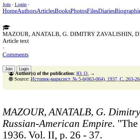
Join
·
Login
·
Home
Authors
Articles
Books
Photos
Files
Diaries
Biographi
MAZOUR, ANATALB, G. DIMITRY ZAVALISHIN,
Article text
·
Comments
Join
Login
Author(s) of the publication
:
Ю. О.
→
Source:
Историк-марксист, № 5-6(063-064), 1937, C. 263-26
MAZOUR, ANATALB, G. Dimitry Z
Russian-American Empire.
"The 
1936. Vol. II, p. 26 - 37.