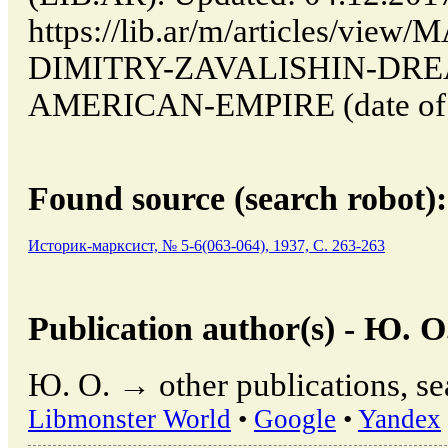
https://lib.ar/m/articles/v
DIMITRY-ZAVALISHIN-DRE
AMERICAN-EMPIRE (date of ac
Found source (search robot):
Историк-марксист, № 5-6(063-064), 1937, C. 263-263
Publication author(s) - Ю. О
Ю. О. → other publications, s
Libmonster World
•
Google
•
Yandex