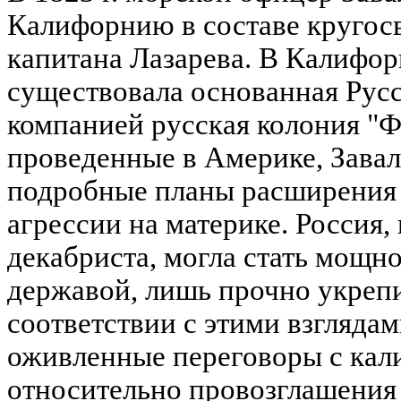
Калифорнию в составе кругос
капитана Лазарева. В Калифорн
существовала основанная Рус
компанией русская колония "Фо
проведенные в Америке, Зава
подробные планы расширения 
агрессии на материке. Россия
декабриста, могла стать мощн
державой, лишь прочно укреп
соответствии с этими взгляда
оживленные переговоры с ка
относительно провозглашения