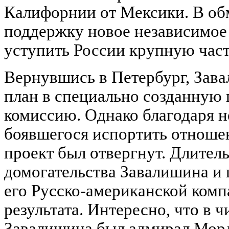
Калифорнии от Мексики. В об
поддержку новое независимое
уступить России крупную част
Вернувшись в Петербург, Зав
план в специально созданную 
комиссию. Однако благодаря н
боявшегося испортить отноше
проект был отвергнут. Длител
домогательства Завалишина и
его Русско-американской комп
результата. Интересно, что в 
Завалишина был адмирал Мор