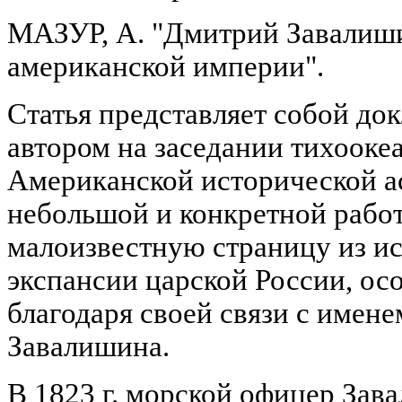
МАЗУР, А. "Дмитрий Завалишин
американской империи".
Статья представляет собой до
автором на заседании тихооке
Американской исторической а
небольшой и конкретной работ
малоизвестную страницу из и
экспансии царской России, о
благодаря своей связи с имене
Завалишина.
В 1823 г. морской офицер Зав