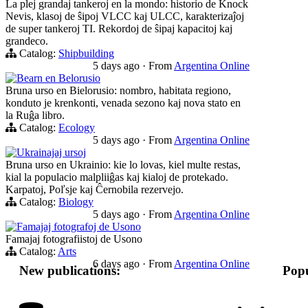
La plej grandaj tankeroj en la mondo: historio de Knock
Nevis, klasoj de ŝipoj VLCC kaj ULCC, karakterizaĵoj
de super tankeroj TI. Rekordoj de ŝipaj kapacitoj kaj
grandeco.
Catalog:
Shipbuilding
5 days ago
·
From
Argentina Online
Bearn en Belorusio
Bruna urso en Bielorusio: nombro, habitata regiono,
konduto je krenkonti, venada sezono kaj nova stato en
la Ruĝa libro.
Catalog:
Ecology
5 days ago
·
From
Argentina Online
Ukrainajaj ursoj
Bruna urso en Ukrainio: kie lo lovas, kiel multe restas,
kial la populacio malpliiĝas kaj kialoj de protekado.
Karpatoj, Poľsje kaj Ĉernobila rezervejo.
Catalog:
Biology
5 days ago
·
From
Argentina Online
Famajaj fotografoj de Usono
Famajaj fotografiistoj de Usono
Catalog:
Arts
6 days ago
·
From
Argentina Online
New publications:
Popu