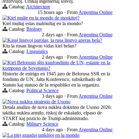
rezervujoj. Unikaj inĝenieriaj solvoj.
Catalog:
Architecture
15 hours ago
·
From
Argentina Online
Kiel multe en la mondo de moskitoj?
Kiel multaj estas malmultaj en la mondo?
Catalog:
Biology
2 days ago
·
From
Argentina Online
Kajaj lingvoj parolas, la rusa lingvo aperas bela?
Kiu la rusan lingvon vidas kiel belan?
Catalog:
Linguistics
2 days ago
·
From
Argentina Online
Kiel Belorusio iĝis kunfondinto de UN, estante en la
kompono de Sovetunio?
Historio de enirigo en 1945 jaro de Belorusa SSR en la
fondinto de UN, Jalta Konferenco, subskribado de
Statuto kaj statuso de la respubliko en la organizo.
Catalog:
Political Science
3 days ago
·
From
Argentina Online
Nova nuklea strategio de Usono
Detala analizo de nova nuklea doktrino de Usono 2026:
taktika nuklea armilo, riskoj de eskalado, elpaso de
START kaj pozicio de Trump-administrado.
Catalog:
Military Science
4 days ago
·
From
Argentina Online
La plej grandaj tankŭjoj en la mondo