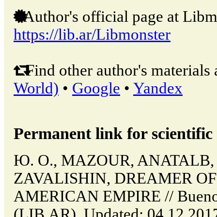
Author's official page at Libm
https://lib.ar/Libmonster
Find other author's materials 
World)
•
Google
•
Yandex
Permanent link for scientific 
Ю. О., MAZOUR, ANATALB,
ZAVALISHIN, DREAMER OF
AMERICAN EMPIRE // Buenos 
(LIB.AR). Updated: 04.12.201