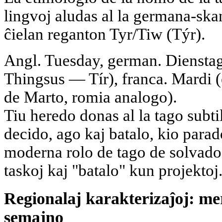
lingvoj aludas al la germana-ska
ĉielan reganton Tyr/Tiw (Týr).
Angl. Tuesday, german. Diensta
Thingsus — Tír), franca. Mardi (
de Marto, romia analogo).
Tiu heredo donas al la tago subti
decido, ago kaj batalo, kio para
moderna rolo de tago de solvado
taskoj kaj "batalo" kun projektoj
Regionalaj karakterizaĵoj: mer
semajno