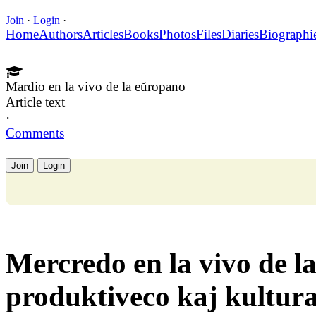
Join
·
Login
·
Home
Authors
Articles
Books
Photos
Files
Diaries
Biographi
Mardio en la vivo de la eŭropano
Article text
·
Comments
Join
Login
Mercredo en la vivo de l
produktiveco kaj kultur