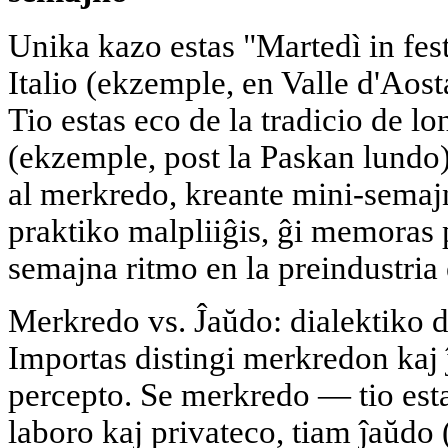
Unika kazo estas "Martedì in fes
Italio (ekzemple, en Valle d'Aos
Tio estas eco de la tradicio de lon
(ekzemple, post la Paskan lundo),
al merkredo, kreante mini-semaj
praktiko malpliiĝis, ĝi memoras pr
semajna ritmo en la preindustria
Merkredo vs. Ĵaŭdo: dialektiko 
Importas distingi merkredon kaj
percepto. Se merkredo — tio est
laboro kaj privateco, tiam ĵaŭdo