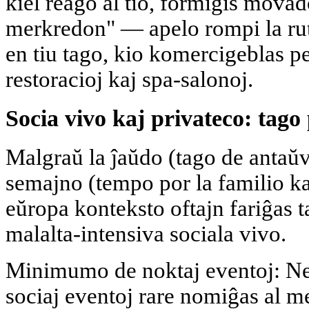
kiel reago al tio, formiĝis movad
merkredon" — apelo rompi la ruti
en tiu tago, kio komercigeblas pe
restoracioj kaj spa-salonoj.
Socia vivo kaj privateco: tago 
Malgraŭ la ĵaŭdo (tago de antaŭv
semajno (tempo por la familio ka
eŭropa konteksto oftajn fariĝas t
malalta-intensiva sociala vivo.
Minimumo de noktaj eventoj: N
sociaj eventoj rare nomiĝas al me