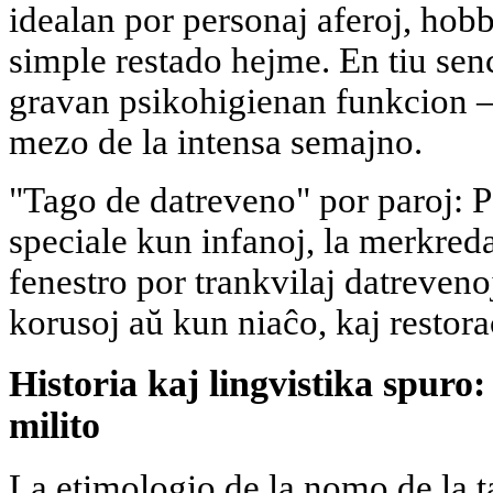
idealan por personaj aferoj, hobb
simple restado hejme. En tiu s
gravan psikohigienan funkcion —
mezo de la intensa semajno.
"Tago de datreveno" por paroj: Po
speciale kun infanoj, la merkred
fenestro por trankvilaj datreveno
korusoj aŭ kun niaĉo, kaj restorac
Historia kaj lingvistika spuro:
milito
La etimologio de la nomo de la t