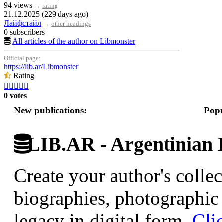
94 views
→
rating
21.12.2025 (229 days ago)
Лайфстайл
→
other headings
0 subscribers
All articles of the author on Libmonster
Official page:
https://lib.ar/Libmonster
Rating





0 votes
New publications:
Popu
LIB.AR - Argentinian D
Create your author's collec
biographies, photographic 
legacy in digital form.
Cli