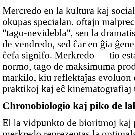
Mercredo en la kultura kaj socia
okupas specialan, oftajn malprec
"tago-nevidebla", sen la dramat
de vendredo, sed ĉar en ĝia ĝener
ĉefa signifo. Merkredo — tio est
normo, tago de maksimuma produ
markilo, kiu reflektaĵas evoluon
praktikoj kaj eĉ kinematografiaj 
Chronobiologio kaj piko de la
El la vidpunkto de bioritmoj kaj 
merkredo reprezentas la optimal