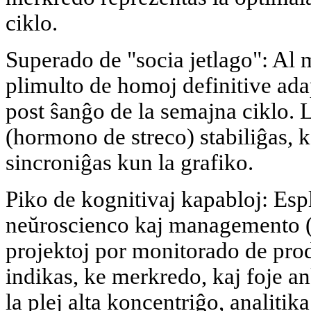
ciklo.
Superado de "socia jetlago": Al 
plimulto de homoj definitive adap
post ŝanĝo de la semajna ciklo. L
(hormono de streco) stabiliĝas, k
sincroniĝas kun la grafiko.
Piko de kognitivaj kapabloj: Esp
neŭroscienco kaj managemento 
projektoj por monitorado de prod
indikas, ke merkredo, kaj foje a
la plej alta koncentriĝo, analiti