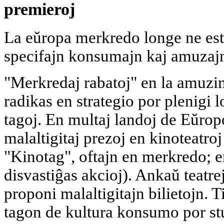
premieroj
La eŭropa merkredo longe ne esta
specifajn konsumajn kaj amuzaj
"Merkredaj rabatoj" en la amuzin
radikas en strategio por plenigi l
tagoj. En multaj landoj de Eŭro
malaltigitaj prezoj en kinoteat
"Kinotag", oftajn en merkredo; e
disvastiĝas akcioj). Ankaŭ teatre
proponi malaltigitajn bilietojn.
tagon de kultura konsumo por stu