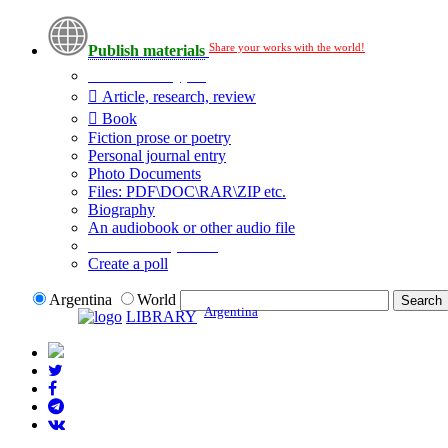
Share your works with the world!
Publish materials
Publication type?
Article, research, review
Book
Fiction prose or poetry
Personal journal entry
Photo Documents
Files: PDF\DOC\RAR\ZIP etc.
Biography
An audiobook or other audio file
Additional options:
Create a poll
Argentina
World
Argentina
LIBRARY