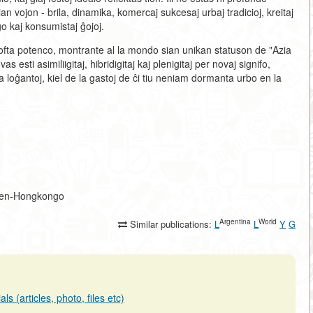
an vojon - brila, dinamika, komercaj sukcesaj urbaj tradicioj, kreitaj
ĝo kaj konsumistaj ĝojoj.
 softa potenco, montrante al la mondo sian unikan statuson de "Azia
s esti asimiliigitaj, hibridigitaj kaj plenigitaj per novaj signifo,
 loĝantoj, kiel de la gastoj de ĉi tiu neniam dormanta urbo en la
ro-en-Hongkongo
Argentina
World
Similar publications:
L
L
Y
G
s (articles, photo, files etc)