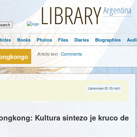
LIBRARY
Argentina
ticles
Books
Photos
Files
Diaries
Biographies
Audi
Article text
·
Comments
Hongkongo
Libmonster ID: ID-1621
ngkong: Kultura sintezo je kruco de