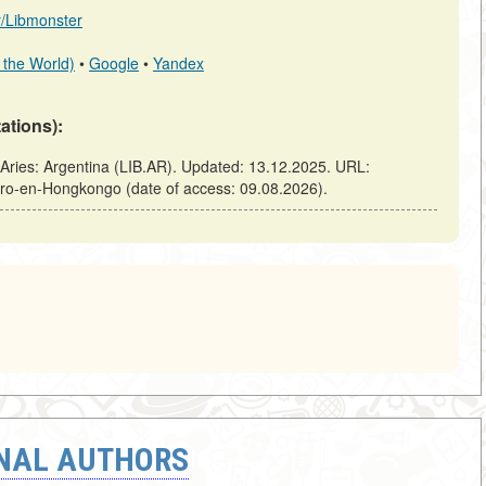
ar/Libmonster
 the World)
•
Google
•
Yandex
tations):
ries: Argentina (LIB.AR). Updated: 13.12.2025. URL:
Jaro-en-Hongkongo (date of access: 09.08.2026).
ONAL AUTHORS