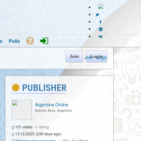
o
Polls
Join
Login
Join
·
Login
PUBLISHER
Argentina Online
Buenos Aires, Argentina
→
rating
101 views
13.12.2025 (239 days ago)
→
other headings
Туризм и путешествия