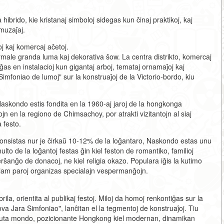
rido, kie kristanaj simboloj sidegas kun ĉinaj praktikoj, kaj
amuzaĵaj.
j kaj komercaj aĉetoj.
ale granda luma kaj dekorativa ŝow. La centra distrikto, komercaj
ĝas en instalacioj kun gigantaj arboj, temataj ornamaĵoj kaj
imfoniao de lumoj" sur la konstruaĵoj de la Victorio-bordo, kiu
Naskondo estis fondita en la 1960-aj jaroj de la hongkonga
 en la regiono de Chimsachoy, por atrakti vizitantojn al siaj
a festo.
 konsistas nur je ĉirkaŭ 10-12% de la loĝantaro, Naskondo estas unu
multo de la loĝantoj festas ĝin kiel feston de romantiko, familioj
rŝanĝo de donacoj, ne kiel religia okazo. Populara iĝis la kutimo
iam paroj organizas specialajn vespermanĝojn.
la, orientita al publikaj festoj. Miloj da homoj renkontiĝas sur la
va Jara Simfoniao", lanĉitan el la tegmentoj de konstruaĵoj. Tiu
a tuta mondo, pozicionante Hongkong kiel modernan, dinamikan