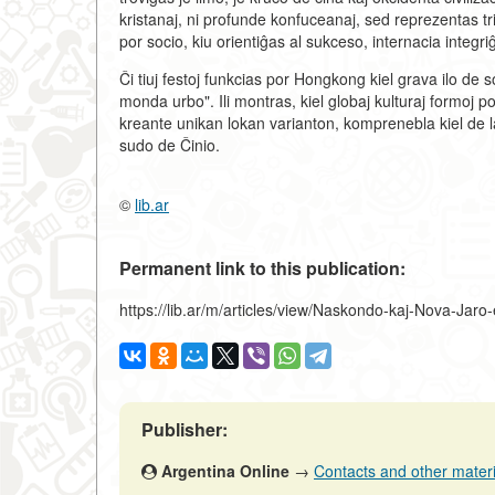
kristanaj, ni profunde konfuceanaj, sed reprezentas tri
por socio, kiu orientiĝas al sukceso, internacia integri
Ĉi tiuj festoj funkcias por Hongkong kiel grava ilo de
monda urbo". Ili montras, kiel globaj kulturaj formoj pova
kreante unikan lokan varianton, komprenebla kiel de la
sudo de Ĉinio.
©
lib.ar
Permanent link to this publication:
https://lib.ar/m/articles/view/Naskondo-kaj-Nova-Ja
Publisher:
Argentina Online
→
Contacts and other material