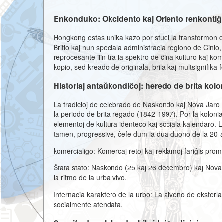
Enkonduko: Okcidento kaj Oriento renkonti
Hongkong estas unika kazo por studi la transformon de 
Britio kaj nun speciala administracia regiono de Ĉinio
reprocesante ilin tra la spektro de ĉina kulturo kaj k
kopio, sed kreado de originala, brila kaj multsignifik
Historiaj antaŭkondiĉoj: heredo de brita kol
La tradicioj de celebrado de Naskondo kaj Nova Jaro l
la periodo de brita regado (1842-1997). Por la kolonia a
elementoj de kultura identeco kaj sociala kalendaro. La
tamen, progressive, ĉefe dum la dua duono de la 20-a jar
komercialigo: Komercaj retoj kaj reklamoj fariĝis pr
Ŝtata stato: Naskondo (25 kaj 26 decembro) kaj Nova Jaro
la ritmo de la urba vivo.
Internacia karaktero de la urbo: La alveno de eksterla
socialmente atendata.