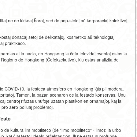
taj ne de kirkeaj ĥoroj, sed de pop-steloj aŭ korporaciaj kolektivoj,
ostaj donacaj setoj de delikataĵoj, kosmetiko aŭ teknologiaj
aj praktikeco.
o parolas al la nacio, en Hongkong la ĉefa televidaj eventoj estas la
a Regiono de Hongkong (Ĉefekzekutivo), kiu estas analizita de
io COVID-19, la festeca atmosfero en Hongkong iĝis pli modera.
ŭtoritatoj. Tamen, la bazan scenaron de la festado konservas. Unu
caj centroj rifuzas unufoje uzatan plastikon en ornamaĵoj, kaj la
 pro aero-polluaj problemoj.
festo
 kultura lim mobiliteco (de "limo mobiliteco" - limo): la urbo
io, kaj ĝiaj festoj idealo reflektas tion. Ili ne estas ni profunde