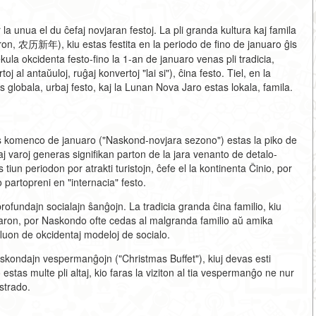
 unua el du ĉefaj novjaran festoj. La pli granda kultura kaj famila
on, 农历新年), kiu estas festita en la periodo de fino de januaro ĝis
ula okcidenta festo-fino la 1-an de januaro venas pli tradicia,
toj al antaŭuloj, ruĝaj konvertoj "lai si"), ĉina festo. Tiel, en la
globala, urbaj festo, kaj la Lunan Nova Jaro estas lokala, famila.
 komenco de januaro ("Naskond-novjara sezono") estas la piko de
j varoj generas signifikan parton de la jara venanto de detalo-
tiun periodon por atrakti turistojn, ĉefe el la kontinenta Ĉinio, por
partopreni en "internacia" festo.
profundajn socialajn ŝanĝojn. La tradicia granda ĉina familio, kiu
ron, por Naskondo ofte cedas al malgranda familio aŭ amika
fluon de okcidentaj modeloj de socialo.
askondajn vespermanĝojn ("Christmas Buffet"), kiuj devas esti
 estas multe pli altaj, kio faras la viziton al tia vespermanĝo ne nur
strado.