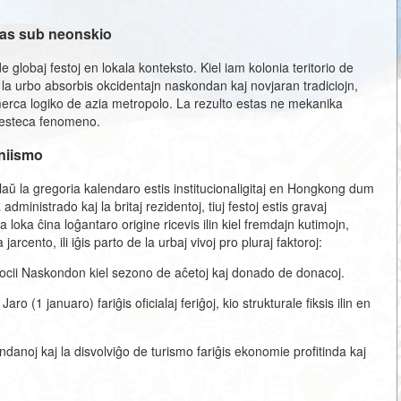
ĝas sub neonskio
globaj festoj en lokala konteksto. Kiel iam kolonia teritorio de
, la urbo absorbis okcidentajn naskondan kaj novjaran tradiciojn,
omerca logiko de azia metropolo. La rezulto estas ne mekanika
a festeca fenomeno.
oniismo
aŭ la gregoria kalendaro estis institucionaligitaj en Hongkong dum
dministrado kaj la britaj rezidentoj, tiuj festoj estis gravaj
 loka ĉina loĝantaro origine ricevis ilin kiel fremdajn kutimojn,
cento, ili iĝis parto de la urbaj vivoj pro pluraj faktoroj:
omocii Naskondon kiel sezono de aĉetoj kaj donado de donacoj.
 (1 januaro) fariĝis oficialaj feriĝoj, kio strukturale fiksis ilin en
ndanoj kaj la disvolviĝo de turismo fariĝis ekonomie profitinda kaj