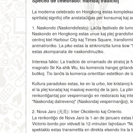
Specifo de celebrado: hibridaj tradicioj
La moderna celebrado en Hongkong estas kompleksa hib
spiritalaj signifoj ofte anstataŭiĝas per konsumaj kaj 
1. Naskondo (Naskondofesto): Laŭta festivalo de lumo
Naskondo en Hongkong estas unue kaj plej grandoform
centroj kiel Harbour City kaj Times Square, transformi
animatroniko. La piko estas la sinkronizita luma ŝow "S
estas akompanata de naskondmuziko.
Interesa fakto: La tradicio de ornamado de stratoj je 
magnato Sir Ka-shik Wu, kiu komencis hangej girlandojn
butikoj. Tio lanĉis la komerca-orientitan estetikon de l
Kultura paradokso estas, ke en la urbo, kie kristanoj
el la plej konataj kaj masivaj eventoj de la jaro. La pli
renkontiĝantaj por vespermanĝo en restoracio kaj inte
"Naskondaj datrevenoj" (Naskondaj vespermanĝoj), k
2. Nova Jaro (元旦): Inter Okcidento kaj Oriento.
La renkontiĝo de Nova Jaro la 1-an de januaro estas bri
Victorio-bordo por vidvadi la 12-minutan fajroŝaun "No
spektaklo estas transmetita en direkta elsendo tra l