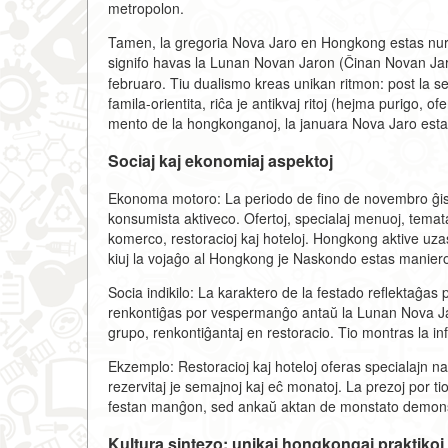
metropolon.
Tamen, la gregoria Nova Jaro en Hongkong estas nur la
signifo havas la Lunan Novan Jaron (Ĉinan Novan Jar
februaro. Tiu dualismo kreas unikan ritmon: post la sek
famila-orientita, riĉa je antikvaj ritoj (hejma purigo, ofer
mento de la hongkonganoj, la januara Nova Jaro estas 
Sociaj kaj ekonomiaj aspektoj
Ekonoma motoro: La periodo de fino de novembro ĝis
konsumista aktiveco. Ofertoj, specialaj menuoj, temata
komerco, restoracioj kaj hoteloj. Hongkong aktive uzas 
kiuj la vojaĝo al Hongkong je Naskondo estas maniero 
Socia indikilo: La karaktero de la festado reflektaĝas 
renkontiĝas por vespermanĝo antaŭ la Lunan Nova Ja
grupo, renkontiĝantaj en restoracio. Tio montras la in
Ekzemplo: Restoracioj kaj hoteloj oferas specialajn n
rezervitaj je semajnoj kaj eĉ monatoj. La prezoj por tio
festan manĝon, sed ankaŭ aktan de monstato demon
Kultura sintezo: unikaj hongkongaj praktikoj