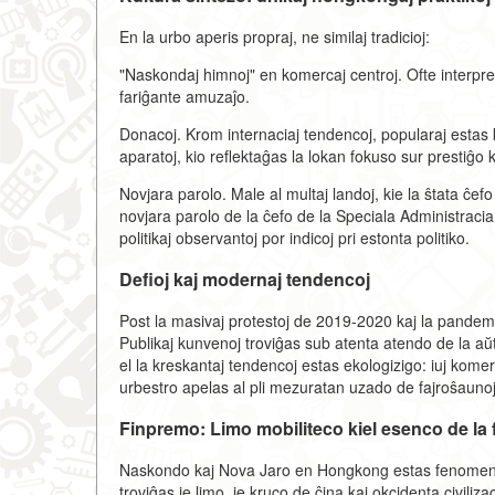
En la urbo aperis propraj, ne similaj tradicioj:
"Naskondaj himnoj" en komercaj centroj. Ofte interpreti
fariĝante amuzaĵo.
Donacoj. Krom internaciaj tendencoj, popularaj estas k
aparatoj, kio reflektaĝas la lokan fokuso sur prestiĝo k
Novjara parolo. Male al multaj landoj, kie la ŝtata ĉef
novjara parolo de la ĉefo de la Speciala Administraci
politikaj observantoj por indicoj pri estonta politiko.
Defioj kaj modernaj tendencoj
Post la masivaj protestoj de 2019-2020 kaj la pandem
Publikaj kunvenoj troviĝas sub atenta atendo de la a
el la kreskantaj tendencoj estas ekologizigo: iuj komer
urbestro apelas al pli mezuratan uzado de fajroŝaunoj
Finpremo: Limo mobiliteco kiel esenco de la 
Naskondo kaj Nova Jaro en Hongkong estas fenomeno de
troviĝas je limo, je kruco de ĉina kaj okcidenta civilizac