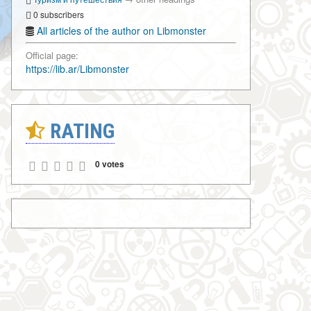
0 subscribers
All articles of the author on Libmonster
Official page:
https://lib.ar/Libmonster
RATING
0 votes