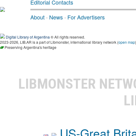
Editorial Contacts
About
·
News
·
For Advertisers
Digital Library of Argentina
® All rights reserved.
2023-2026, LIB.AR is a part of Libmonster, international library network (
open map
Preserving Argentina's heritage
LIBMONSTER NET
L
US-Great Brit