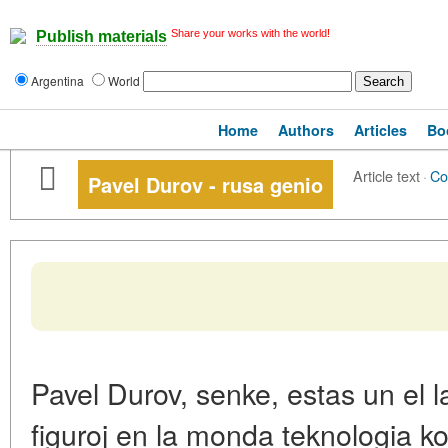
Share your works with the world!
Publish materials
Argentina
World
Home
Authors
Articles
Bo
Article text
·
Co
Pavel Durov - rusa genio
Pavel Durov, senke, estas un el la 
figuroj en la monda teknologia k