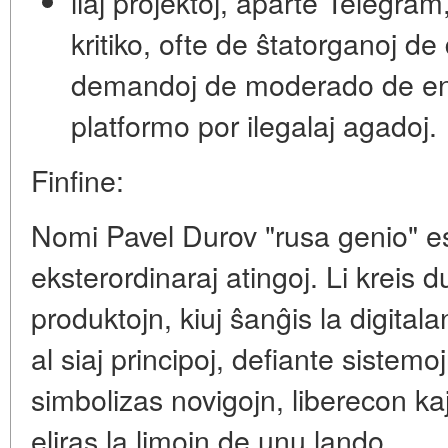
liaj projektoj, aparte Telegra
kritiko, ofte de ŝtatorganoj de 
demandoj de moderado de en
platformo por ilegalaj agadoj.
Finfine:
Nomi Pavel Durov "rusa genio" es
eksterordinaraj atingoj. Li kreis 
produktojn, kiuj ŝanĝis la digitala
al siaj principoj, defiante sistemoj
simbolizas novigojn, liberecon ka
eliras la limojn de unu lando.