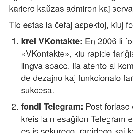
kariero kaŭzas admiron kaj serva
Tio estas la ĉefaj aspektoj, kiuj f
En 2006 li fo
krei VKontakte:
«VKontakte», kiu rapide fariĝi
lingva spaco. lia atento al ko
de dezajno kaj funkcionalo fa
sukcesa.
Post forlaso
fondi Telegram:
kreis la mesaĝilon Telegram en
estis
sekureco, rapideco kaj k