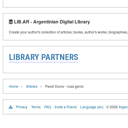
LIB.AR - Argentinian Digital Library
Create your author's collection of articles, books, author's works, biographies
LIBRARY PARTNERS
›
›
Home
Articles
Pavel Durov - rusa genio
Privacy
Terms
FAQ
Invite a Friend
Language (en)
© 2026
Argent