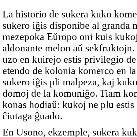
La historio de sukera kuko kome
sukero iĝis disponibe al granda
mezepoka Eŭropo oni kuis kukojn
aldonante melon aŭ sekfruktojn. S
uzo en kuirejo estis privilegio de
etendo de kolonia komerco en la 
sukero iĝis pli malpeza, kaj kuk
domoj de la komuniĝo. Tiam kome
konas hodiaŭ: kukoj ne plu estis f
ĉiutaga ĝuado.
En Usono, ekzemple, sukera kuk