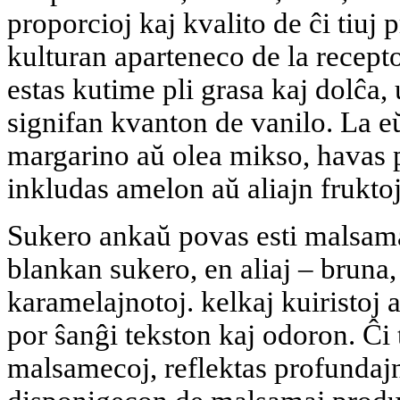
proporcioj kaj kvalito de ĉi tiuj
kulturan aparteneco de la recep
estas kutime pli grasa kaj dolĉa,
signifan kvanton de vanilo. La e
margarino aŭ olea mikso, havas p
inkludas amelon aŭ aliajn frukto
Sukero ankaŭ povas esti malsama
blankan sukero, en aliaj – bruna
karamelajnotoj. kelkaj kuiristoj
por ŝanĝi tekston kaj odoron. Ĉi 
malsamecoj, reflektas profundajn