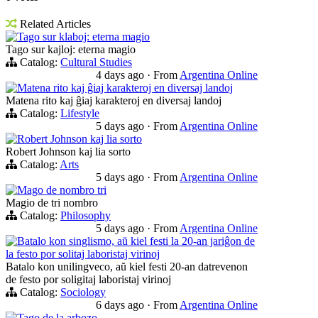
Related Articles
Tago sur klaboj: eterna magio
Tago sur kajloj: eterna magio
Catalog:
Cultural Studies
4 days ago
·
From
Argentina Online
Matena rito kaj ĝiaj karakteroj en diversaj landoj
Matena rito kaj ĝiaj karakteroj en diversaj landoj
Catalog:
Lifestyle
5 days ago
·
From
Argentina Online
Robert Johnson kaj lia sorto
Robert Johnson kaj lia sorto
Catalog:
Arts
5 days ago
·
From
Argentina Online
Mago de nombro tri
Magio de tri nombro
Catalog:
Philosophy
5 days ago
·
From
Argentina Online
Batalo kon singlismo, aŭ kiel festi la 20-an jariĝon de
la festo por solitaj laboristaj virinoj
Batalo kon unilingveco, aŭ kiel festi 20-an datrevenon
de festo por soligitaj laboristaj virinoj
Catalog:
Sociology
6 days ago
·
From
Argentina Online
Tago de la arbozo