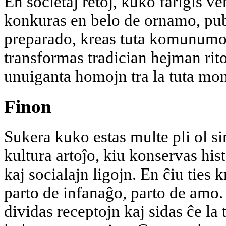
En societaj retoj, kuko fariĝis v
konkuras en belo de ornamo, pub
preparado, kreas tuta komunumo
transformas tradician hejman rit
unuiganta homojn tra la tuta mo
Finon
Sukera kuko estas multe pli ol si
kultura artoĵo, kiu konservas his
kaj socialajn ligojn. En ĉiu ties 
parto de infanaĝo, parto de amo
dividas receptojn kaj sidas ĉe la 