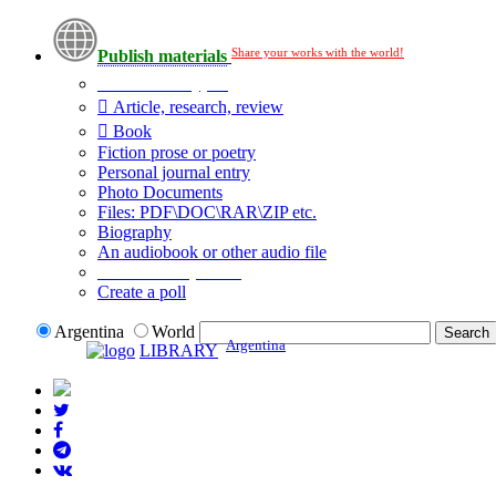
Share your works with the world!
Publish materials
Publication type?
Article, research, review
Book
Fiction prose or poetry
Personal journal entry
Photo Documents
Files: PDF\DOC\RAR\ZIP etc.
Biography
An audiobook or other audio file
Additional options:
Create a poll
Argentina
World
Argentina
LIBRARY