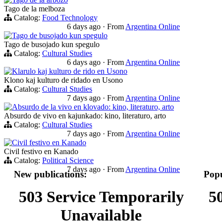
Tago de la melboza
Catalog:
Food Technology
6 days ago
·
From
Argentina Online
Tago de busojado kun spegulo
Tago de busojado kun spegulo
Catalog:
Cultural Studies
6 days ago
·
From
Argentina Online
Klarulo kaj kulturo de rido en Usono
Klono kaj kulturo de ridado en Usono
Catalog:
Cultural Studies
7 days ago
·
From
Argentina Online
Absurdo de la vivo en klovado: kino, literaturo, arto
Absurdo de vivo en kajunkado: kino, literaturo, arto
Catalog:
Cultural Studies
7 days ago
·
From
Argentina Online
Civil festivo en Kanado
Civil festivo en Kanado
Catalog:
Political Science
7 days ago
·
From
Argentina Online
New publications:
Popu
503 Service Temporarily
5
Unavailable