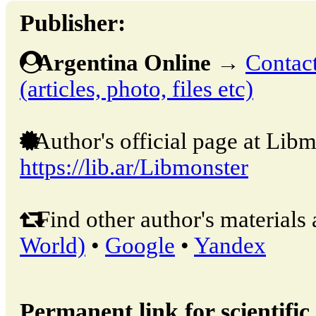
Publisher:
Argentina Online
→
Contact
(articles, photo, files etc)
Author's official page at Libm
https://lib.ar/Libmonster
Find other author's materials 
World)
•
Google
•
Yandex
Permanent link for scientific 