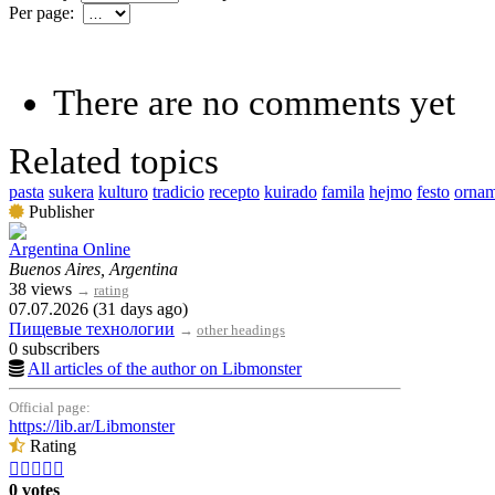
Per page:
There are no comments yet
Related topics
pasta
sukera
kulturo
tradicio
recepto
kuirado
famila
hejmo
festo
orna
Publisher
Argentina Online
Buenos Aires, Argentina
38 views
→
rating
07.07.2026 (31 days ago)
Пищевые технологии
→
other headings
0 subscribers
All articles of the author on Libmonster
Official page:
https://lib.ar/Libmonster
Rating





0 votes