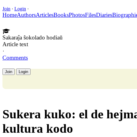
Join
·
Login
·
Home
Authors
Articles
Books
Photos
Files
Diaries
Biographi
Sakaraĵa ŝokolado hodiaŭ
Article text
·
Comments
Join
Login
Sukera kuko: el de hejm
kultura kodo