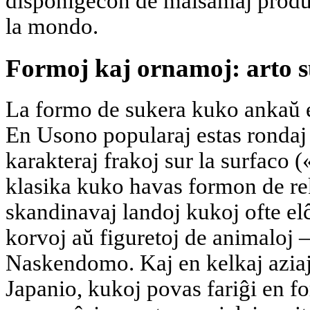
disponigecon de malsamaj produk
la mondo.
Formoj kaj ornamoj: arto su
La formo de sukera kuko ankaŭ es
En Usono popularaj estas rondaj 
karakteraj frakoj sur la surfaco 
klasika kuko havas formon de rek
skandinavaj landoj kukoj ofte elĉ
korvoj aŭ figuretoj de animaloj – 
Naskendomo. Kaj en kelkaj aziaj
Japanio, kukoj povas fariĝi en fo