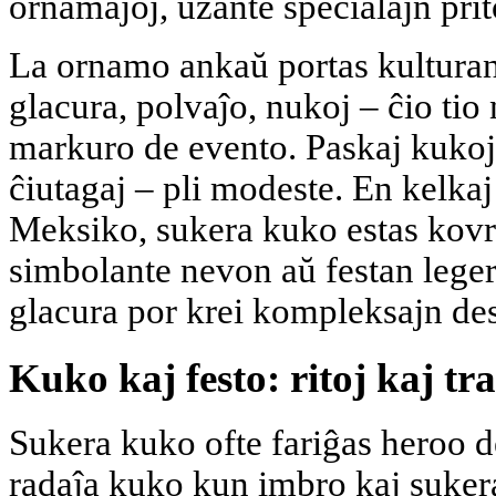
ornamaĵoj, uzante specialajn prit
La ornamo ankaŭ portas kulturan
glacura, polvaĵo, nukoj – ĉio tio
markuro de evento. Paskaj kukoj 
ĉiutagaj – pli modeste. En kelka
Meksiko, sukera kuko estas kovri
simbolante nevon aŭ festan leger
glacura por krei kompleksajn de
Kuko kaj festo: ritoj kaj tra
Sukera kuko ofte fariĝas heroo de
radaĵa kuko kun imbro kaj suker