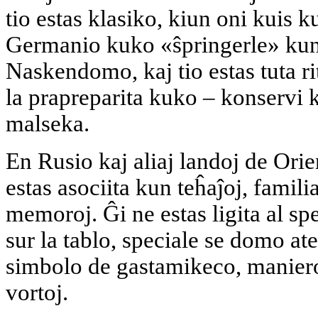
tio estas klasiko, kiun oni kuis k
Germanio kuko «ŝpringerle» kun 
Naskendomo, kaj tio estas tuta rit
la prapreparita kuko – konservi k
malseka.
En Rusio kaj aliaj landoj de Ori
estas asociita kun teĥaĵoj, famil
memoroj. Ĝi ne estas ligita al sp
sur la tablo, speciale se domo at
simbolo de gastamikeco, maniero
vortoj.