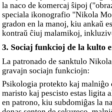
la naco de komercaj ŝipoj ("obraz
speciala ikonografio "Nikola Mo
gradon en la manoj, kiu ankaŭ est
kontraŭ ĉiuj malamikoj, inkluziv
3. Sociaj funkcioj de la kult
La patronado de sanktulo Nikola
gravajn sociajn funkciojn:
Psikologia protekto kaj malniĝo 
maristo kaj pescisto estas ligita 
en patrono, kiu subdomiĝas la na
donas senton de sekureco, malni