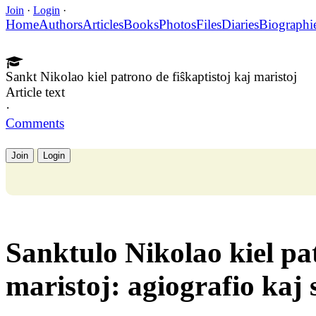
Join
·
Login
·
Home
Authors
Articles
Books
Photos
Files
Diaries
Biographi
Sankt Nikolao kiel patrono de fiŝkaptistoj kaj maristoj
Article text
·
Comments
Join
Login
Sanktulo Nikolao kiel pa
maristoj: agiografio kaj 