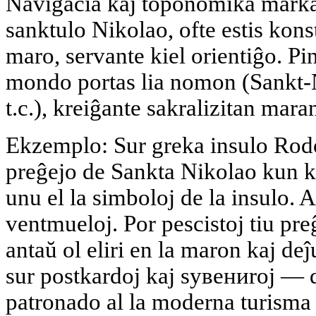
Navigacia kaj toponomika markad
sanktulo Nikolao, ofte estis konst
maro, servante kiel orientiĝo. Pint
mondo portas lia nomon (Sankt-
t.c.), kreiĝante sakralizitan mara
Ekzemplo: Sur greka insulo Rod
preĝejo de Sankta Nikolao kun k
unu el la simboloj de la insulo. 
ventmueloj. Por pescistoj tiu pre
antaŭ ol eliri en la maron kaj de
sur postkardoj kaj sувениroj — d
patronado al la moderna turisma