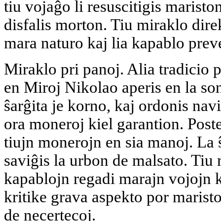
tiu vojaĝo li resuscitigis mariston
disfalis morton. Tiu miraklo direk
mara naturo kaj lia kapablo prev
Miraklo pri panoj. Alia tradicio 
en Miroj Nikolao aperis en la son
ŝarĝita je korno, kaj ordonis navig
ora moneroj kiel garantion. Poste
tiujn monerojn en sia manoj. La ŝ
saviĝis la urbon de malsato. Tiu
kapablojn regadi marajn vojojn k
kritike grava aspekto por maristoj
de necertecoj.