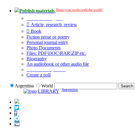
Share your works with the world!
Publish materials
Publication type?
Article, research, review
Book
Fiction prose or poetry
Personal journal entry
Photo Documents
Files: PDF\DOC\RAR\ZIP etc.
Biography
An audiobook or other audio file
Additional options:
Create a poll
Argentina
World
Argentina
LIBRARY