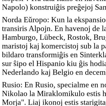
Napolo) konstruiĝis preĝejoj Sa
Norda Eŭropo: Kun la ekspansio
transiris Alpojn. En havenoj de l
Hamburgo, Lübeck, Rostok, Brug
maristoj kaj komercistoj sub la p
bildaro transformiĝis en Sinterkl
sur ŝipo el Hispanio kiu ĝis hodia
Nederlando kaj Belgio en decem
Rusio: En Rusio, specialme en n
Nikolao la Miraklomikulo estis h
Morja". Liaj ikonoj estis starigit