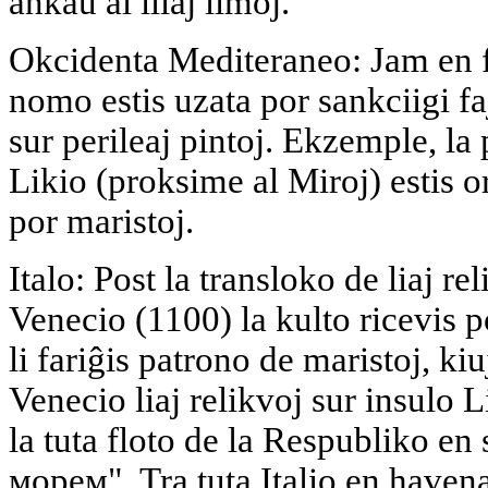
ankaŭ al iliaj limoj.
Okcidenta Mediteraneo: Jam en f
nomo estis uzata por sankciigi 
sur perileaj pintoj. Ekzemple, la
Likio (proksime al Miroj) estis o
por maristoj.
Italo: Post la transloko de liaj re
Venecio (1100) la kulto ricevis 
li fariĝis patrono de maristoj, kiu
Venecio liaj relikvoj sur insulo
la tuta floto de la Respubliko en
морем". Tra tuta Italio en haven