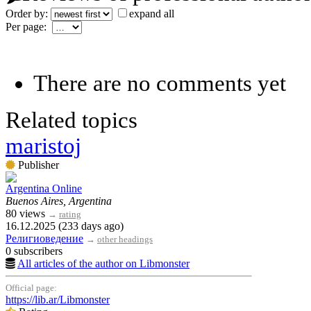
Order by:
expand all
Per page:
There are no comments yet
Related topics
maristoj
Publisher
Argentina Online
Buenos Aires, Argentina
80 views
→
rating
16.12.2025 (233 days ago)
Религиоведение
→
other headings
0 subscribers
All articles of the author on Libmonster
Official page:
https://lib.ar/Libmonster