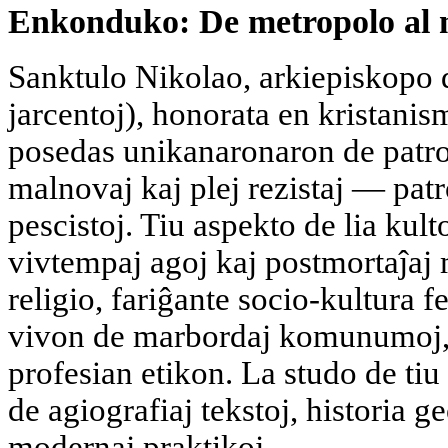
Enkonduko: De metropolo al 
Sanktulo Nikolao, arkiepiskopo d
jarcentoj), honorata en kristanism
posedas unikanaronaron de patrona
malnovaj kaj plej rezistaj — pat
pescistoj. Tiu aspekto de lia kulto
vivtempaj agoj kaj postmortaĵaj m
religio, fariĝante socio-kultura 
vivon de marbordaj komunumoj,
profesian etikon. La studo de ti
de agiografiaj tekstoj, historia 
modernaj praktikoj.