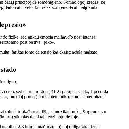
n bazaj principoj de somohigieno. Somnologoj kredas, ke
eguladon al nivelo, kiu estas komparebla al malgranda
depresio»
 de fizika, sed ankaŭ emocia malhavaĵo post intensa
serotonino post festiva «piko».
ultaj fariĝas fonto de tensio kaj ekzistenciala malsato,
estado
timaligon:
vi ĉion, sed en mikro-dosoj (1-2 spatoj da salato, 1 peco da
siko, mokitaj pomoj) por subteni mikrobioton. Intermitanta
alkohola trinkaĵo malniĝigas intoxikadon kaj ŝargonon sur
(imbro) stimulas detoktajn enzimojn de fojo.
ne pli ol 2-3 horoj antaŭ mateno) kaj obliga «trankvila