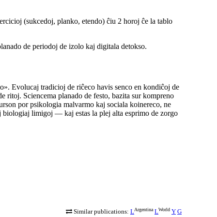
icioj (sukcedoj, planko, etendo) ĉiu 2 horoj ĉe la tablo
lanado de periodoj de izolo kaj digitala detokso.
o». Evolucaj tradicioj de riĉeco havis senco en kondiĉoj de
e ritoj
. Sciencema planado de festo, bazita sur kompreno
isurson por psikologia malvarmo kaj sociala koinereco, ne
 biologiaj limigoj — kaj estas la plej alta esprimo de zorgo
Argentina
World
Similar publications:
L
L
Y
G