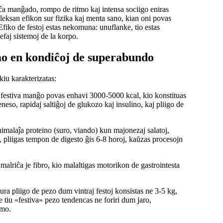
iĉa manĝado, rompo de ritmo kaj intensa sociigo eniras
eksan efikon sur fizika kaj menta sano, kian oni povas
Efiko de festoj estas nekomuna: unuflanke, tio estas
efaj sistemoj de la korpo.
emo en kondiĉoj de superabundo
iu karakterizatas:
estiva manĝo povas enhavi 3000-5000 kcal, kio konstituas
so, rapidaj saltiĝoj de glukozo kaj insulino, kaj pliigo de
malaĵa proteino (suro, viando) kun majonezaj salatoj,
pliigas tempon de digesto ĝis 6-8 horoj, kaŭzas procesojn
alriĉa je fibro, kio malaltigas motorikon de gastrointesta
ra pliigo de pezo dum vintraj festoj konsistas ne 3-5 kg,
e tiu «festiva» pezo tendencas ne foriri dum jaro,
omo.