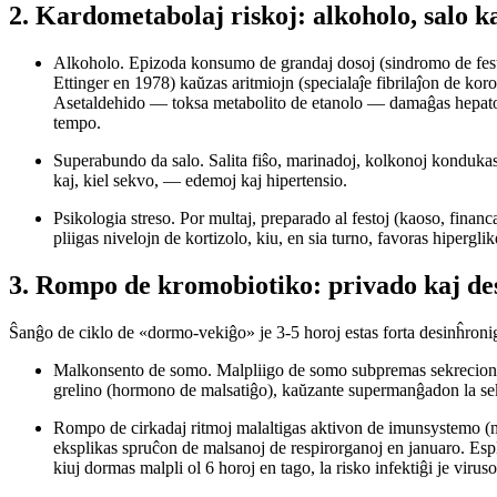
2. Kardometabolaj riskoj: alkoholo, salo ka
Alkoholo.
Epizoda konsumo de grandaj dosoj (sindromo de fe
Ettinger en 1978) kaŭzas aritmiojn (specialaĵe fibrilaĵon de kor
Asetaldehido — toksa metabolito de etanolo — damaĝas hepatoci
tempo.
Superabundo da salo.
Salita fiŝo, marinadoj, kolkonoj kondukas 
kaj, kiel sekvo, — edemoj kaj hipertensio.
Psikologia streso.
Por multaj, preparado al festoj (kaoso, financaj
pliigas nivelojn de kortizolo, kiu, en sia turno, favoras hiperg
3. Rompo de kromobiotiko: privado kaj de
Ŝanĝo de ciklo de «dormo-vekiĝo» je 3-5 horoj estas forta desinĥroni
Malkonsento de somo.
Malpliigo de somo subpremas sekrecion d
grelino (hormono de malsatiĝo), kaŭzante supermanĝadon la se
Rompo de cirkadaj ritmoj
malaltigas aktivon de imunsystemo (m
eksplikas spruĉon de malsanoj de respirorganoj en januaro. Esp
kiuj dormas malpli ol 6 horoj en tago, la risko infektiĝi je viruso