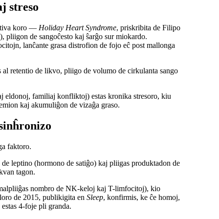
j streso
stiva koro —
Holiday Heart Syndrome
, priskribita de Filipo
o), pliigon de sangoĉesto kaj ŝarĝo sur miokardo.
tojn, lanĉante grasa distrofion de fojo eĉ post mallonga
al retentio de likvo, pliigo de volumo de cirkulanta sango
 eldonoj, familiaj konfliktoj) estas kronika stresoro, kiu
likemion kaj akumuliĝon de vizaĝa graso.
sinĥronizo
ga faktoro.
e leptino (hormono de satiĝo) kaj pliigas produktadon de
kvan tagon.
alpliiĝas nombro de NK-keloj kaj T-limfocitoj), kio
loro de 2015, publikigita en
Sleep
, konfirmis, ke ĉe homoj,
 estas 4-foje pli granda.