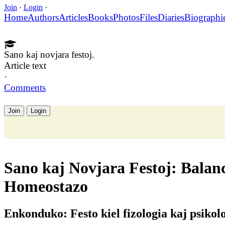
Join
·
Login
·
Home
Authors
Articles
Books
Photos
Files
Diaries
Biographi
Sano kaj novjara festoj.
Article text
·
Comments
Join
Login
Sano kaj Novjara Festoj: Balan
Homeostazo
Enkonduko: Festo kiel fizologia kaj psikolo