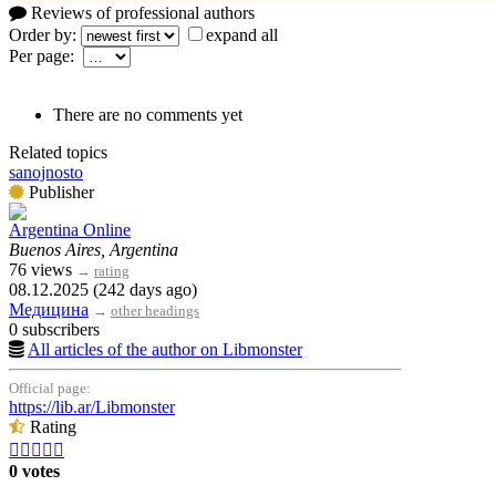
Reviews of professional authors
Order by:
expand all
Per page:
There are no comments yet
Related topics
sanojnosto
Publisher
Argentina Online
Buenos Aires, Argentina
76 views
→
rating
08.12.2025 (242 days ago)
Медицина
→
other headings
0 subscribers
All articles of the author on Libmonster
Official page:
https://lib.ar/Libmonster
Rating





0 votes