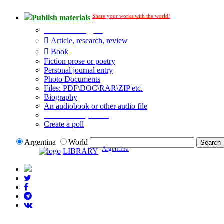
Share your works with the world!
Publish materials
Publication type?
Article, research, review
Book
Fiction prose or poetry
Personal journal entry
Photo Documents
Files: PDF\DOC\RAR\ZIP etc.
Biography
An audiobook or other audio file
Additional options:
Create a poll
Argentina
World
Argentina
LIBRARY