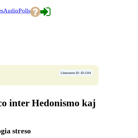
es
Audio
Polls
Libmonster ID: ID-1504
co inter Hedonismo kaj
gia streso