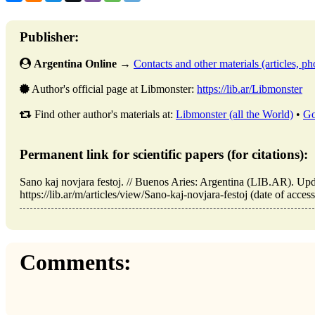
Publisher:
Argentina Online
→
Contacts and other materials (articles, pho
Author's official page at Libmonster:
https://lib.ar/Libmonster
Find other author's materials at:
Libmonster (all the World)
•
Go
Permanent link for scientific papers (for citations):
Sano kaj novjara festoj. // Buenos Aries: Argentina (LIB.AR). U
https://lib.ar/m/articles/view/Sano-kaj-novjara-festoj (date of acces
Comments: