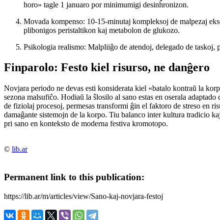
horo» tagle 1 januaro por minimumigi desinĥronizon.
Movada kompenso:
10-15-minutaj kompleksoj de malpezaj ekserc
plibonigos peristaltikon kaj metabolon de glukozo.
Psikologia realismo:
Malpliiĝo de atendoj, delegado de taskoj, p
Finparolo: Festo kiel risurso, ne danĝero
Novjara periodo ne devas esti konsiderata kiel «batalo kontraŭ la korp
sezona malsufiĉo. Hodiaŭ la ŝlosilo al sano estas en
oserala adaptado d
de fiziolaj procesoj, permesas transformi ĝin el faktoro de streso en r
damaĝante sistemojn de la korpo. Tiu balanco inter kultura tradicio kaj
pri sano en konteksto de moderna festiva kromotopo.
©
lib.ar
Permanent link to this publication:
https://lib.ar/m/articles/view/Sano-kaj-novjara-festoj