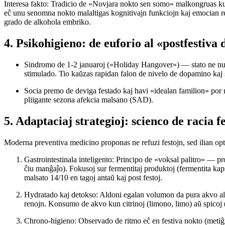
Interesa fakto:
Tradicio de «Novjara nokto sen somo» malkongruas ku
eĉ unu senomna nokto malaltigas kognitivajn funkciojn kaj emocian r
grado de alkohola embriko.
4. Psikohigieno: de euforio al «postfestiva 
Sindromo de 1-2 januaroj («Holiday Hangover»)
— stato ne nur
stimulado. Tio kaŭzas rapidan falon de nivelo de dopamino kaj 
Socia premo
de deviga festado kaj havi «idealan familion» por m
pliigante sezona afekcia malsano (SAD).
5. Adaptaciaj strategioj: scienco de racia f
Moderna preventiva medicino proponas ne refuzi festojn, sed ilian op
Gastrointestinala inteligento:
Principo de «voksal palitro» — pro
ĉiu manĝaĵo). Fokusoj sur fermentitaj produktoj (fermentita kap
malsato 14/10 en tagoj antaŭ kaj post festoj.
Hydratado kaj detokso:
Aldoni egalan volumon da pura akvo al 
renojn. Konsumo de akvo kun citrinoj (limono, limo) aŭ spicoj 
Chrono-higieno:
Observado de ritmo eĉ en festiva nokto (metiĝi 