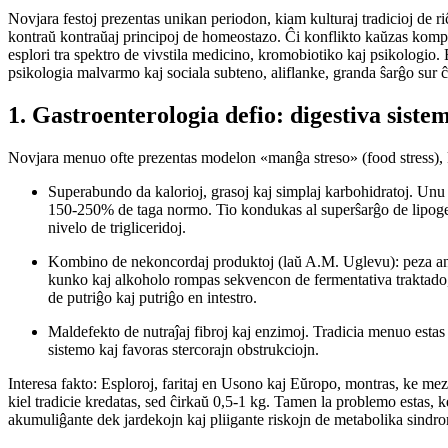
Novjara festoj prezentas unikan periodon, kiam kulturaj tradicioj de r
kontraŭ kontraŭaj principoj de homeostazo. Ĉi konflikto kaŭzas kompl
esplori tra spektro de vivstila medicino, kromobiotiko kaj psikologio. 
psikologia malvarmo kaj sociala subteno, aliflanke, granda ŝarĝo sur ĉ
1. Gastroenterologia defio: digestiva sist
Novjara menuo ofte prezentas modelon «manĝa streso» (food stress), k
Superabundo da kalorioj, grasoj kaj simplaj karbohidratoj.
Unu f
150-250% de taga normo. Tio kondukas al superŝarĝo de lipogene
nivelo de trigliceridoj.
Kombino de nekoncordaj produktoj
(laŭ A.M. Uglevu): peza ani
kunko kaj alkoholo rompas sekvencon de fermentativa traktado, 
de putriĝo kaj putriĝo en intestro.
Maldefekto de nutraĵaj fibroj kaj enzimoj.
Tradicia menuo estas m
sistemo kaj favoras stercorajn obstrukciojn.
Interesa fakto:
Esploroj, faritaj en Usono kaj Eŭropo, montras, ke mezu
kiel tradicie kredatas, sed ĉirkaŭ 0,5-1 kg. Tamen la problemo estas, k
akumuliĝante dek jardekojn kaj pliigante riskojn de metabolika sindr