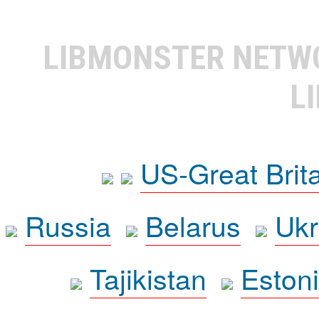
LIBMONSTER NET
L
US-Great Brit
Russia
Belarus
Ukr
Tajikistan
Eston