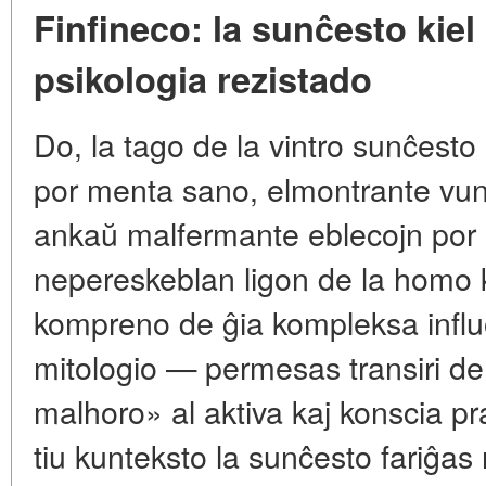
Finfineco: la sunĉesto kie
psikologia rezistado
Do, la tago de la vintro sunĉesto 
por menta sano, elmontrante vun
ankaŭ malfermante eblecojn por 
nepereskeblan ligon de la homo k
kompreno de ĝia kompleksa infl
mitologio — permesas transiri d
malhoro» al aktiva kaj konscia pr
tiu kunteksto la sunĉesto fariĝas