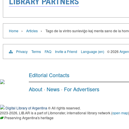
LIBRARY PARTNERS
›
›
Home
Articles
Tago de la vintro sunleviĝo kaj menta sano de la ho
Privacy
Terms
FAQ
Invite a Friend
Language (en)
© 2026
Argent
Editorial Contacts
About
·
News
·
For Advertisers
Digital Library of Argentina
® All rights reserved.
2023-2026, LIB.AR is a part of Libmonster, international library network (
open map
Preserving Argentina's heritage