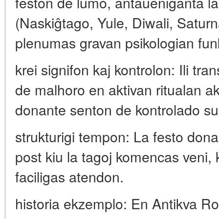
feston de lumo, antaŭeniganta l
(Naskiĝtago, Yule, Diwali, Saturnal
plenumas gravan psikologian fun
krei signifon kaj kontrolon: Ili t
de malhoro en aktivan ritualan a
donante senton de kontrolado supe
strukturigi tempon: La festo do
post kiu la tagoj komencas veni,
faciligas atendon.
historia ekzemplo: En Antikva Rom