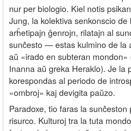
nur per biologio. Kiel notis psika
Jung, la kolektiva senkonscio de
arĥetipajn ĝenrojn, rilatajn al su
sunĉesto — estas kulmino de la 
aŭ «irado en subteran mondon» (
Inanna aŭ greka Heraklo). Je la ps
korespondas al periodo de introsp
«ombroj» kaj devigita paŭzo.
Paradoxe, tio faras la sunĉeston
risurco. Kulturoj tra la tuta mond