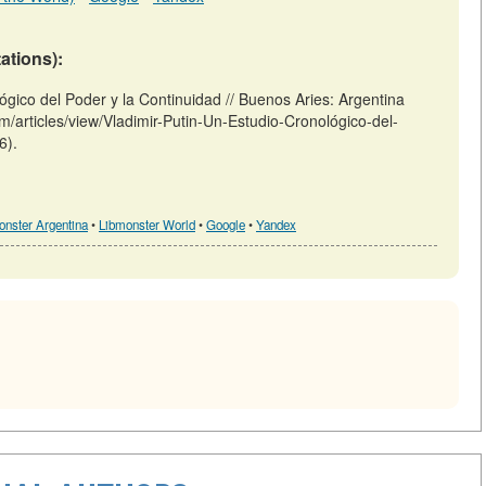
tations):
ógico del Poder y la Continuidad // Buenos Aries: Argentina
/m/articles/view/Vladimir-Putin-Un-Estudio-Cronológico-del-
6).
onster Argentina
•
Libmonster World
•
Google
•
Yandex