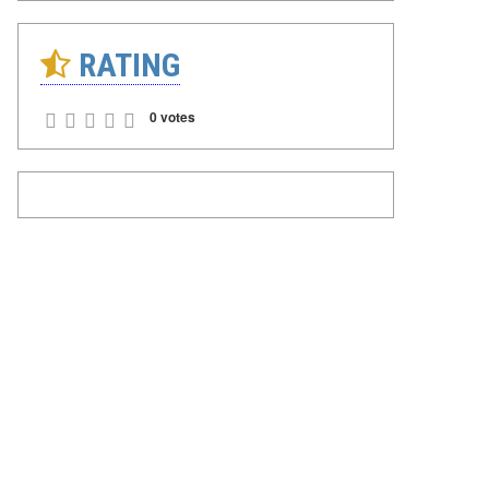
RATING
0 votes