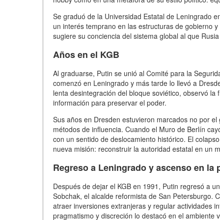
Se graduó de la Universidad Estatal de Leningrado en
un interés temprano en las estructuras de gobierno y c
sugiere su conciencia del sistema global al que Rusia 
Años en el KGB
Al graduarse, Putin se unió al Comité para la Segurida
comenzó en Leningrado y más tarde lo llevó a Dresden
lenta desintegración del bloque soviético, observó la f
información para preservar el poder.
Sus años en Dresden estuvieron marcados no por el gla
métodos de influencia. Cuando el Muro de Berlín cay
con un sentido de deslocamiento histórico. El colapso
nueva misión: reconstruir la autoridad estatal en un
Regreso a Leningrado y ascenso en la p
Después de dejar el KGB en 1991, Putin regresó a una
Sobchak, el alcalde reformista de San Petersburgo. C
atraer inversiones extranjeras y regular actividades i
pragmatismo y discreción lo destacó en el ambiente volá