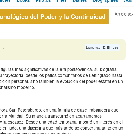
ticles
Books
Photos
Files
Diaries
Biographies
Audi
Article tex
ronológico del Poder y la Continuidad
→
Libmonster ID: ID-1265
figuras más significativas de la era postsoviética, su biografía
 trayectoria, desde los patios comunitarios de Leningrado hasta
bición personal, sino también la evolución del poder estatal en un
ionalismo moderno.
hora San Petersburgo, en una familia de clase trabajadora que
rra Mundial. Su infancia transcurrió en apartamentos
 y la escasez. Desde una edad temprana, mostró un interés en el
o en judo, una disciplina que más tarde se convertiría tanto en un
librio, ventaja y paciencia estratégica.