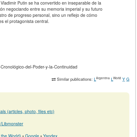
Vladimir Putin se ha convertido en inseparable de la
ión negociando entre su memoria imperial y su futuro
istro de progreso personal, sino un reflejo de cómo
s el protagonista central.
io-Cronológico-del-Poder-y-la-Continuidad
Argentina
World
Similar publications:
L
L
Y
G
s (articles, photo, files etc)
ar/Libmonster
 the World)
•
Google
•
Yandex