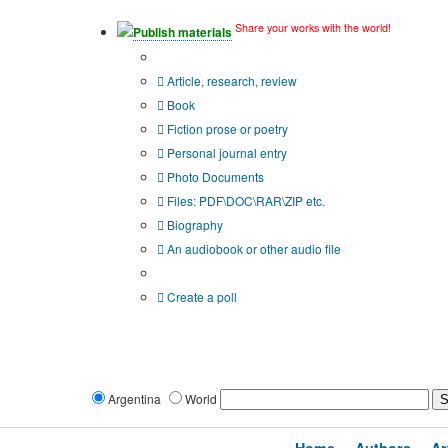
Share your works with the world!
Publish materials
Publication type?
Article, research, review
Book
Fiction prose or poetry
Personal journal entry
Photo Documents
Files: PDF\DOC\RAR\ZIP etc.
Biography
An audiobook or other audio file
Additional options:
Create a poll
Argentina
World