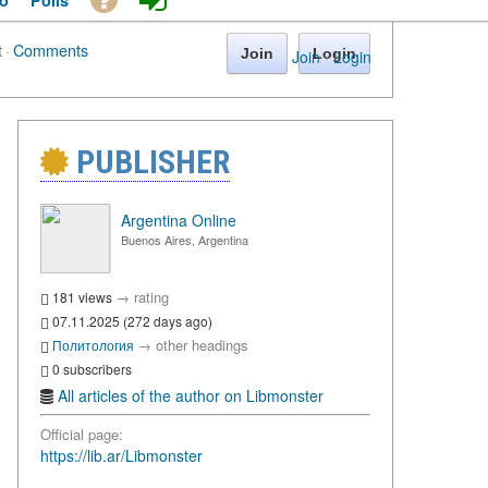
o
Polls
t
·
Comments
Join
Login
Join
·
Login
PUBLISHER
Argentina Online
Buenos Aires, Argentina
→
rating
181 views
07.11.2025 (272 days ago)
→
other headings
Политология
0 subscribers
All articles of the author on Libmonster
Official page:
https://lib.ar/Libmonster