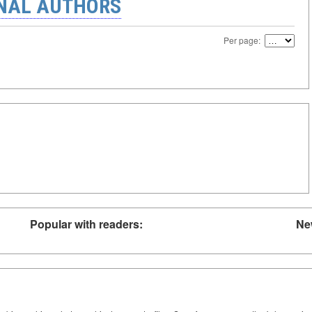
ONAL AUTHORS
Per page:
Popular with readers:
Ne