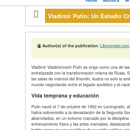
Home
Authors
Ar
Vladimir Putin: Un Estudio C
Author(s) of the publication
:
Libmonster.com
Vladimir Vladimirovich Putin se erige como una de las 
entrelazada con la transformación misma de Rusia. Su
las salas de mármol del Kremlin, ilustra no solo la am
mundo negociando entre el legado soviético y el nac
Vida temprana y educación
Putin nació el 7 de octubre de 1952 en Leningrado, a
había sobrevivido a la devastación de la Segunda Gue
abarrotados, en un entorno marcado por la disciplina
entrenamiento físico y las artes marciales, destacand
hobby como en una metáfora de su estilo político: equi