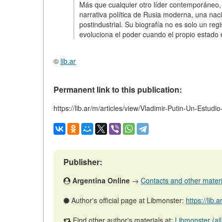
Más que cualquier otro líder contemporáneo, 
narrativa política de Rusia moderna, una nac
postindustrial. Su biografía no es solo un reg
evoluciona el poder cuando el propio estado e
©
lib.ar
Permanent link to this publication:
https://lib.ar/m/articles/view/Vladimir-Putin-Un-Estud
Publisher:
Argentina Online
→
Contacts and other material
Author's official page at Libmonster:
https://lib.
Find other author's materials at:
Libmonster (all