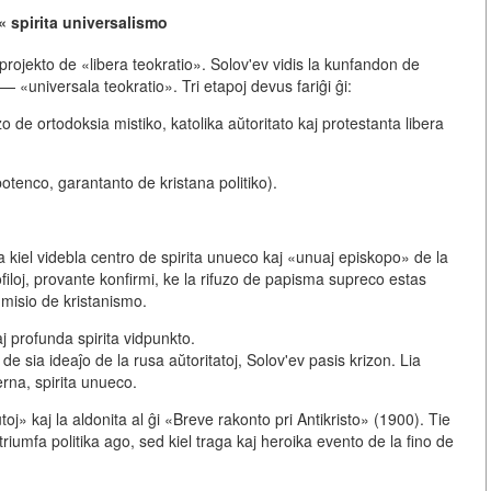
« spirita universalismo
 projekto de «
libera teokratio
». Solov'ev vidis la kunfandon de
n —
«universala teokratio
». Tri etapoj devus fariĝi ĝi:
zo de ortodoksia mistiko, katolika aŭtoritato kaj protestanta libera
otenco, garantanto de kristana politiko).
a
kiel videbla centro de spirita unueco kaj «unuaj episkopo» de la
filoj, provante konfirmi, ke la rifuzo de papisma supreco estas
 misio de kristanismo.
j profunda spirita vidpunkto.
 de sia ideaĵo de la rusa aŭtoritatoj, Solov'ev pasis krizon. Lia
erna, spirita unueco.
toj
» kaj la aldonita al ĝi
«Breve rakonto pri Antikristo
» (1900). Tie
triumfa politika ago, sed kiel
traga kaj heroika evento de la fino de