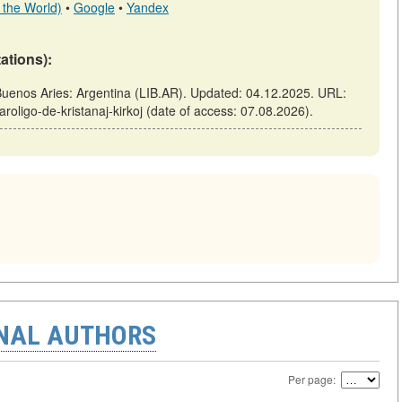
 the World)
•
Google
•
Yandex
tations):
// Buenos Aries: Argentina (LIB.AR). Updated: 04.12.2025. URL:
paroligo-de-kristanaj-kirkoj (date of access: 07.08.2026).
ONAL AUTHORS
Per page: