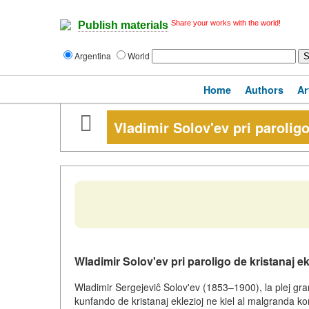
Share your works with the world!
Publish materials
Argentina
World
Home
Authors
Ar
Vladimir Solov'ev pri paroligo
Wladimir Solov'ev pri paroligo de kristanaj e
Wladimir Sergejeviĉ Solov'ev (1853–1900), la plej gran
kunfando de kristanaj eklezioj ne kiel al malgranda kon