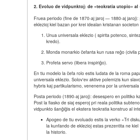
2. Evoluo de vidpunktoj: de «teokratia utopio» al 
Fruea periodo (fine de 1870-aj jaroj — 1880-aj jaroj):
eklezioj kiel bazan por krei idealan kristanan societo
Unua universala eklezio
( spirita potenco, sinte
kredo).
Monda monarkio
ĉefanta kun rusa reĝo (civila p
Profeta servo
(libera inspiriĝo).
En tiu modelo la ĉefa rolo estis ludata de la
roma pap
universala eklezio. Solov'ev aktive polemizis kun slavo
hybris kaj partikularismo, venenema por la universala
Posta periodo (1890-aj jaroj): desespero en politiko ka
Post la fiasko de siaj esperoj pri reala politika subteno
vidpunkto ŝanĝiĝis el ekstera teokratia konstruo al int
Apogeo de tiu evoluado estis la verko
«Tri disku
la kunfando de eklezioj estas prezentita ne kiel 
la historio
.