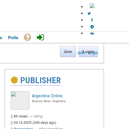
o
Polls
Join
Login
Join
·
Login
PUBLISHER
Argentina Online
Buenos Aires, Argentina
→
rating
86 views
04.12.2025 (246 days ago)
→
other headings
Философия