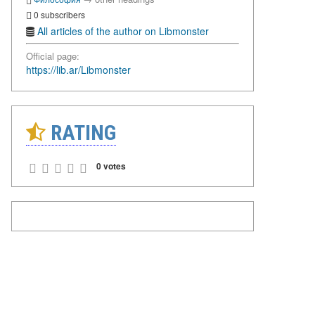
0 subscribers
All articles of the author on Libmonster
Official page:
https://lib.ar/Libmonster
RATING
0 votes