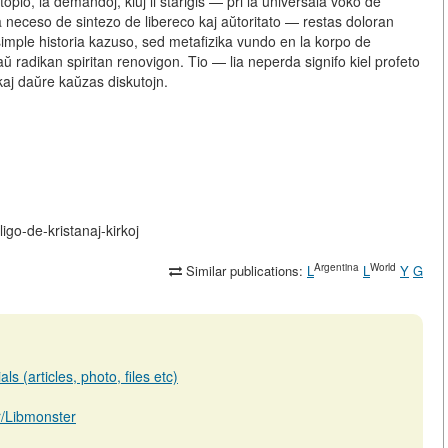
opio, la demandoj, kiuj li starigis — pri la universala voko de
 la neceso de sintezo de libereco kaj aŭtoritato — restas doloran
simple historia kazuso, sed
metafizika vundo en la korpo de
ŭ radikan spiritan renovigon. Tio — lia neperda signifo kiel profeto
kaj daŭre kaŭzas diskutojn.
ligo-de-kristanaj-kirkoj
Argentina
World
Similar publications:
L
L
Y
G
s (articles, photo, files etc)
ar/Libmonster