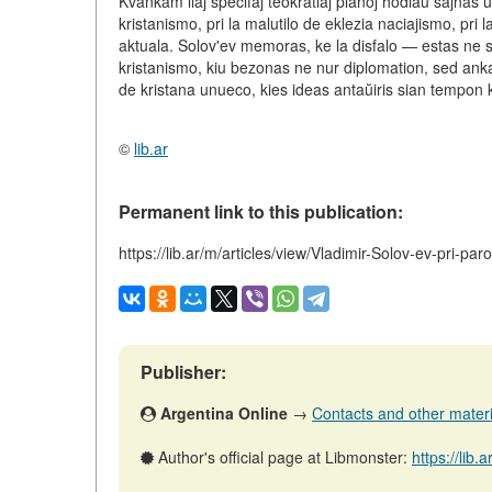
Kvankam liaj specifaj teokratiaj planoj hodiaŭ ŝajnas ut
kristanismo, pri la malutilo de eklezia naciajismo, pri
aktuala. Solov'ev memoras, ke la disfalo — estas ne 
kristanismo
, kiu bezonas ne nur diplomation, sed anka
de kristana unueco, kies ideas antaŭiris sian tempon 
©
lib.ar
Permanent link to this publication:
https://lib.ar/m/articles/view/Vladimir-Solov-ev-pri-paro
Publisher:
Argentina Online
→
Contacts and other material
Author's official page at Libmonster:
https://lib.