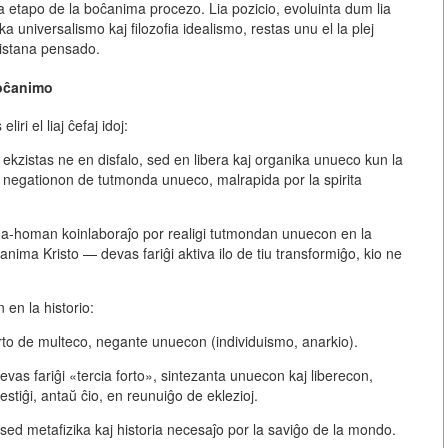
a etapo de la boĉanima procezo. Lia pozicio, evoluinta dum lia
ka universalismo kaj filozofia idealismo, restas unu el la plej
kristana pensado.
Boĉanimo
ri el liaj ĉefaj idoj:
 ekzistas ne en disfalo, sed en libera kaj organika unueco kun la
n negationon de tutmonda unueco, malrapida por la spirita
ma-homan koinlaboraĵo por realigi tutmondan unuecon en la
anima Kristo
— devas fariĝi aktiva ilo de tiu transformiĝo, kio ne
n en la historio:
to de multeco, negante unuecon (individuismo, anarkio).
vas fariĝi
«tercia forto
», sintezanta unuecon kaj liberecon,
estiĝi, antaŭ ĉio, en
reunuiĝo de eklezioj
.
, sed
metafizika kaj historia necesaĵo
por la saviĝo de la mondo.