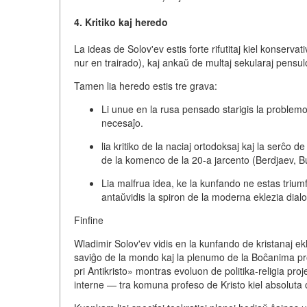
4. Kritiko kaj heredo
La ideas de Solov'ev estis forte rifutitaj kiel konservat
nur en trairado), kaj ankaŭ de multaj sekularaj pensuloj
Tamen lia heredo estis tre grava:
Li unue en la rusa pensado starigis la proble
necesaĵo
.
lia kritiko de la naciaj ortodoksaj kaj la serĉo d
de la komenco de la 20-a jarcento (Berdjaev, Bu
Lia malfrua idea, ke la kunfando ne estas trium
antaŭvidis la spiron de la moderna eklezia dial
Finfine
Wladimir Solov'ev vidis en la kunfando de kristanaj ek
saviĝo de la mondo kaj la plenumo de la Boĉanima proc
pri Antikristo» montras evoluon de politika-religia pr
interne
— tra komuna profeso de Kristo kiel absoluta c