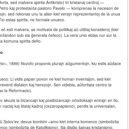
rta, sed malvera spirita Antikristo) tri kristanaj centroj —
etro kaj protestanta pastoro Pavelo
— komprenas la neceson de
rojn, sed
rekonas unu la alian kiel verajn reprezentantoj de la unua
Tio estas spirita, ne formala unueco.
 esti malvera, se motivata de politikaj aŭ utilitaj konsideroj (kiel
kunfandon sub sia ĝenerala ĉefeco). La vera unio eblas nur sur la
la komuna spirita defio.
mo
zio
», 1889) filozofo proponis plurajn aŭgumentojn, kiu estis aŭdace
eco: Li vidis papan povon ne kiel homan inventaĵon, sed kiel
reventi disfalon kaj herezojn. Sen videbla, aŭtoritata centro la
as la Reformacio).
v akuzis la bizancajn kaj postbizancajn ortodoksajn enirajn en tio,
n naciaj kaj ŝtataj kadroj
(cezaropapismo), perdis la universalan,
aŭ Solov'ev, devus kombini
«amo
kiel interna komenco (simbolizita
co (simbolizita de Katolikismo). Ilia disiĝo ŝajnas kristanismo.