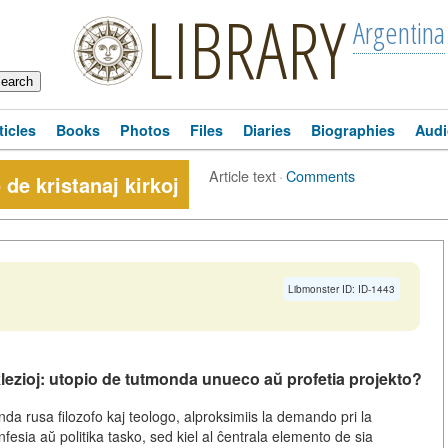
LIBRARY
Argentina
ticles
Books
Photos
Files
Diaries
Biographies
Audi
Article text
·
Comments
 de kristanaj kirkoj
Libmonster ID: ID-1443
klezioj: utopio de tutmonda unueco aŭ profetia projekto?
da rusa filozofo kaj teologo, alproksimiis la demando pri la
fesia aŭ politika tasko, sed kiel al ĉentrala elemento de sia