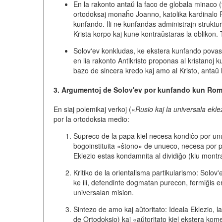
En la rakonto antaŭ la faco de globala minaco (fo
ortodoksaj monaĥo Joanno, katolika kardinalo P
kunfando. Ili ne kunfandas administrajn struktu
Krista korpo
kaj kune kontraŭstaras la oblikon. 
Solov'ev konkludas, ke ekstera kunfando povas eĉ
en lia rakonto Antikristo proponas al kristanoj 
bazo de sincera kredo kaj amo al Kristo, antaŭ 
3. Argumentoj de Solov'ev por kunfando kun Ro
En siaj polemikaj verkoj («
Rusio kaj la universala ekle
por la ortodoksia medio:
Supreco de la papa
kiel necesa kondiĉo por unu
bogoinstituita «ŝtono» de unueco
, necesa por p
Eklezio estas kondamnita al dividiĝo (kiu montr
Kritiko de la orientalisma partikularismo:
Solov'e
ke ili, defendinte dogmatan purecon,
fermiĝis e
universalan mision.
Sintezo de amo kaj aŭtoritato:
Ideala Eklezio, l
de Ortodoksio) kaj
«aŭtoritato
kiel ekstera komen