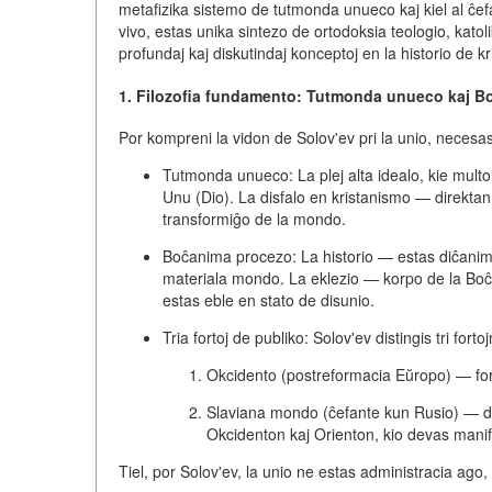
metafizika sistemo de tutmonda unueco kaj kiel al ĉef
vivo, estas unika sintezo de ortodoksia teologio, katoli
profundaj kaj diskutindaj konceptoj en la historio de 
1. Filozofia fundamento: Tutmonda unueco kaj 
Por kompreni la vidon de Solov'ev pri la unio, necesas eli
Tutmonda unueco:
La plej alta idealo, kie
multo
Unu (Dio)
. La disfalo en kristanismo — direkta
transformiĝo de la mondo.
Boĉanima procezo:
La historio — estas diĉani
materiala mondo. La eklezio —
korpo de la Boĉ
estas eble en stato de disunio.
Tria fortoj de publiko:
Solov'ev distingis tri fortoj
Okcidento (postreformacia Eŭropo)
— for
Slaviana mondo (ĉefante kun Rusio)
— de
Okcidenton kaj Orienton, kio devas manif
Tiel, por Solov'ev, la unio ne estas administracia ago