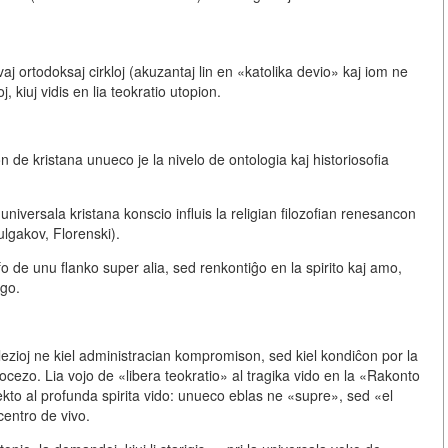
ivaj ortodoksaj cirkloj (akuzantaj lin en «katolika devio» kaj iom ne
, kiuj vidis en lia teokratio utopion.
mon de kristana unueco
je la nivelo de ontologia kaj historiosofia
e universala kristana konscio influis la religian filozofian renesancon
lgakov, Florenski).
fo de unu flanko super alia, sed
renkontiĝo en la spirito kaj amo
,
ogo.
lezioj ne kiel administracian kompromison, sed kiel kondiĉon por la
ezo. Lia vojo de «libera teokratio» al tragika vido en la «Rakonto
ojekto al profunda spirita vido: unueco eblas ne «supre», sed
«el
entro de vivo.