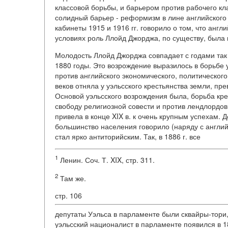
классовой борьбы, и барьером против рабочего кл
солидный барьер - реформизм в лине английского
кабинеты 1915 и 1916 гг. говорило о том, что англ
условиях роль Ллойд Джорджа, по существу, была 
Молодость Ллойд Джорджа совпадает с годами так
1880 годы. Это возрождение выразилось в борьбе у
против английского экономического, политического,
веков отняла у уэльсского крестьянства земли, пр
Основой уэльсского возрождения была, борьба кре
свободу религиозной совести и против лендлордов
привела в конце XIX в. к очень крупным успехам.
большинство населения говорило (наряду с английс
стал ярко антиторийским. Так, в 1886 г. все
1
Ленин. Соч. Т. XIX, стр. 311.
2
Там же.
стр. 106
депутаты Уэльса в парламенте были сквайры-тори,
уэльсский националист в парламенте появился в 1