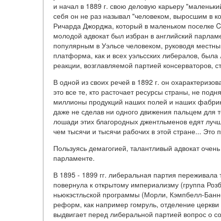
и начал в 1889 г. свою деловую карьеру "маленьки
себя он не раз называл "человеком, выросшим в ко
Ричарда Джорджа, который в маленьком поселке Cr
молодой адвокат был избран в английский парламен
популярным в Уэльсе человеком, руководя местны
платформа, как и всех уэльсских либералов, была
реакции, возглавляемой партией консерваторов, ст
В одной из своих речей в 1892 г. он охарактериз
это все те, кто расточает ресурсы страны, не под
миллионы продукций наших полей и наших фабрик,
даже не сделав ни одного движения пальцем для то
лошади этих благородных джентльменов едят луч
чем тысячи и тысячи рабочих в этой стране... Эт
Пользуясь демагогией, талантливый адвокат очень
парламенте.
В 1895 - 1899 гг. либеральная партия переживала 
повернула к открытому империализму (группа Розб
ньюкэстльской программы (Морли, Кэмпбелл-Банне
реформ, как например гомруль, отделение церкви о
выдвигает перед либеральной партией вопрос о с