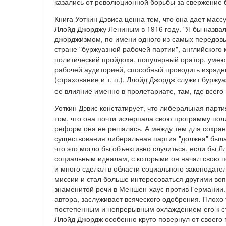
казались от революционной борьбы за свержение 
Книга Уоткин Дэвиса ценна тем, что она дает мас
Ллойд Джорджу Лениным в 1916 году. "Я бы назвал, 
джорджизмом, по имени одного из самых передовы
стране "буржуазной рабочей партии", английског
политический пройдоха, популярный оратор, умею
рабочей аудиторией, способный проводить изряд
(страхование и т. п.), Ллойд Джордж служит буржу
ее влияние именно в пролетариате, там, где всего
Уоткин Дэвис констатирует, что либеральная партия
том, что она почти исчерпала свою программу пол
реформ она не решалась. А между тем для сохране
существования либеральная партия "должна" была
что это могло бы объективно случиться, если бы 
социальным идеалам, с которыми он начал свою п
и много сделал в области социального законодател
миссии и стал больше интересоваться другими воп
знаменитой речи в Меншен-хаус против Германии.
автора, заслуживает всяческого одобрения. Плохо
постепенным и непрерывным охлаждением его к с
Ллойд Джордж особенно круто повернул от своего