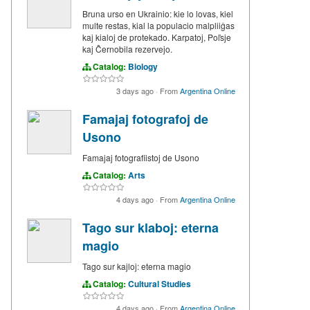
Bruna urso en Ukrainio: kie lo lovas, kiel
multe restas, kial la populacio malpliiĝas
kaj kialoj de protekado. Karpatoj, Poľsje
kaj Ĉernobila rezervejo.
Catalog:
Biology
3 days ago
·
From
Argentina Online
Famajaj fotografoj de
Usono
Famajaj fotografiistoj de Usono
Catalog:
Arts
4 days ago
·
From
Argentina Online
Tago sur klaboj: eterna
magio
Tago sur kajloj: eterna magio
Catalog:
Cultural Studies
4 days ago
·
From
Argentina Online