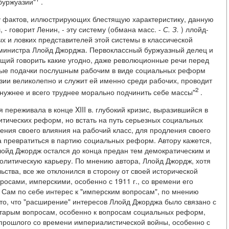
буржуазии"
.
су фактов, иллюстрирующих блестящую характеристику, данную
- говорит Ленин, - эту систему (обмана масс. -
С. З.
) ллойд-
х и ловких представителей этой системы в классической
о министра Ллойд Джорджа. Первоклассный буржуазный делец и
щий говорить какие угодно, даже революционные речи перед
ные подачки послушным рабочим в виде социальных реформ
азии великолепно и служит ей именно среди рабочих, проводит
2
 нужнее и всего труднее морально подчинить себе массы"
.
 переживала в конце XIII в. глубокий кризис, выразившийся в
итических реформ, но встать на путь серьезных социальных
ния своего влияния на рабочий класс, для продления своего
 превратиться в партию социальных реформ. Автору кажется,
Ллойд Джордж остался до конца предан тем демократическим и
олитическую карьеру. По мнению автора, Ллойд Джордж, хотя
ьства, все же отклонился в сторону от своей исторической
росами, имперскими, особенно с 1911 г., со времени его
 Сам по себе интерес к "имперским вопросам", по мнению
 то, что "расширение" интересов Ллойд Джорджа было связано с
тарым вопросам, особенно к вопросам социальных реформ,
 прошлого со времени империалистической войны, особенно с