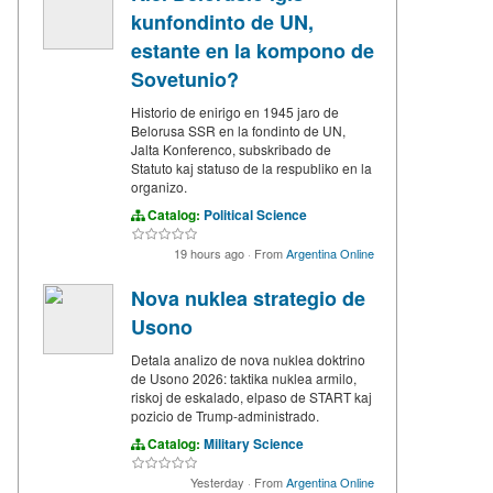
kunfondinto de UN,
estante en la kompono de
Sovetunio?
Historio de enirigo en 1945 jaro de
Belorusa SSR en la fondinto de UN,
Jalta Konferenco, subskribado de
Statuto kaj statuso de la respubliko en la
organizo.
Catalog:
Political Science
19 hours ago
·
From
Argentina Online
Nova nuklea strategio de
Usono
Detala analizo de nova nuklea doktrino
de Usono 2026: taktika nuklea armilo,
riskoj de eskalado, elpaso de START kaj
pozicio de Trump-administrado.
Catalog:
Military Science
Yesterday
·
From
Argentina Online