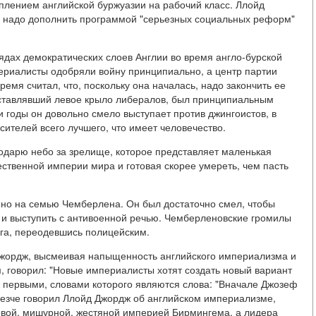
уплением английской буржуазии на рабочий класс. Ллойд
у надо дополнить программой "серьезных социальных реформ"
дах демократических слоев Англии во время англо-бурской
периалисты одобряли войну принципиально, а центр партии
емя считал, что, поскольку она началась, надо закончить ее
дставлявший левое крыло либералов, был принципиальным
и годы он довольно смело выступает против джингоистов, в
сителей всего лучшего, что имеет человечество.
лагодарю небо за зрелище, которое представляет маленькая
ственной империи мира и готовая скорее умереть, чем пасть
нно на семью Чемберлена. Он был достаточно смел, чтобы
- и выступить с антивоенной речью. Чемберленовские громилы
инга, переодевшись полицейским.
 Джордж, высмеивая напыщенность английского империализма и
, говорил: "Новые империалисты хотят создать новый вариант
, первыми, словами которого являются слова: "Вначале Джозеф
 резче говорил Ллойд Джордж об английском империализме,
вой, мишурной, жестяной империей Бирмингема, а лидера