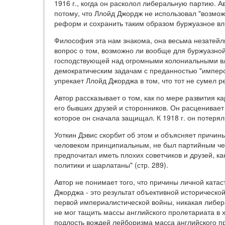
1916 г., когда он расколол либеральную партию. 
потому, что Ллойд Джордж не использовал "возмо
реформ и сохранить таким образом буржуазное вл
Философия эта нам знакома, она весьма незатейли
вопрос о том, возможно ли вообще для буржуазной
господствующей над огромными колониальными вла
демократическим задачам с преданностью "имперск
упрекает Ллойд Джорджа в том, что тот не сумел ре
Автор рассказывает о том, как по мере развития 
его бывших друзей и сторонников. Он расценивает 
которое он сначала защищал. К 1918 г. он потерял
Уоткин Дэвис скорбит об этом и объясняет причин
человеком принципиальным, не был партийным чело
предпочитал иметь плохих советчиков и друзей, ка
политики и шарлатаны" (стр. 289).
Автор не понимает того, что причины личной ката
Джорджа - это результат объективной исторической 
первой империалистической войны, никакая либер
не мог тащить массы английского пролетариата в 
подлость вождей лейборизма масса английского пр