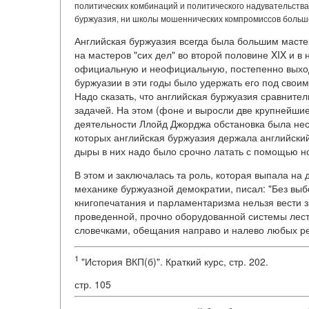
политических комбинаций и политического надувательства
буржуазия, ни школы мошеннических компромиссов большог
Английская буржуазия всегда была большим маст
на мастеров "сих дел" во второй половине XIX и в 
официальную и неофициальную, постепенно выход
буржуазии в эти годы было удержать его под своим
Надо сказать, что английская буржуазия сравните
задачей. На этом (фоне и выросли две крупнейши
деятельности Ллойд Джорджа обстановка была нес
которых английская буржуазия держала английский 
дыры в них надо было срочно латать с помощью 
В этом и заключалась та роль, которая выпала на 
механике буржуазной демократии, писал: "Без выбо
книгопечатания и парламентаризма нельзя вести з
проведенной, прочно оборудованной системы лес
словечками, обещания направо и налево любых ре
1
"История ВКП(б)". Краткий курс, стр. 202.
стр. 105