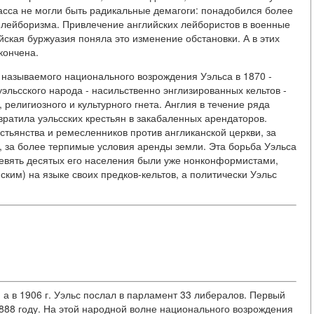
асса не могли быть радикальные демагоги: понадобился более
 лейборизма. Привлечение английских лейбористов в военные
ийская буржуазия поняла это изменение обстановки. А в этих
кончена.
 называемого национального возрождения Уэльса в 1870 -
эльсского народа - насильственно энглизированных кельтов -
 религиозного и культурного гнета. Англия в течение ряда
евратила уэльсских крестьян в закабаленных арендаторов.
стьянства и ремесленников против англиканской церкви, за
, за более терпимые условия аренды земли. Эта борьба Уэльса
 Девять десятых его населения были уже нонконформистами,
ким) на языке своих предков-кельтов, а политически Уэльс
 а в 1906 г. Уэльс послал в парламент 33 либералов. Первый
888 году. На этой народной волне национального возрождения