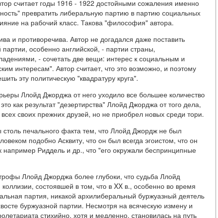
Автор считает годы 1916 - 1922 достойными сожаления именно
жность" превратить либеральную партию в партию социальных
ияние на рабочий класс. Такова "философия" автора.
ва и противоречива. Автор не догадался даже поставить
 партии, особенно английской, - партии страны,
дениями, - сочетать две вещи: интерес к социальным и
им интересам". Автор считает, что это возможно, и поэтому
шить эту политическую "квадратуру круга".
карьеры Ллойд Джорджа от него уходило все большее количество
это как результат "дезертирства" Ллойд Джорджа от того дела,
 всех своих прежних друзей, но не приобрел новых среди тори.
ы столь печального факта тем, что Ллойд Джордж не был
веком подобно Асквиту, что он был всегда эгоистом, что он
к например Риддель и др., что "его окружали беспринципные
строфы Ллойд Джорджа более глубоки, что судьба Ллойд
коллизии, состоявшей в том, что в XX в., особенно во время
альная партия, никакой архилиберальный буржуазный деятель
хвосте буржуазной партии. Несмотря на всяческую измену и
олетариата стихийно, хотя и медленно, становилась на путь