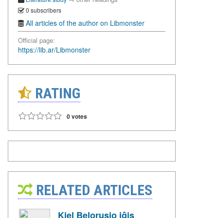
0 subscribers
All articles of the author on Libmonster
Official page:
https://lib.ar/Libmonster
RATING
0 votes
RELATED ARTICLES
Kiel Belorusio iĝis