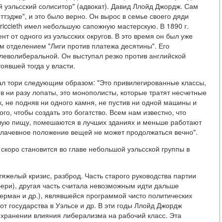
й уэльсский солиситор" (адвокат). Давид Ллойд Джордж. Сам
ттэдже", и это было верно. Он вырос в семье своего дяди
iccieth имел небольшую сапожную мастерскую. В 1890 г.
т от одного из уэльсских округов. В это время он был уже
м отделением "Лиги против платежа десятины". Его
 леволиберальной. Он выступал резко против английской
оявшей тогда у власти.
овал тори следующим образом: "Это привилегированные классы,
няв ни разу лопаты, это монополисты, которые тратят несчетные
 не подняв ни одного камня, не пустив ни одной машины и
го, чтобы создать это богатство. Всем нам известно, что
шую пищу, помешаются в лучших зданиях и меньше работают
о плачевное положение вещей не может продолжаться вечно".
 скоро становится во главе небольшой уэльсской группы в
тяжелый кризис, разброд. Часть старого руководства партии
ери), другая часть считала невозможным идти дальше
рман и др.), являвшейся программой чисто политических
т государства в Уэльсе и др. В эти годы Ллойд Джордж
охранении влияния либерализма на рабочий класс. Эта