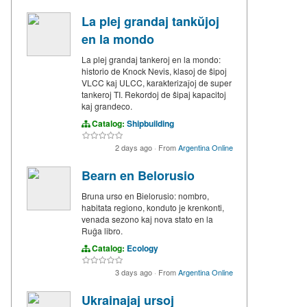
La plej grandaj tankŭjoj
en la mondo
La plej grandaj tankeroj en la mondo:
historio de Knock Nevis, klasoj de ŝipoj
VLCC kaj ULCC, karakterizaĵoj de super
tankeroj TI. Rekordoj de ŝipaj kapacitoj
kaj grandeco.
Catalog:
Shipbuilding
2 days ago
·
From
Argentina Online
Bearn en Belorusio
Bruna urso en Bielorusio: nombro,
habitata regiono, konduto je krenkonti,
venada sezono kaj nova stato en la
Ruĝa libro.
Catalog:
Ecology
3 days ago
·
From
Argentina Online
Ukrainajaj ursoj