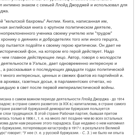
ыл интимно знаком с семьей Ллойд Джорджей и использовал для
рджа.
ой "кельтской бахромы" Англии. Книга, написанная им,
ная английская книга о крупном политическом деятеле,
нопреклоненного ученика своему учителю или "трудом"
хронику о деяниях и добродетелях того или иного герцога,
ор пытается подойти к своему герою критически. Он дает не
-исторический фон, на котором его герой действует. Надо
ее чем главное действующее лицо. Автор, говоря о молодости
 деятельности в Уэльсе, дает одновременно интересную и
, а рассказывая о последующих двадцати годах политической
т много интересных, ценных и свежих фактов из партийной и.
в архивах, газетных досье, в парламентских отчетах, но
шедшую в свет после первой империалистической войны.
писана о самом важном периоде деятельности Ллойд Джорджа - до 1914
докс: в стране самого развитого (в XIX в.) капитализма, в стране самого
в стране развитой буржуазной демократии буржуазия пользуется
е слои трудящихся. В этой стране Рабочая партия, бывшая притом
сь только в 1906 г., т. е. на много лет позднее чем во всех остальных
низма дали нам решение этого парадокса. Еще недавно о нем напомнил
ю буржуазию, потерпевшую катастрофу в 1917 г. в результате Великой
" говорит: "У нее (т. е. у русской буржуазии. -
С. З.
) не было ни опыта