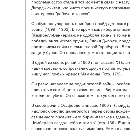
проблема остро стала в тот момент в связи с наст
Джордж считал, что чисто политическую программ
в интересах "рабочего класса".
Особую популярность приобрел Ллойд Джордж в ря
войны (1899 - 1902). В то время как либералы-им
(Кэмпбелл-Баннерман, не одобряя войны в то же вр
победой английского оружия, Ллойд Джордж, пре
противником войны и слыл главой "пробуров". В эт
защиту буров. Он прославляет малые нации как но
В одной из своих речей в 1900 г. он сказал: "Я б
нация крестьян, сопротивляющаяся против могуще
ниц у ног "грубых жрецов Маммоны" (стр. 179).
Он резко нападает на поджигателей войны, особе
приехать в самый центр джингоизма - Бирмингам 
хотели его убить. Он спасся тем, что уехал с мит
В своей речи в Оксфорде в январе 1900 г. Ллойд
идолопоклонство джингоистов перед своим вождем
священного писания - его бирмингамское издание
Чемберлен создал небо и землю" (стр. 169). Еще
сравнивая железно-золотую империю Рима с дешо