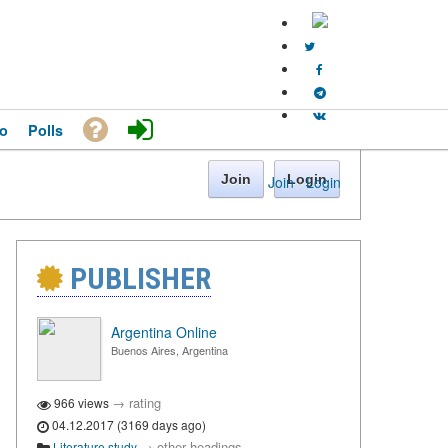
o
Polls
Join
Login
Join
·
Login
PUBLISHER
Argentina Online
Buenos Aires, Argentina
→
rating
966 views
04.12.2017 (3169 days ago)
→
other headings
Literature study