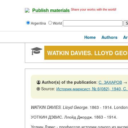
Share your works with the world!
Publish materials
Argentina
World
Home
Authors
Ar
WATKIN DAVIES. LLOYD GEO
Author(s) of the publication
:
С. ЗАХАРОВ
→
Source:
Историк-марксист, № 6(082), 1940, C.
WATKIN DAVIES. Lloyd George.
1863 - 1914. London.
УОТКИН ДЭВИС. Ллойд Джордж. 1863 - 1914.
Уоткин Дэвис - профессор истории одного из англи