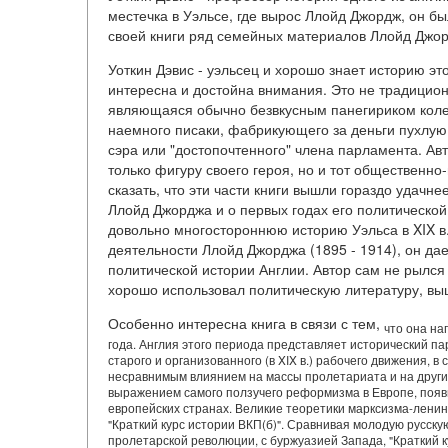
местечка в Уэльсе, где вырос Ллойд Джордж, он б
своей книги ряд семейных материалов Ллойд Джо
Уоткин Дэвис - уэльсец и хорошо знает историю эт
интересна и достойна внимания. Это не традицион
являющаяся обычно безвкусным панегириком коле
наемного писаки, фабрикующего за деньги пухлую 
сэра или "достопочтенного" члена парламента. Авт
только фигуру своего героя, но и тот общественно
сказать, что эти части книги вышли гораздо удачн
Ллойд Джорджа и о первых годах его политической
довольно многостороннюю историю Уэльса в XIX в.
деятельности Ллойд Джорджа (1895 - 1914), он дае
политической истории Англии. Автор сам не рылся 
хорошо использовал политическую литературу, вы
Особенно интересна книга в связи с тем,
что она на
года. Англия этого периода представляет исторический пара
старого и организованного (в XIX в.) рабочего движения, 
несравнимым влиянием на массы пролетариата и на други
выражением самого ползучего реформизма в Европе, появила
европейских странах. Великие теоретики марксизма-лени
"Краткий курс истории ВКП(б)". Сравнивая молодую русску
пролетарской революции, с буржуазией Запада, "Краткий курс