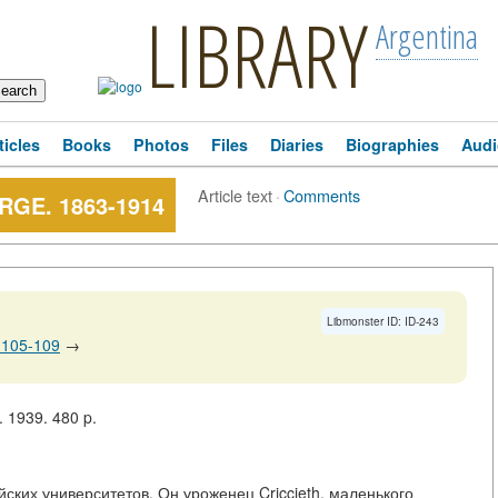
LIBRARY
Argentina
ticles
Books
Photos
Files
Diaries
Biographies
Audi
Article text
·
Comments
RGE. 1863-1914
Libmonster ID: ID-243
 105-109
→
 1939. 480 p.
йских университетов. Он уроженец Criccieth, маленького