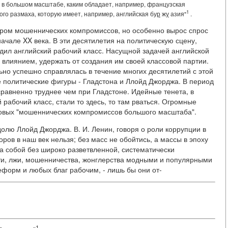
 в большом масштабе, каким обладает, например, французская
1
о размаха, которую имеет, например, английская бу
р
ж
у
азия"
.
ером мошеннических компромиссов, но особенно вырос спрос
начале XX века. В эти десятилетия на политическую сцену,
ил английский рабочий класс. Насущной задачей английской
 влиянием, удержать от создания им своей классовой партии.
льно успешно справлялась в течение многих десятилетий с этой
е политические фигуры - Гладстона и Ллойд Джорджа. В период
равненно труднее чем при Гладстоне. Идейные тенета, в
рабочий класс, стали то здесь, то там рваться. Огромные
новых "мошеннических компромиссов большого масштаба".
долю Ллойд Джорджа. В. И. Ленин, говоря о роли коррупции в
ров в наш век нельзя; без масс не обойтись, а массы в эпоху
а собой без широко разветвленной, систематически
ти, лжи, мошенничества, жонглерства модными и популярными
форм и любых благ рабочим, - лишь бы они от-
1