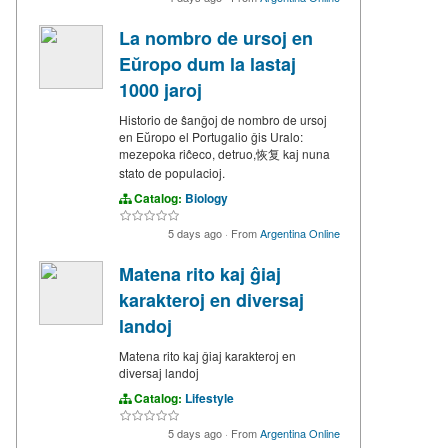
La nombro de ursoj en
Eŭropo dum la lastaj
1000 jaroj
Historio de ŝanĝoj de nombro de ursoj
en Eŭropo el Portugalio ĝis Uralo:
mezepoka riĉeco, detruo,恢复 kaj nuna
stato de populacioj.
Catalog:
Biology
5 days ago
·
From
Argentina Online
Matena rito kaj ĝiaj
karakteroj en diversaj
landoj
Matena rito kaj ĝiaj karakteroj en
diversaj landoj
Catalog:
Lifestyle
5 days ago
·
From
Argentina Online