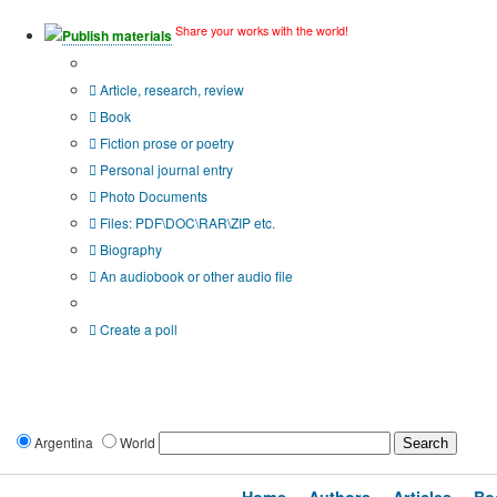
Share your works with the world!
Publish materials
Publication type?
Article, research, review
Book
Fiction prose or poetry
Personal journal entry
Photo Documents
Files: PDF\DOC\RAR\ZIP etc.
Biography
An audiobook or other audio file
Additional options:
Create a poll
Argentina
World