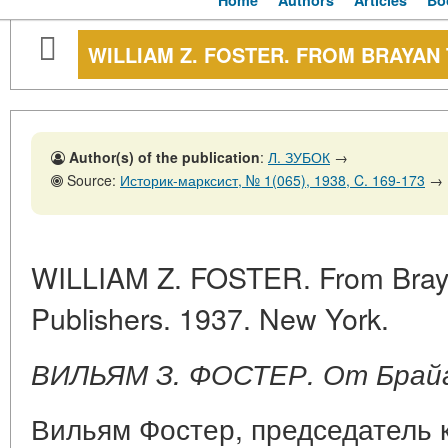
Home
Authors
Articles
Bo
WILLIAM Z. FOSTER. FROM BRAYAN 
Author(s) of the publication
:
Л. ЗУБОК
→
Source:
Историк-марксист, № 1(065), 1938, C. 169-173
→
WILLIAM Z. FOSTER. From Brayan 
Publishers. 1937. New York.
ВИЛЬЯМ З. ФОСТЕР. От Брайа
Вильям Фостер, председатель 