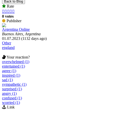
Back to Blog
Rate





0 votes
Publisher
Argentina Online
Buenos Aires, Argentina
01.07.2023 (1132 days ago)
Other
england
Your reaction?
overwhelmed (1)
entertained (1)
agree (1)
inspired (1)
sad (1)
sympathetic (1)
surprised (1)
angry (1)
confused (1)
worried (1)
Link