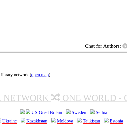
Chat for Authors:
 library network (
open map
)
R NETWORK
ONE WORLD - 
US-Great Britain
Sweden
Serbia
Ukraine
Kazakhstan
Moldova
Tajikistan
Estonia