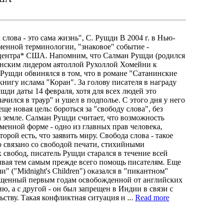
ва - это сама жизнь", С. Рушди В 2004 г. в Нью-
енной терминологии, "знаковое" событие -
центра* США. Напомним, что Салман Рушди (родился
ьманским лидером аятоллой Рухоллой Хомейни к
 Рушди обвинялся в том, что в романе "Сатанинские
нигу ислама "Коран". За голову писателя в награду
ди даты 14 февраля, хотя для всех людей это
чился в траур" и ушел в подполье. С этого дня у него
ще новая цель: бороться за "свободу слова", без
 земле. Салман Рушди считает, что возможность
менной форме - одно из главных прав человека,
орой есть, что заявить миру. Свобода слова - такое
 связано со свободой печати, стихийными
вобод, писатель Рушди старался в течение всей
ывая тем самым прежде всего помощь писателям. Еще
" ("Midnight's Children") оказался в "пикантном"
ященный первым годам освобожденной от английских
, а с другой - он был запрещен в Индии в связи с
ству. Такая конфликтная ситуация н ...
Read more