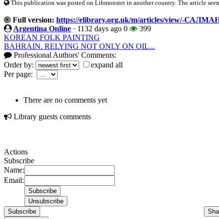
This publication was posted on Libmonster in another country. The article seeme
Full version:
https://elibrary.org.uk/m/articles/view
Argentina Online
·
1132 days ago
0
399
KOREAN FOLK PAINTING
BAHRAIN. RELYING NOT ONLY ON OIL...
Professional Authors' Comments:
Order by:
expand all
Per page:
There are no comments yet
Library guests comments
Actions
Subscribe
Name:
Email:
Subscribe
Sha