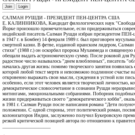
Join
Login
САЛМАН РУШДИ - ПРЕЗИДЕНТ ПЕН-ЦЕНТРА США
Е. КАЛИННИКОВА, Кандидат филологических наук "Свобода сло
Йорке произошло примечательное, если придерживаться соврем
индийский писатель Салман Рушди избран президентом ПЕН-
в 1947 г. в Бомбее) 14 февраля 1989 г. был приговорен мусул
смертной казни. В фетве, изданной иранским лидером, Салман
стихи" (1988 г.) он оскорбил пророка Мухаммеда и священную к
обещали выдать астрономическую сумму. После роковой для Руш
радостное число называлось "днем влюбленных", писатель "обла
началась другая жизнь: помимо творческого занятия появилась е
которой любой текст мертв и невозможно подлинное счастье на
откровенно выражать свои мысли, суждения в устной или пись
особенно, если этот человек является творческой личностью, кот
демократическое словосочетание в сознании Рушди неразрывно
митингами, эмоциональными собраниями. Поборник подобных с
жизни придерживаться своего "демократического хобби", оказ
в 1981 г. Салман Рушди после написания романа "Дети полуночи
положении. С одной стороны, этот политический роман, посв
колонизаторов Индии, заслуженно получил Букеровскую премию
резкой критической позицией автора по отношению к правитель
____________________