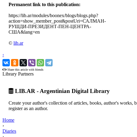
Permanent link to this publication:
https://lib.ar/modules/boonex/blogs/blogs.php?
action=show_member_post&postUri=САЛМАН-
РУШДИ-ПРЕЗИДЕНТ-ПЕН-ЦЕНТРА-
США&lang=en
©
lib.ar
‹
›
Share this article with friends
Library Partners
LIB.AR - Argentinian Digital Library
Create your author's collection of articles, books, author's works,
register as an author.
Home
›
Diaries
›