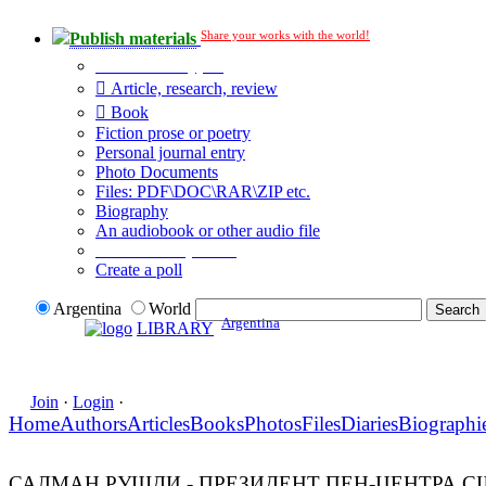
Share your works with the world!
Publish materials
Publication type?
Article, research, review
Book
Fiction prose or poetry
Personal journal entry
Photo Documents
Files: PDF\DOC\RAR\ZIP etc.
Biography
An audiobook or other audio file
Additional options:
Create a poll
Argentina
World
Argentina
LIBRARY
Join
·
Login
·
Home
Authors
Articles
Books
Photos
Files
Diaries
Biographi
САЛМАН РУШДИ - ПРЕЗИДЕНТ ПЕН-ЦЕНТРА 