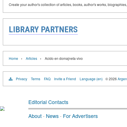
Create your author's collection of articles, books, author's works, biographies
LIBRARY PARTNERS
›
›
Home
Articles
Acido en domajneta vivo
Privacy
Terms
FAQ
Invite a Friend
Language (en)
© 2026
Argent
Editorial Contacts
About
·
News
·
For Advertisers