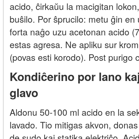
acido, ĉirkaŭu la macigitan lokon
buŝilo. Por ŝprucilo: metu ĝin en
forta naĝo uzu acetonan acido (
estas agresa. Ne apliku sur kromi
(povas esti korodo). Post purigo c
Kondiĉerino por lano kaj
glavo
Aldonu 50-100 ml acido en la se
lavado. Tio mitigas akvon, donas
de sudo kaj statika elektriĉo. Ac