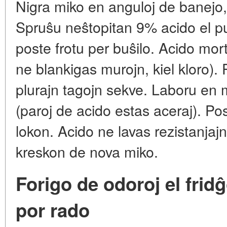
Nigra miko en anguloj de banejo, s
Spruŝu neŝtopitan 9% acido el pu
poste frotu per buŝilo. Acido mor
ne blankigas murojn, kiel kloro). P
plurajn tagojn sekve. Laboru en
(paroj de acido estas aceraj). Pos
lokon. Acido ne lavas rezistanja
kreskon de nova miko.
Forigo de odoroj el frid
por rado