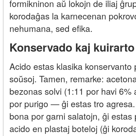
formikninon aŭ lokojn de iliaj ĝru
korodaĝas la karnecenan pokrov
nehumana, sed efika.
Konservado kaj kuirarto
Acido estas klasika konservanto p
soŭsoj. Tamen, remarke: aceton
bezonas solvi (1:11 por havi 6% 
por purigo — ĝi estas tro agresa
bona por garni salatojn, ĝi estas 
acido en plastaj boteloj (ĝi koro