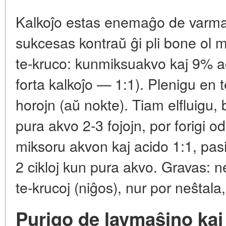
Kalkoĵo estas enemaĝo de varma
sukcesas kontraŭ ĝi pli bone ol m
te-kruco: kunmiksuakvo kaj 9% ac
forta kalkoĵo — 1:1). Plenigu en 
horojn (aŭ nokte). Tiam elfluigu,
pura akvo 2-3 fojojn, por forigi 
miksoru akvon kaj acido 1:1, pasi
2 cikloj kun pura akvo. Gravas: n
te-krucoj (niĝos), nur por neŝtala,
Purigo de lavmaŝino kaj