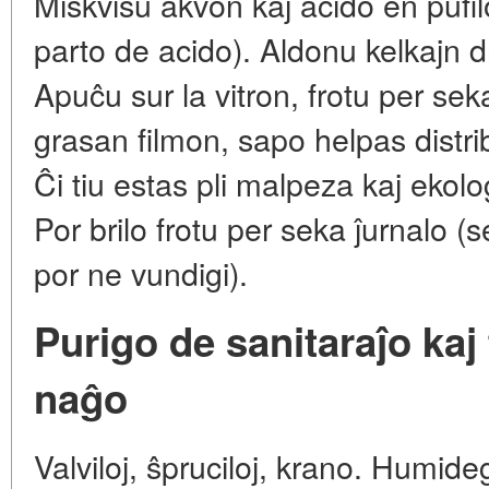
Miskviŝu akvon kaj acido en pufil
parto de acido). Aldonu kelkajn d
Apuĉu sur la vitron, frotu per sek
grasan filmon, sapo helpas distri
Ĉi tiu estas pli malpeza kaj ekologi
Por brilo frotu per seka ĵurnalo (
por ne vundigi).
Purigo de sanitaraĵo kaj
naĝo
Valviloj, ŝpruciloj, krano. Humid