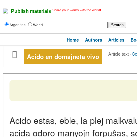
Share your works with the world!
Publish materials
Argentina
World
Home
Authors
Articles
Bo
Article text
·
C
Acido en domajneta vivo
Acido estas, eble, la plej malkva
acida odoro manyojn forpuŝas, sed 