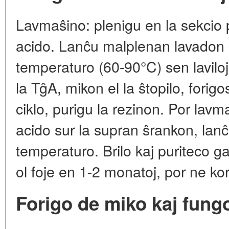
Lavmaŝino: plenigu en la sekcio
acido. Lanĉu malplenan lavadon
temperaturo (60-90°C) sen laviloj
la TĝA, mikon el la ŝtopilo, fori
ciklo, purigu la rezinon. Por lav
acido sur la supran ŝrankon, lanĉ
temperaturo. Brilo kaj puriteco gar
ol foje en 1-2 monatoj, por ne koro
Forigo de miko kaj fung