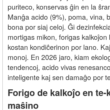
puriteco, konservas ĝin en la ŝra
Manĝa acido (9%), poma, vina, bl
bona por siaj celoj. Ĝi dezinfekci
mortigas mikon, forigas kalkoĵon 
kostan kondiĉerinon por lano. Kaj
monoj. En 2026 jaro, kiam ekolog
tendencoj, acido vivas renesancoj
inteligente kaj sen damaĝo por t
Forigo de kalkoĵo en te-
maŝino