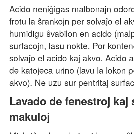
Acido neniĝigas malbonajn odorojn
frotu la ŝrankojn per solvaĵo el ak
humidigu ŝvabilon en acido (malpe
surfacojn, lasu nokte. Por konten
solvaĵo el acido kaj akvo. Acido 
de katojeca urino (lavu la lokon 
akvo). Ne uzu sur pentritaj surfac
Lavado de fenestroj kaj
makuloj