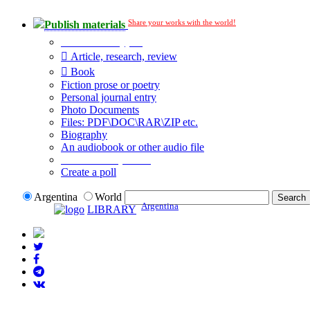
Share your works with the world!
Publish materials
Publication type?
Article, research, review
Book
Fiction prose or poetry
Personal journal entry
Photo Documents
Files: PDF\DOC\RAR\ZIP etc.
Biography
An audiobook or other audio file
Additional options:
Create a poll
Argentina
World
Argentina
LIBRARY