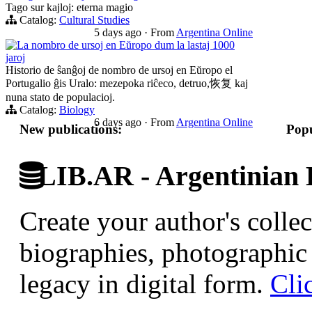
Tago sur kajloj: eterna magio
Catalog:
Cultural Studies
5 days ago
·
From
Argentina Online
La nombro de ursoj en Eŭropo dum la lastaj 1000
jaroj
Historio de ŝanĝoj de nombro de ursoj en Eŭropo el
Portugalio ĝis Uralo: mezepoka riĉeco, detruo,恢复 kaj
nuna stato de populacioj.
Catalog:
Biology
6 days ago
·
From
Argentina Online
New publications:
Popu
LIB.AR - Argentinian D
Create your author's collec
biographies, photographic 
legacy in digital form.
Cli