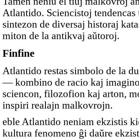
Tamen neniu el tiuj malkovroj a
Atlantido. Sciencistoj tendencas 
sintezon de diversaj historaj kata
miton de la antikvaj aŭtoroj.
Finfine
Atlantido restas simbolo de la d
— kombino de racio kaj imagino.
sciencon, filozofion kaj arton, m
inspiri realajn malkovrojn.
eble Atlantido neniam ekzistis ki
kultura fenomeno ĝi daŭre ekzist