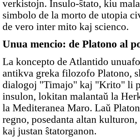
verkistojn. Insulo-ŝtato, kiu mal
simbolo de la morto de utopia civ
de vero inter mito kaj scienco.
Unua mencio: de Platono al po
La koncepto de Atlantido unuafoj
antikva greka filozofo Platono, s
dialogoj "Timajo" kaj "Krito" li
insulon, lokitan malantaŭ la Herk
la Mediteranea Maro. Laŭ Platono
regno, posedanta altan kulturon,
kaj justan ŝtatorganon.