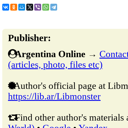
Publisher:
Argentina Online
→
Contact
(articles, photo, files etc)
Author's official page at Libm
https://lib.ar/Libmonster
Find other author's materials 
World)
•
Google
•
Yandex