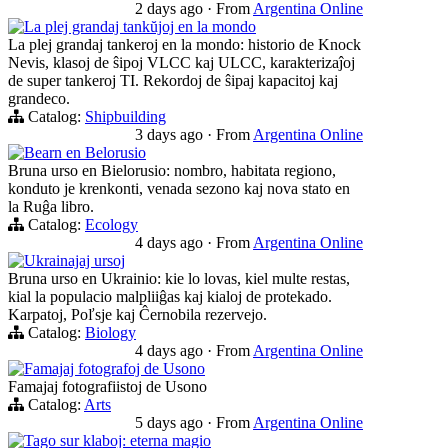
2 days ago
·
From
Argentina Online
La plej grandaj tankŭjoj en la mondo
La plej grandaj tankeroj en la mondo: historio de Knock
Nevis, klasoj de ŝipoj VLCC kaj ULCC, karakterizaĵoj
de super tankeroj TI. Rekordoj de ŝipaj kapacitoj kaj
grandeco.
Catalog:
Shipbuilding
3 days ago
·
From
Argentina Online
Bearn en Belorusio
Bruna urso en Bielorusio: nombro, habitata regiono,
konduto je krenkonti, venada sezono kaj nova stato en
la Ruĝa libro.
Catalog:
Ecology
4 days ago
·
From
Argentina Online
Ukrainajaj ursoj
Bruna urso en Ukrainio: kie lo lovas, kiel multe restas,
kial la populacio malpliiĝas kaj kialoj de protekado.
Karpatoj, Poľsje kaj Ĉernobila rezervejo.
Catalog:
Biology
4 days ago
·
From
Argentina Online
Famajaj fotografoj de Usono
Famajaj fotografiistoj de Usono
Catalog:
Arts
5 days ago
·
From
Argentina Online
Tago sur klaboj: eterna magio