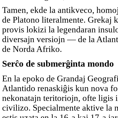
Tamen, ekde la antikveco, homoj 
de Platono literalmente. Grekaj k
provis lokizi la legendaran insul
diversajn versiojn — de la Atlan
de Norda Afriko.
Serĉo de submerĝinta mondo
En la epoko de Grandaj Geografia
Atlantido renaskiĝis kun nova fo
nekonatajn teritoriojn, ofte ligis 
civilizo. Specialmente aktive la 
estis uzata en la 16-a kaj 17-a j