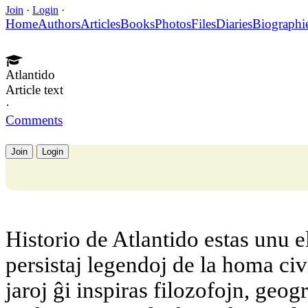
Join
·
Login
·
Home
Authors
Articles
Books
Photos
Files
Diaries
Biographi
Atlantido
Article text
·
Comments
Join
Login
Historio de Atlantido estas unu el
persistaj legendoj de la homa civ
jaroj ĝi inspiras filozofojn, geog