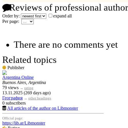
Reviews of professional author
Order by:
expand all
Per page:
There are no comments yet
Related topics
Publisher
Argentina Online
Buenos Aires, Argentina
79 views
→
rating
13.11.2025 (269 days ago)
География
→
other headings
0 subscribers
All articles of the author on Libmonster
Official page:
https://lib.ar/Libmonster