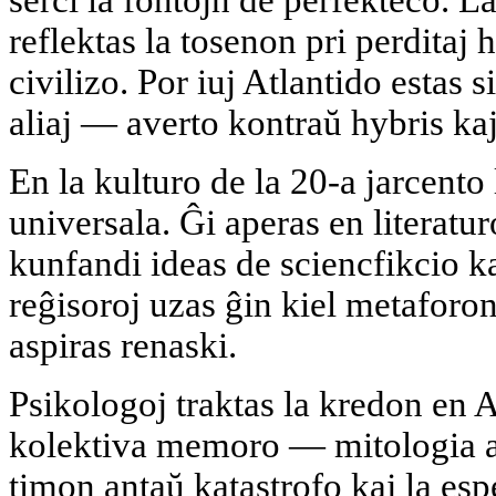
reflektas la tosenon pri perditaj 
civilizo. Por iuj Atlantido estas 
aliaj — averto kontraŭ hybris k
En la kulturo de la 20-a jarcento 
universala. Ĝi aperas en literatur
kunfandi ideas de sciencfikcio kaj
reĝisoroj uzas ĝin kiel metaforo
aspiras renaski.
Psikologoj traktas la kredon en 
kolektiva memoro — mitologia arĥ
timon antaŭ katastrofo kaj la esp