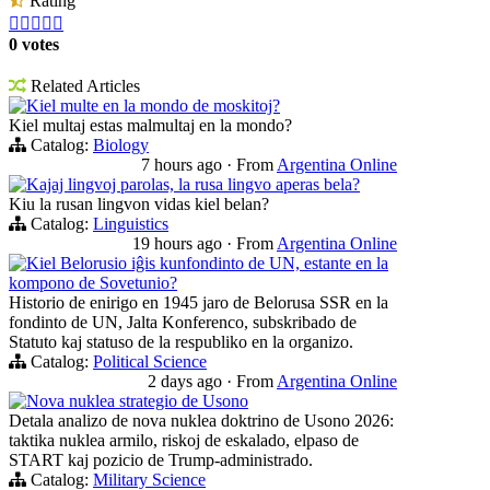
Rating





0 votes
Related Articles
Kiel multe en la mondo de moskitoj?
Kiel multaj estas malmultaj en la mondo?
Catalog:
Biology
7 hours ago
·
From
Argentina Online
Kajaj lingvoj parolas, la rusa lingvo aperas bela?
Kiu la rusan lingvon vidas kiel belan?
Catalog:
Linguistics
19 hours ago
·
From
Argentina Online
Kiel Belorusio iĝis kunfondinto de UN, estante en la
kompono de Sovetunio?
Historio de enirigo en 1945 jaro de Belorusa SSR en la
fondinto de UN, Jalta Konferenco, subskribado de
Statuto kaj statuso de la respubliko en la organizo.
Catalog:
Political Science
2 days ago
·
From
Argentina Online
Nova nuklea strategio de Usono
Detala analizo de nova nuklea doktrino de Usono 2026:
taktika nuklea armilo, riskoj de eskalado, elpaso de
START kaj pozicio de Trump-administrado.
Catalog:
Military Science