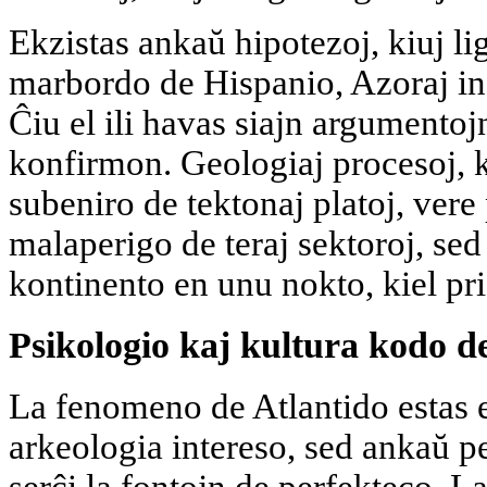
Ekzistas ankaŭ hipotezoj, kiuj lig
marbordo de Hispanio, Azoraj in
Ĉiu el ili havas siajn argumentoj
konfirmon. Geologiaj procesoj, k
subeniro de tektonaj platoj, vere
malaperigo de teraj sektoroj, sed
kontinento en unu nokto, kiel pri
Psikologio kaj kultura kodo d
La fenomeno de Atlantido estas e
arkeologia intereso, sed ankaŭ 
serĉi la fontojn de perfekteco. L