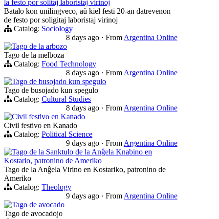
la festo por solitaj laboristaj virinoj
Batalo kon unilingveco, aŭ kiel festi 20-an datrevenon
de festo por soligitaj laboristaj virinoj
Catalog:
Sociology
8 days ago
·
From
Argentina Online
Tago de la arbozo
Tago de la melboza
Catalog:
Food Technology
8 days ago
·
From
Argentina Online
Tago de busojado kun spegulo
Tago de busojado kun spegulo
Catalog:
Cultural Studies
8 days ago
·
From
Argentina Online
Civil festivo en Kanado
Civil festivo en Kanado
Catalog:
Political Science
9 days ago
·
From
Argentina Online
Tago de la Sanktulo de la Anĝela Knabino en
Kostario, patronino de Ameriko
Tago de la Anĝela Virino en Kostariko, patronino de
Ameriko
Catalog:
Theology
9 days ago
·
From
Argentina Online
Tago de avocado
Tago de avocadojo