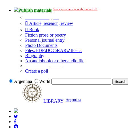
Share your works with the world!
Publish materials
Publication type?
Article, research, review
Book
Fiction prose or poetry
Personal journal entry
Photo Documents
Files: PDF\DOC\RAR\ZIP etc.
Biography
An audiobook or other audio file
Additional options:
Create a poll
Argentina
World
Argentina
LIBRARY