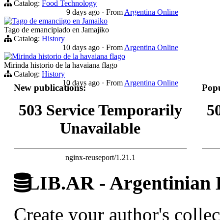
Catalog:
Food Technology
9 days ago
·
From
Argentina Online
Tago de emanciigo en Jamaiko
Tago de emancipiado en Jamajiko
Catalog:
History
10 days ago
·
From
Argentina Online
Mirinda historio de la havaiana flago
Mirinda historio de la havaiana flago
Catalog:
History
10 days ago
·
From
Argentina Online
New publications:
Popu
503 Service Temporarily
5
Unavailable
nginx-reuseport/1.21.1
LIB.AR - Argentinian D
Create your author's collec