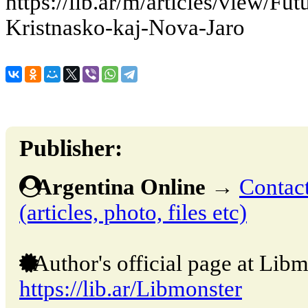
https://lib.ar/m/articles/view/Fu
Kristnasko-kaj-Nova-Jaro
Publisher:
Argentina Online
→
Contact
(articles, photo, files etc)
Author's official page at Libm
https://lib.ar/Libmonster