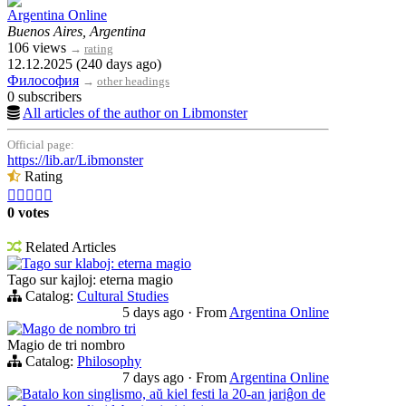
Argentina Online
Buenos Aires, Argentina
106 views
→
rating
12.12.2025 (240 days ago)
Философия
→
other headings
0 subscribers
All articles of the author on Libmonster
Official page:
https://lib.ar/Libmonster
Rating





0 votes
Related Articles
Tago sur klaboj: eterna magio
Tago sur kajloj: eterna magio
Catalog:
Cultural Studies
5 days ago
·
From
Argentina Online
Mago de nombro tri
Magio de tri nombro
Catalog:
Philosophy
7 days ago
·
From
Argentina Online
Batalo kon singlismo, aŭ kiel festi la 20-an jariĝon de