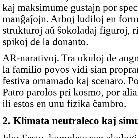
kaj maksimume gustajn por speci
manĝaĵojn. Arboj ludiloj en form
strukturoj aŭ ŝokoladaj figuroj, 
spikoj de la donanto.
AR-narativoj. Tra okuloj de aug
la familio povos vidi sian propra
festiva ornamado kaj scenaro. P
Patro parolos pri kosmo, por ali
ili estos en unu fizika ĉambro.
2. Klimata neutraleco kaj sim