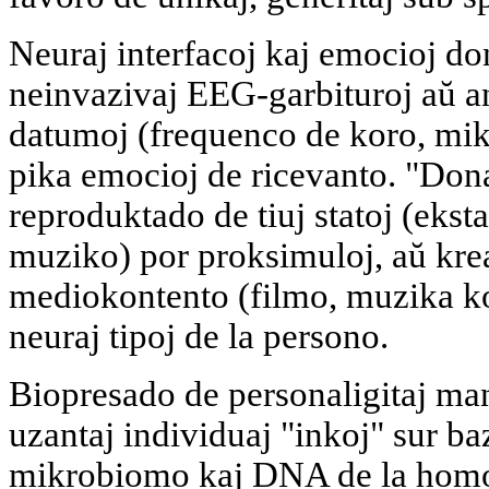
Neuraj interfacoj kaj emocioj do
neinvazivaj EEG-garbituroj aŭ an
datumoj (frequenco de koro, mi
pika emocioj de ricevanto. "Don
reproduktado de tiuj statoj (eks
muziko) por proksimuloj, aŭ kre
mediokontento (filmo, muzika k
neuraj tipoj de la persono.
Biopresado de personaligitaj man
uzantaj individuaj "inkoj" sur ba
mikrobiomo kaj DNA de la homo,