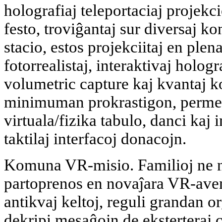
holografiaj teleportaciaj projekci
festo, troviĝantaj sur diversaj ko
stacio, estos projekciitaj en plen
fotorrealistaj, interaktivaj holo
volumetric capture kaj kvantaj 
minimuman prokrastigon, perme
virtuala/fizika tabulo, danci kaj 
taktilaj interfacoj donacojn.
Komuna VR-misio. Familioj ne n
partoprenos en novaĵara VR-aven
antikvaj keltoj, reguli grandan 
dekripi mesaĝojn de eksterteraj ci