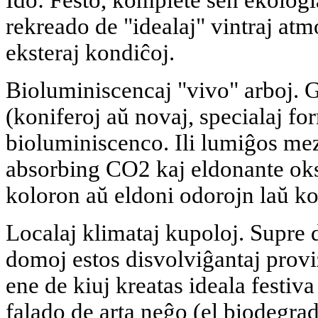
Ido: Festo, komplete sen ekolog
rekreado de "idealaj" vintraj at
eksteraj kondiĉoj.
Bioluminiscencaj "vivo" arboj. 
(koniferoj aŭ novaj, specialaj fo
bioluminiscenco. Ili lumiĝos mez
absorbing CO2 kaj eldonante oksi
koloron aŭ eldoni odorojn laŭ 
Localaj klimataj kupoloj. Supre d
domoj estos disvolviĝantaj provi
ene de kiuj kreatas ideala festiv
falado de arta neĝo (el biodegrad