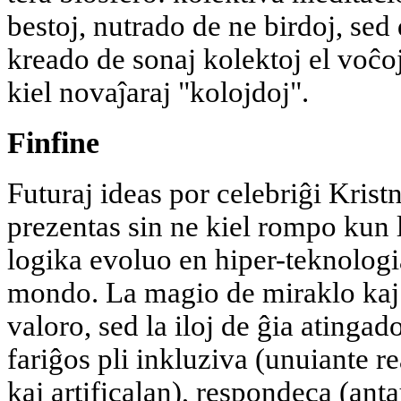
bestoj, nutrado de ne birdoj, sed
kreado de sonaj kolektoj el voĉo
kiel novaĵaraj "kolojdoj".
Finfine
Futuraj ideas por celebriĝi Kris
prezentas sin ne kiel rompo kun la
logika evoluo en hiper-teknologi
mondo. La magio de miraklo kaj 
valoro, sed la iloj de ĝia atingad
fariĝos pli inkluziva (unuiante r
kaj artificalan), respondeca (ant