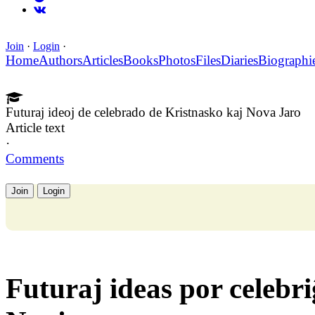
Join
·
Login
·
Home
Authors
Articles
Books
Photos
Files
Diaries
Biographi
Futuraj ideoj de celebrado de Kristnasko kaj Nova Jaro
Article text
·
Comments
Join
Login
Futuraj ideas por celebr